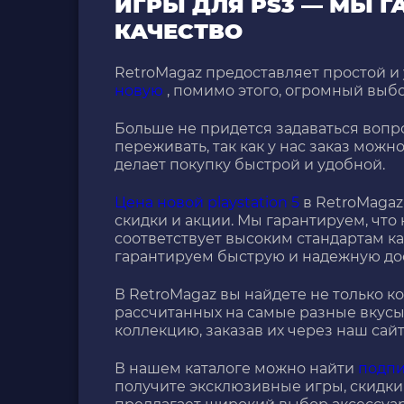
ИГРЫ ДЛЯ PS3 — МЫ 
КАЧЕСТВО
RetroMagaz предоставляет простой и
новую
, помимо этого, огромный выб
Больше не придется задаваться воп
переживать, так как у нас заказ можно
делает покупку быстрой и удобной.
Цена новой playstation 5
в RetroMagaz
скидки и акции. Мы гарантируем, что
соответствует высоким стандартам кач
гарантируем быструю и надежную дос
В RetroMagaz вы найдете не только к
рассчитанных на самые разные вкусы
коллекцию, заказав их через наш сайт
В нашем каталоге можно найти
подпи
получите эксклюзивные игры, скидки