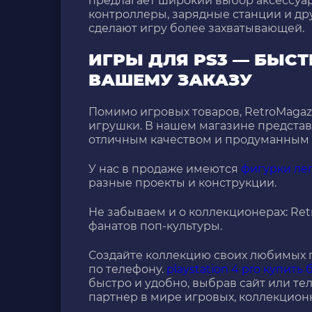
предлагает широкий выбор аксессуар
контроллеры, зарядные станции и дру
сделают игру более захватывающей.
ИГРЫ ДЛЯ PS3 — БЫС
ВАШЕМУ ЗАКАЗУ
Помимо игровых товаров, RetroMaga
игрушки. В нашем магазине предста
отличным качеством и продуманным 
У нас в продаже имеются
фигурки ле
разные проекты и конструкции.
Не забываем и о коллекционерах: Re
фанатов поп-культуры.
Создайте коллекцию своих любимых п
по телефону.
playstation 4 pro купить 
быстро и удобно, выбрав сайт или т
партнер в мире игровых, коллекцион