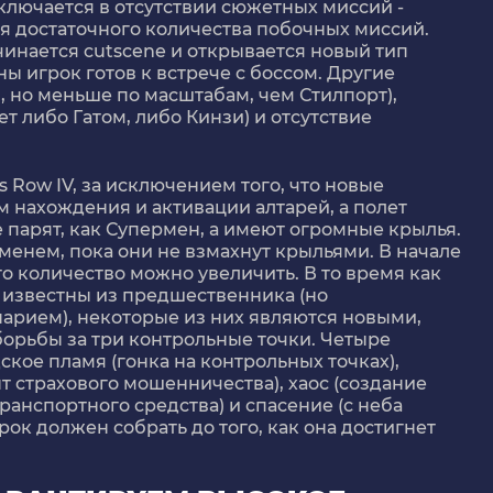
аключается в отсутствии сюжетных миссий -
я достаточного количества побочных миссий.
ачинается cutscene и открывается новый тип
ы игрок готов к встрече с боссом. Другие
й, но меньше по масштабам, чем Стилпорт),
т либо Гатом, либо Кинзи) и отсутствие
 Row IV, за исключением того, что новые
 нахождения и активации алтарей, а полет
е парят, как Супермен, а имеют огромные крылья.
еменем, пока они не взмахнут крыльями. В начале
то количество можно увеличить. В то время как
известны из предшественника (но
нарием), некоторые из них являются новыми,
борьбы за три контрольные точки. Четыре
ское пламя (гонка на контрольных точках),
 страхового мошенничества), хаос (создание
анспортного средства) и спасение (с неба
ок должен собрать до того, как она достигнет