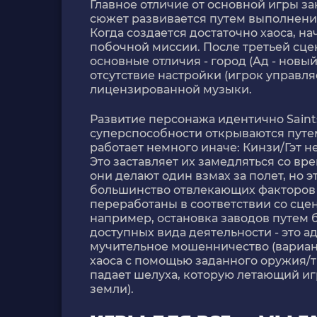
Главное отличие от основной игры з
сюжет развивается путем выполнени
Когда создается достаточно хаоса, н
побочной миссии. После третьей сцен
основные отличия - город (Ад - новы
отсутствие настройки (игрок управляе
лицензированной музыки.
Развитие персонажа идентично Saints
суперспособности открываются путем
работает немного иначе: Кинзи/Гэт н
Это заставляет их замедляться со вр
они делают один взмах за полет, но э
большинство отвлекающих факторов 
переработаны в соответствии со сце
например, остановка заводов путем 
доступных вида деятельности - это ад
мучительное мошенничество (вариант
хаоса с помощью заданного оружия/тр
падает шелуха, которую летающий игр
земли).