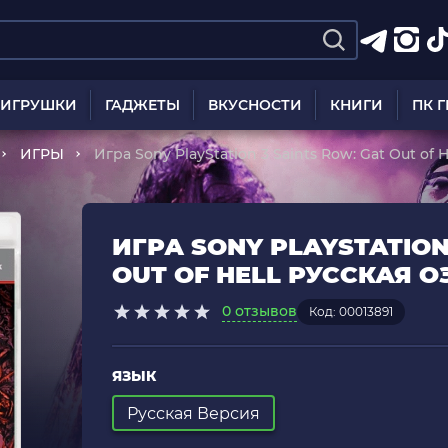
ИГРУШКИ
ГАДЖЕТЫ
ВКУСНОСТИ
КНИГИ
ПК 
ИГРЫ
Игра Sony PlayStation 3 Saints Row: Gat Out of 
ИГРА SONY PLAYSTATION
OUT OF HELL РУССКАЯ О
0 отзывов
Код: 00013891
ЯЗЫК
Русская Версия