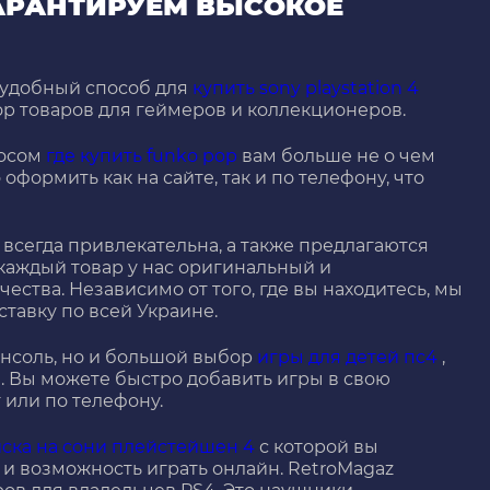
ГАРАНТИРУЕМ ВЫСОКОЕ
 удобный способ для
купить sony playstation 4
ор товаров для геймеров и коллекционеров.
росом
где купить funko pop
вам больше не о чем
 оформить как на сайте, так и по телефону, что
 всегда привлекательна, а также предлагаются
 каждый товар у нас оригинальный и
ества. Независимо от того, где вы находитесь, мы
тавку по всей Украине.
онсоль, но и большой выбор
игры для детей пс4
,
. Вы можете быстро добавить игры в свою
 или по телефону.
ска на сони плейстейшен 4
с которой вы
 и возможность играть онлайн. RetroMagaz