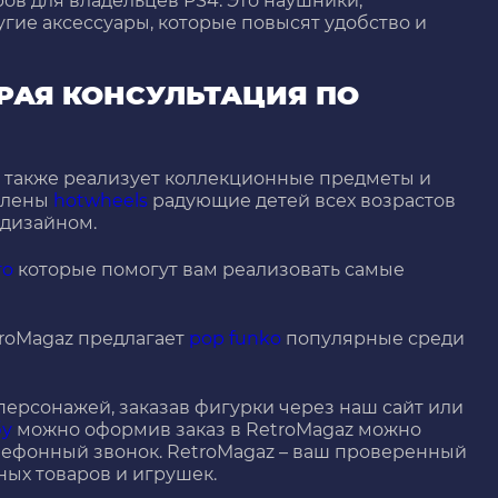
ов для владельцев PS4. Это наушники,
гие аксессуары, которые повысят удобство и
ТРАЯ КОНСУЛЬТАЦИЯ ПО
z также реализует коллекционные предметы и
влены
hotwheels
радующие детей всех возрастов
дизайном.
го
которые помогут вам реализовать самые
troMagaz предлагает
pop funko
популярные среди
ерсонажей, заказав фигурки через наш сайт или
бу
можно оформив заказ в RetroMagaz можно
елефонный звонок. RetroMagaz – ваш проверенный
ных товаров и игрушек.