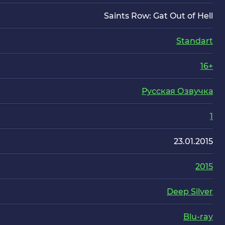
Saints Row: Gat Out of Hell
Standart
16+
Русская Озвучка
1
23.01.2015
2015
Deep Silver
Blu-ray