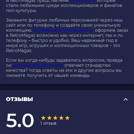
В RetroMagaz представлены
фанка попы
которые
стали любимыми среди коллекционеров и фанатов
поп-культуры.
Закажите фигурки любимых персонажей через наш
сайт или по телефону и создайте свою уникальную
коллекцию.
грузовик hot wheels купить
оформив заказ
в RetroMagaz возможно как через интернет, так и по
телефону – быстро и удобно. Ваш надежный гид в
мире игр, игрушек и коллекционных товаров – это
RetroMagaz.
Если вы когда-нибудь задавались вопросом, правда
ли
sony playstation 4 цена
отвечает стандартам
качества? тогда ответы на эти и другие вопросы вы
сможете получить от нашей команды.
ОТЗЫВЫ
5.0
1
отзыв