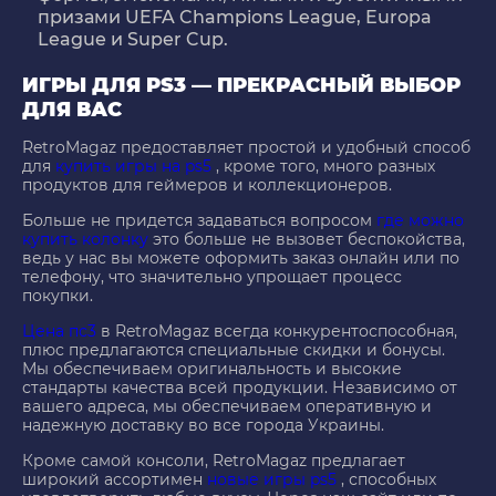
призами UEFA Champions League, Europa
League и Super Cup.
ИГРЫ ДЛЯ PS3 — ПРЕКРАСНЫЙ ВЫБОР
ДЛЯ ВАС
RetroMagaz предоставляет простой и удобный способ
для
купить игры на ps5
, кроме того, много разных
продуктов для геймеров и коллекционеров.
Больше не придется задаваться вопросом
где можно
купить колонку
это больше не вызовет беспокойства,
ведь у нас вы можете оформить заказ онлайн или по
телефону, что значительно упрощает процесс
покупки.
Цена пс3
в RetroMagaz всегда конкурентоспособная,
плюс предлагаются специальные скидки и бонусы.
Мы обеспечиваем оригинальность и высокие
стандарты качества всей продукции. Независимо от
вашего адреса, мы обеспечиваем оперативную и
надежную доставку во все города Украины.
Кроме самой консоли, RetroMagaz предлагает
широкий ассортимен
новые игры ps5
, способных