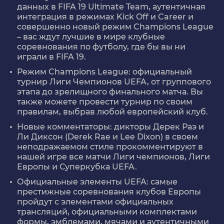
данных в FIFA 19 Ultimate Team, аутентичная
интеграция в режимах Kick Off и Career и
совершенно новый режим Champions League
– вас ждут лучшие в мире клубные
соревнования по футболу, где бы вы ни
играли в FIFA 19.
Режим Champions League: официальный
турнир Лиги Чемпионов UEFA, от группового
этапа до зрелищного финального матча. Вы
также можете провести турнир по своим
правилам, выбрав любой европейский клуб.
Новые комментаторы: дикторы Дерек Раэ и
Ли Диксон (Derek Rae и Lee Dixon) в своем
неподражаемом стиле прокомментируют в
нашей игре все матчи Лиги чемпионов, Лиги
Европы и Суперкубка UEFA.
Официальные элементы UEFA: самые
престижные соревнования клубов Европы
пройдут с элементами официальных
трансляций, официальными комплектами
формы, эмблемами, мячами и аутентичными