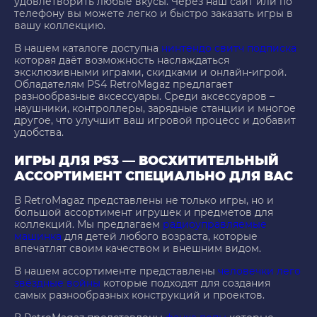
удовлетворить любые вкусы. Через наш сайт или по
телефону вы можете легко и быстро заказать игры в
вашу коллекцию.
В нашем каталоге доступна
нинтендо свитч подписка
которая даёт возможность наслаждаться
эксклюзивными играми, скидками и онлайн-игрой.
Обладателям PS4 RetroMagaz предлагает
разнообразные аксессуары. Среди аксессуаров –
наушники, контроллеры, зарядные станции и многое
другое, что улучшит ваш игровой процесс и добавит
удобства.
ИГРЫ ДЛЯ PS3 — ВОСХИТИТЕЛЬНЫЙ
АССОРТИМЕНТ СПЕЦИАЛЬНО ДЛЯ ВАС
В RetroMagaz представлены не только игры, но и
большой ассортимент игрушек и предметов для
коллекций. Мы предлагаем
радиоуправляемые
машинка
для детей любого возраста, которые
впечатлят своим качеством и внешним видом.
В нашем ассортименте представлены
человечки лего
звёздные войны
которые подходят для создания
самых разнообразных конструкций и проектов.