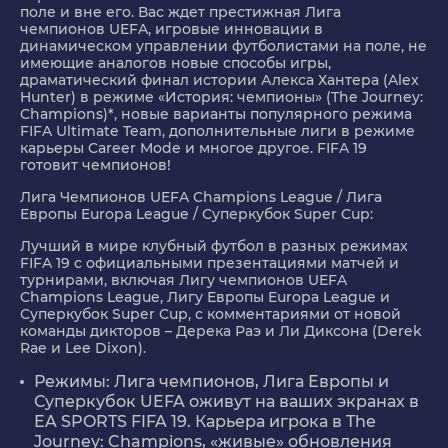
поле и вне его. Вас ждет престижная Лига
чемпионов UEFA, игровые инновации в
динамическом управлении футболистами на поле, не
имеющие аналогов новые способы игры,
драматический финал истории Алекса Хантера (Alex
Hunter) в режиме «История: чемпионы» (The Journey:
Champions)*, новые варианты популярного режима
FIFA Ultimate Team, дополнительные лиги в режиме
карьеры Career Mode и многое другое. FIFA 19
готовит чемпионов!
Лига Чемпионов UEFA Champions League / Лига
Европы Europa League / Суперкубок Super Cup:
Лучший в мире клубный футбол в разных режимах
FIFA 19 с официальными презентациями матчей и
турнирами, включая Лигу чемпионов UEFA
Champions League, Лигу Европы Europa League и
Суперкубок Super Cup, с комментариями от новой
команды дикторов – Дерека Раэ и Ли Диксона (Derek
Rae и Lee Dixon).
Режимы: Лига чемпионов, Лига Европы и
Суперкубок UEFA оживут на ваших экранах в
EA SPORTS FIFA 19. Карьера игрока в The
Journey: Champions, «живые» обновления