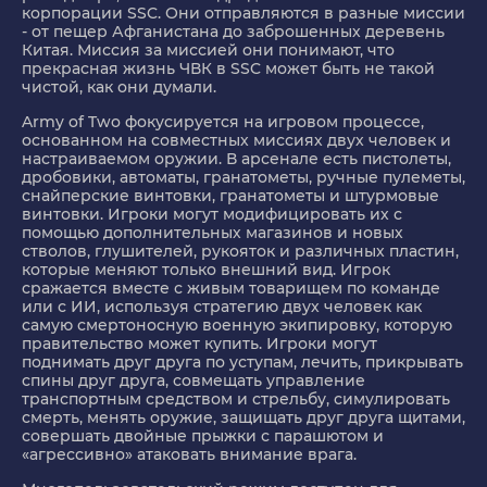
корпорации SSC. Они отправляются в разные миссии
- от пещер Афганистана до заброшенных деревень
Китая. Миссия за миссией они понимают, что
прекрасная жизнь ЧВК в SSC может быть не такой
чистой, как они думали.
Army of Two фокусируется на игровом процессе,
основанном на совместных миссиях двух человек и
настраиваемом оружии. В арсенале есть пистолеты,
дробовики, автоматы, гранатометы, ручные пулеметы,
снайперские винтовки, гранатометы и штурмовые
винтовки. Игроки могут модифицировать их с
помощью дополнительных магазинов и новых
стволов, глушителей, рукояток и различных пластин,
которые меняют только внешний вид. Игрок
сражается вместе с живым товарищем по команде
или с ИИ, используя стратегию двух человек как
самую смертоносную военную экипировку, которую
правительство может купить. Игроки могут
поднимать друг друга по уступам, лечить, прикрывать
спины друг друга, совмещать управление
транспортным средством и стрельбу, симулировать
смерть, менять оружие, защищать друг друга щитами,
совершать двойные прыжки с парашютом и
«агрессивно» атаковать внимание врага.