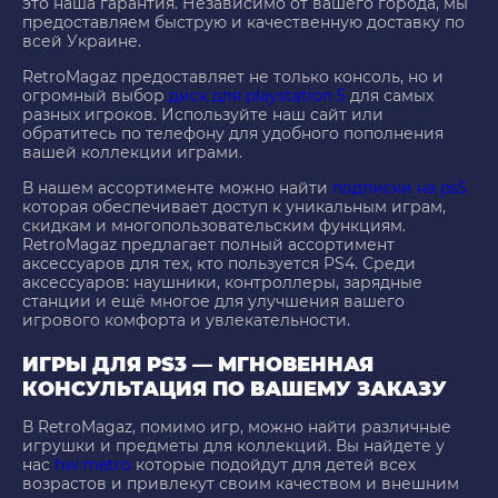
это наша гарантия. Независимо от вашего города, мы
предоставляем быструю и качественную доставку по
всей Украине.
RetroMagaz предоставляет не только консоль, но и
огромный выбор
диск для playstation 5
для самых
разных игроков. Используйте наш сайт или
обратитесь по телефону для удобного пополнения
вашей коллекции играми.
В нашем ассортименте можно найти
подписки на ps5
которая обеспечивает доступ к уникальным играм,
скидкам и многопользовательским функциям.
RetroMagaz предлагает полный ассортимент
аксессуаров для тех, кто пользуется PS4. Среди
аксессуаров: наушники, контроллеры, зарядные
станции и ещё многое для улучшения вашего
игрового комфорта и увлекательности.
ИГРЫ ДЛЯ PS3 — МГНОВЕННАЯ
КОНСУЛЬТАЦИЯ ПО ВАШЕМУ ЗАКАЗУ
В RetroMagaz, помимо игр, можно найти различные
игрушки и предметы для коллекций. Вы найдете у
нас
hw metro
которые подойдут для детей всех
возрастов и привлекут своим качеством и внешним