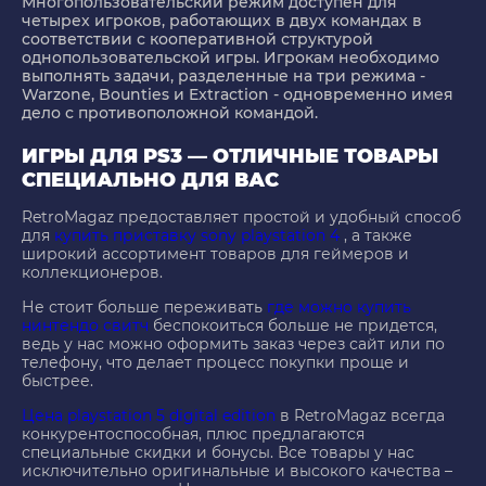
Многопользовательский режим доступен для
четырех игроков, работающих в двух командах в
соответствии с кооперативной структурой
однопользовательской игры. Игрокам необходимо
выполнять задачи, разделенные на три режима -
Warzone, Bounties и Extraction - одновременно имея
дело с противоположной командой.
ИГРЫ ДЛЯ PS3 — ОТЛИЧНЫЕ ТОВАРЫ
СПЕЦИАЛЬНО ДЛЯ ВАС
RetroMagaz предоставляет простой и удобный способ
для
купить приставку sony playstation 4
, а также
широкий ассортимент товаров для геймеров и
коллекционеров.
Не стоит больше переживать
где можно купить
нинтендо свитч
беспокоиться больше не придется,
ведь у нас можно оформить заказ через сайт или по
телефону, что делает процесс покупки проще и
быстрее.
Цена playstation 5 digital edition
в RetroMagaz всегда
конкурентоспособная, плюс предлагаются
специальные скидки и бонусы. Все товары у нас
исключительно оригинальные и высокого качества –