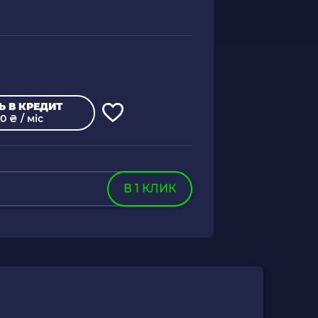
Ь В КРЕДИТ
0 ₴ / міс
В 1 КЛИК