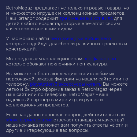
RetroMagaz предлагает не только игровые товары, но
и множество игрушек и коллекционных предметов.
Наш каталог содержит
трек машинки хот вилс
для
детей любого возраста, которые впечатлят своим
качеством и внешним видом.
У нас можно найти
лего звёздные войны лего
которые подойдут для сборки различных проектов и
конструкций.
Мы предлагаем коллекционерам
все фанко поп
которые обожают поклонники поп-культуры.
Вы можете собрать коллекцию своих любимых
персонажей, заказав фигурки на нашем сайте или по
телефону.
playstation 3 аксессуары купить
Вы можете
легко и быстро оформив заказ в RetroMagaz через
наш сайт или по телефону. RetroMagaz – ваш
надежный партнер в мире игр, игрушек и
коллекционных предметов.
Если вас давно волновал вопрос, действительно ли
хбокс сериес с цена
отвечает стандартам качества?
наша команда поможет вам получить ответы на эти и
другие интересующие вас вопросы.