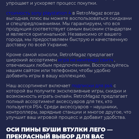
упрощает и ускоряет процесс покупки.
стоимость sony playstation 4
в RetroMagaz всегда
выгодная, плюс вы можете воспользоваться скидками
и спецпредложениями. Мы гарантируем, что вся
продукция соответствует самым высоким стандартам
и является оригинальной. Независимо от вашего
города, мы предоставляем быструю и качественную
доставку по всей Украине.
Кроме самой консоли, RetroMagaz предлагает
широкий ассортимен
игра на нинтендо свитч
,
отвечающих любым предпочтениям. Воспользуйтесь
нашим сайтом или телефоном, чтобы удобно
добавить игры в вашу коллекцию.
Наш ассортимент включает
подписки для ps4
с
которой вы получите эксклюзивные игры, скидки и
возможность играть онлайн. RetroMagaz предлагает
полный ассортимент аксессуаров для тех, кто
пользуется PS4. Среди аксессуаров – наушники,
контроллеры, зарядные станции и многое другое, что
улучшит ваш игровой процесс и добавит удобства.
ОСИ ПИНЫ БУШИ ВТУЛКИ ЛЕГО —
ПРЕКРАСНЫЙ ВЫБОР ДЛЯ ВАС