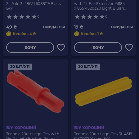
2L Axle 3L 18651 6089119 Black
with 2L Bar Extension 61184
Б/У
x1855 4520320 Light Bluish
Grey Б/У
0
0
49 ₴
19 ₴
ОЖИДАЕТСЯ
ОЖИДАЕТСЯ
Кешбек 4 ₴
Кешбек 1 ₴
ХОЧУ
ХОЧУ
20 ШТ/УП
20 ШТ/УП
Б/У ХОРОШИЙ
Б/У ХОРОШИЙ
Technic 20шт Lego Ось with
Technic 20шт Lego Ось 3L 4519
Pin 2L with Friction Ridges 1L
6130007 Yellow Б/У