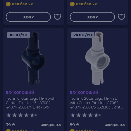
Кешбек 3 ₴
Кешбек 3 ₴
ХОЧУ
ХОЧУ
10 ШТ/УП
20 ШТ/УП
Б/У ХОРОШИЙ
Б/У ХОРОШИЙ
Technic 10шт Lego Пин with
Technic 20шт Lego Пин 3L
Center Pin Hole 3L 87082
with Center Pin Hole 87082
44874 4560174 Black Б/У
44874 4560175 6321303 Light
Bluish Grey Б/У
0
0
39 ₴
59 ₴
ОЖИДАЕТСЯ
ОЖИДАЕТСЯ