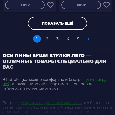
ХОЧУ
ХОЧУ
ПОКАЗАТЬ ЕЩЁ
1
2
3
4
5
ОСИ ПИНЫ БУШИ ВТУЛКИ ЛЕГО —
ОТЛИЧНЫЕ ТОВАРЫ СПЕЦИАЛЬНО ДЛЯ
ВАС
В RetroMagaz можно комфортно и быстро
купить игру
пс4
, а также широкий ассортимент товаров для
геймеров и коллекционеров.
Вопрос
где купить игрушечные машинки
это больше не
станет причиной для волнений, ведь вы можете заказать
у нас как через сайт, так и по телефону, что делает