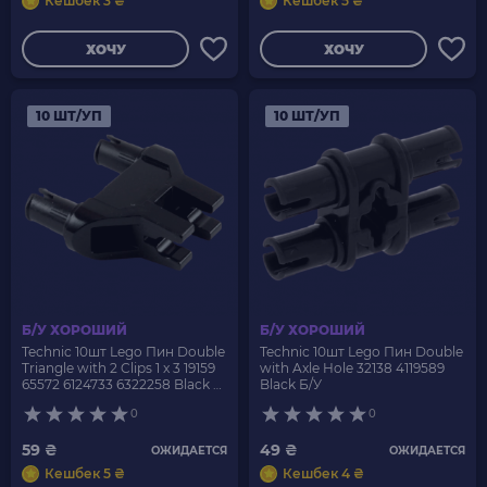
Кешбек 3 ₴
Кешбек 5 ₴
ХОЧУ
ХОЧУ
10 ШТ/УП
10 ШТ/УП
Б/У ХОРОШИЙ
Б/У ХОРОШИЙ
Technic 10шт Lego Пин Double
Technic 10шт Lego Пин Double
Triangle with 2 Clips 1 x 3 19159
with Axle Hole 32138 4119589
65572 6124733 6322258 Black Б/
Black Б/У
У
0
0
59 ₴
49 ₴
ОЖИДАЕТСЯ
ОЖИДАЕТСЯ
Кешбек 5 ₴
Кешбек 4 ₴