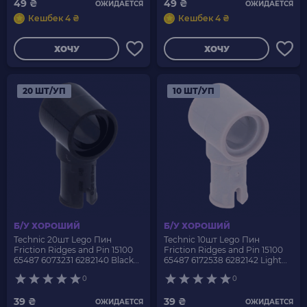
49 ₴
49 ₴
ОЖИДАЕТСЯ
ОЖИДАЕТСЯ
Кешбек 4 ₴
Кешбек 4 ₴
ХОЧУ
ХОЧУ
20 ШТ/УП
10 ШТ/УП
Б/У ХОРОШИЙ
Б/У ХОРОШИЙ
Technic 20шт Lego Пин
Technic 10шт Lego Пин
Friction Ridges and Pin 15100
Friction Ridges and Pin 15100
65487 6073231 6282140 Black
65487 6172538 6282142 Light
Б/У
Bluish Grey Б/У
0
0
39 ₴
39 ₴
ОЖИДАЕТСЯ
ОЖИДАЕТСЯ