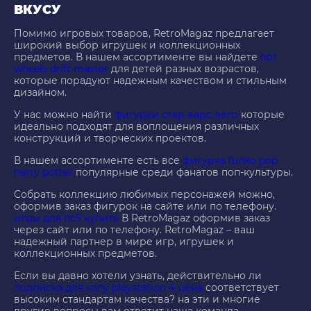
ВКУСУ
Помимо игровых товаров, RetroMagaz предлагает
широкий выбор игрушек и коллекционных
предметов. В нашем ассортименте вы найдете
hot
wheels drift master
для детей разных возрастов,
которые порадуют надежным качеством и стильным
дизайном.
У нас можно найти
фигурки стар варс лего
которые
идеально подходят для воплощения различных
конструкций и творческих проектов.
В нашем ассортименте есть все
фигурка funko pop
harry potter
популярные среди фанатов поп-культуры.
Собрать коллекцию любимых персонажей можно,
оформив заказ фигурок на сайте или по телефону.
игры для пс5 купить
В RetroMagaz оформив заказ
через сайт или по телефону. RetroMagaz – ваш
надежный партнер в мире игр, игрушек и
коллекционных предметов.
Если вы давно хотели узнать, действительно ли
подписка для sony playstation 4 цена
соответствует
высоким стандартам качества? на эти и многие