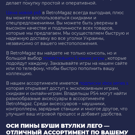
делает покупку простой и оперативной.
Цена новой ps5
в RetroMagaz всегда выгодная, плюс
вы можете воспользоваться скидками и
спецпредложениями. Вы можете быть уверены в
высоком качестве и подлинности всех товаров,
которые мы предлагаем. Мы осуществляем быструю и
надежную доставку во все уголки Украины,
независимо от вашего местоположения.
В RetroMagaz вы найдете не только консоль, но и
большой выбор
плейстейшен 5 какие игры
, которые
подойдут каждому. Заказывайте игры на нашем сайте
или по телефону, чтобы быстро пополнить вашу
коллекцию.
В нашем ассортименте имеется
подписки xbox series s
которая открывает доступ к эксклюзивным играм,
скидкам и онлайн-играм. Владельцы PS4 могут найти
разнообразные аксессуары в ассортименте
RetroMagaz. Среди аксессуаров – наушники,
контроллеры, зарядные станции и многое другое, что
улучшит ваш игровой процесс и добавит удобства.
ОСИ ПИНЫ БУШИ ВТУЛКИ ЛЕГО —
ОТЛИЧНЫЙ АССОРТИМЕНТ ПО ВАШЕМУ