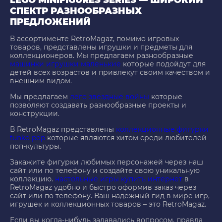
LEGO MINIFIGURES SERIES — ШИРОКИЙ
СПЕКТР РАЗНООБРАЗНЫХ
ПРЕДЛОЖЕНИЙ
В ассортименте RetroMagaz, помимо игровых
товаров, представлены игрушки и предметы для
коллекционеров. Мы предлагаем разнообразные
машинки игрушки маленькие
которые подойдут для
детей всех возрастов и привлекут своим качеством и
внешним видом.
Мы предлагаем
лего звёздные войны
которые
позволяют создавать разнообразные проекты и
конструкции.
В RetroMagaz представлены
коллекционные фигурки
funko pop
которые являются хитом среди любителей
поп-культуры.
Закажите фигурки любимых персонажей через наш
сайт или по телефону и создайте свою уникальную
коллекцию.
настольные игры купить интернет
в
RetroMagaz удобно и быстро оформив заказ через
сайт или по телефону. Ваш надежный гид в мире игр,
игрушек и коллекционных товаров – это RetroMagaz.
Если вы когда-нибудь задавались вопросом, правда