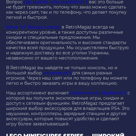
Вопрос
где купить sony playstation 5
вас это больше
не будет тревожить, потому что заказ можно сделать
как через сайт, так и по телефону, что делает покупку
легкой и быстрой.
Цена пс5 без дисковода
в RetroMagaz всегда на
конкурентном уровне, а также доступны различные
скидки и специальные предложения. Мы
обеспечиваем оригинальность и высокие стандарты
качества всей продукции. Мы осуществляем быструю
и надежную доставку во все уголки Украины,
независимо от вашего местоположения.
В RetroMagaz вы найдете не только консоль, но и
большой выбор
игры на ps 3
для самых разных
игроков. Через наш сайт или по телефону вы можете
легко и быстро заказать игры в вашу коллекцию.
Наш ассортимент включает
подписка на playstation 5
с
которой вы получите эксклюзивные игры, скидки и
доступ к сетевым функциям. RetroMagaz предлагает
широкий выбор аксессуаров для владельцев PS4. Это
наушники, контроллеры, зарядные станции и другие
аксессуары, которые повысят удобство и сделают
игру более захватывающей.