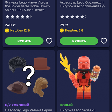
Фигурка Lego Marvel Across
Аксессуар Lego Оружие для
the Spider Verse Hobie Brown
Фигурок в Ассортименте Б/У
Spider Punk Super Heroes
71050 colspi02 colspi-2 Новый
0
0
249 ₴
79 ₴
Кешбек 12 ₴
Кешбек 5 ₴
КУПИТЬ
КУПИТЬ
Б/У ХОРОШИЙ
НОВЫЙ
На Голову Lego Разные Серии
Фигурка Lego Series 29