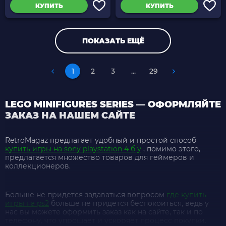
КУПИТЬ
КУПИТЬ
ПОКАЗАТЬ ЕЩЁ
1
2
3
...
29
LEGO MINIFIGURES SERIES — ОФОРМЛЯЙТЕ
ЗАКАЗ НА НАШЕМ САЙТЕ
RetroMagaz предлагает удобный и простой способ
купить игры на sony playstation 4 б у
, помимо этого,
предлагается множество товаров для геймеров и
коллекционеров.
Больше не придется задаваться вопросом
где купить
игры на ps2
больше не придется беспокоиться, ведь у
нас вы можете оформить заказ как на сайте, так и по
телефону, что упрощает и ускоряет процесс покупки.