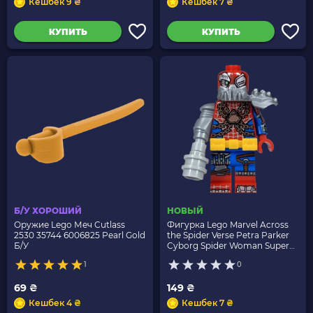
Кешбек 9 ₴
Кешбек 7 ₴
КУПИТЬ
КУПИТЬ
Б/У ХОРОШИЙ
НОВЫЙ
Оружие Lego Меч Cutlass
Фигурка Lego Marvel Across
2530 35744 6006825 Pearl Gold
the Spider Verse Petra Parker
Б/У
Cyborg Spider Woman Super
Heroes 71050 colspi07 colspi-7
1
0
Новый
69 ₴
149 ₴
Кешбек 4 ₴
Кешбек 7 ₴