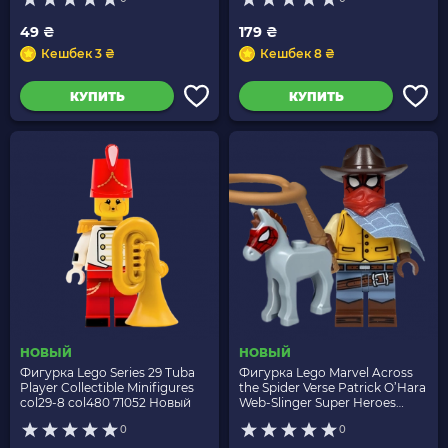
49 ₴
179 ₴
Кешбек 3 ₴
Кешбек 8 ₴
КУПИТЬ
КУПИТЬ
НОВЫЙ
НОВЫЙ
Фигурка Lego Series 29 Tuba
Фигурка Lego Marvel Across
Player Collectible Minifigures
the Spider Verse Patrick O’Hara
col29-8 col480 71052 Новый
Web-Slinger Super Heroes
71050 colspi12 colspi-11
0
0
82445pb05 Новый