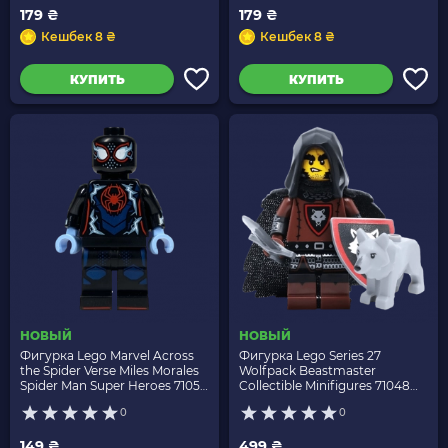
179 ₴
179 ₴
Кешбек 8 ₴
Кешбек 8 ₴
КУПИТЬ
КУПИТЬ
НОВЫЙ
НОВЫЙ
Фигурка Lego Marvel Across
Фигурка Lego Series 27
the Spider Verse Miles Morales
Wolfpack Beastmaster
Spider Man Super Heroes 71050
Collectible Minifigures 71048
colspi01 colspi-1 Новый
col450 col27-2 Новый
0
0
149 ₴
499 ₴