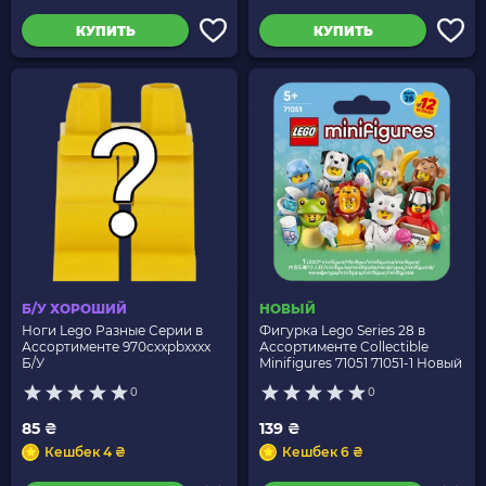
КУПИТЬ
КУПИТЬ
Б/У ХОРОШИЙ
НОВЫЙ
Ноги Lego Разные Серии в
Фигурка Lego Series 28 в
Ассортименте 970cxxpbxxxx
Ассортименте Collectible
Б/У
Minifigures 71051 71051-1 Новый
0
0
85 ₴
139 ₴
Кешбек 4 ₴
Кешбек 6 ₴