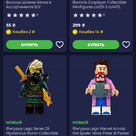
Волосы Шлемы Кепки в
Bionicle Cosplayer Collectible
Ассортименте Б/У
Minifigures col29-3 col475
71052 Новый
0
0
55 ₴
299 ₴
Кешбек 2 ₴
Кешбек 14 ₴
КУПИТЬ
КУПИТЬ
НОВЫЙ
НОВЫЙ
Фигурка Lego Series 29
Фигурка Lego Marvel Across
Mysterious Ronin Collectible
the Spider Verse Peter B Parker