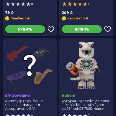
71050 colspi05 90398pb065
0
1
colspi-5 Новый
79 ₴
209 ₴
Кешбек 5 ₴
Кешбек 10 ₴
КУПИТЬ
КУПИТЬ
Б/У ХОРОШИЙ
НОВЫЙ
Аксессуар Lego Разные
Фигурка Lego Series 29 Robot
Серии для Фигурок в
T Rex Collectible Minifigures
Ассортименте Б/У
col29-1 col473 71052 Новый
0
0