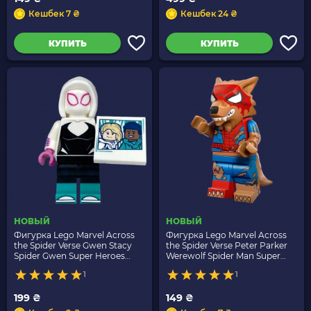
Кешбек 7 ₴
Кешбек 24 ₴
КУПИТЬ
КУПИТЬ
НОВЫЙ
НОВЫЙ
Фигурка Lego Marvel Across
Фигурка Lego Marvel Across
the Spider Verse Gwen Stacy
the Spider Verse Peter Parker
Spider Gwen Super Heroes
Werewolf Spider Man Super
71050 colspi04 colspi-4 Новый
Heroes 71050 colspi13 colspi-12
1
1
Новый
199 ₴
149 ₴