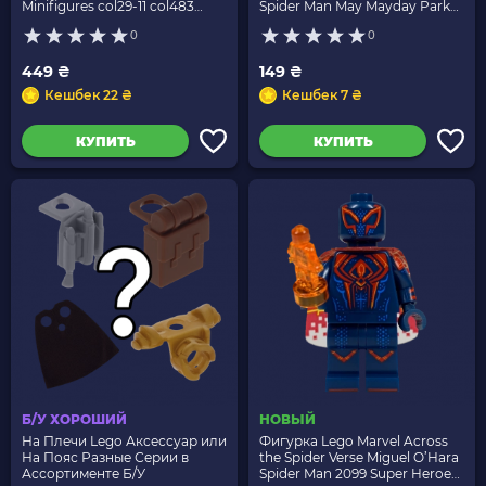
Minifigures col29-11 col483
Spider Man May Mayday Parker
71052 Новый
Super Heroes 71050 colspi10
0
0
colspi11 colspi-10 Новый
449 ₴
149 ₴
Кешбек 22 ₴
Кешбек 7 ₴
КУПИТЬ
КУПИТЬ
Б/У ХОРОШИЙ
НОВЫЙ
На Плечи Lego Аксессуар или
Фигурка Lego Marvel Across
На Пояс Разные Серии в
the Spider Verse Miguel O’Hara
Ассортименте Б/У
Spider Man 2099 Super Heroes