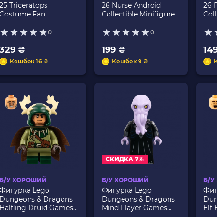
25 Triceratops
26 Nurse Android
26 
Costume Fan
Collectible Minifigures
Coll
Collectible Minifigures
col441 Б/У
col
col431 Б/У
0
0
329 ₴
199 ₴
14
Кешбек 16 ₴
Кешбек 9 ₴
СКИДКА 7%
Б/У ХОРОШИЙ
Б/У ХОРОШИЙ
Б/У
Фигурка Lego
Фигурка Lego
Фиг
Dungeons & Dragons
Dungeons & Dragons
Dun
Halfling Druid Games
Mind Flayer Games
Elf
coldnd05 Б/У
coldnd07 Б/У
col