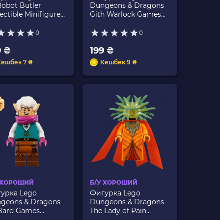
Robot Butler
Dungeons & Dragons
ectible Minifigures
Gith Warlock Games
445 Б/У
coldnd02 Б/У
0
0
9 ₴
199 ₴
Кешбек 7 ₴
Кешбек 9 ₴
 ХОРОШИЙ
Б/У ХОРОШИЙ
урка Lego
Фигурка Lego
geons & Dragons
Dungeons & Dragons
 Bard Games
The Lady of Pain
dnd09 Б/У
Games coldnd10 Б/У