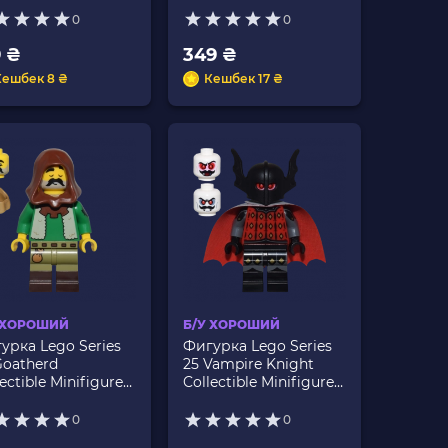
0
0
9 ₴
349 ₴
Кешбек 8 ₴
Кешбек 17 ₴
 ХОРОШИЙ
Б/У ХОРОШИЙ
урка Lego Series
Фигурка Lego Series
Goatherd
25 Vampire Knight
ectible Minifigures
Collectible Minifigures
428 Б/У
col426 Б/У
0
0