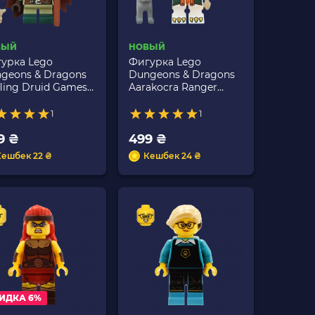
ВЫЙ
НОВЫЙ
урка Lego
Фигурка Lego
geons & Dragons
Dungeons & Dragons
fling Druid Games
Aarakocra Ranger
47 coldnd05
Games 71047 coldnd06
dnd-5 Новый
coldnd-6 Новый
1
1
9 ₴
499 ₴
Кешбек 22 ₴
Кешбек 24 ₴
ИДКА 6%