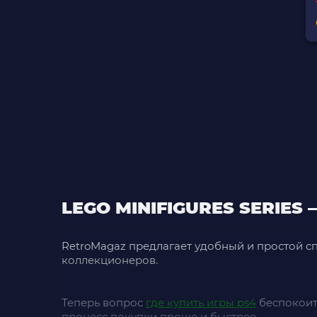
LEGO MINIFIGURES SERI
RetroMagaz предлагает удобный и простой с
коллекционеров.
Теперь вопрос
где купить игры ps4
беспокоить
процесс покупки проще и быстрее.