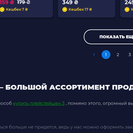
159 ₴
349 ₴
24
179 ₴
Кешбек 7 ₴
Кешбек 17 ₴
ПОКАЗАТЬ ЕЩ
1
2
3
ES — БОЛЬШОЙ АССОРТИМЕНТ ПР
пособ
купить плейстейшен 3
, помимо этого, огромный в
ся больше не придется, ведь у нас можно оформить зака