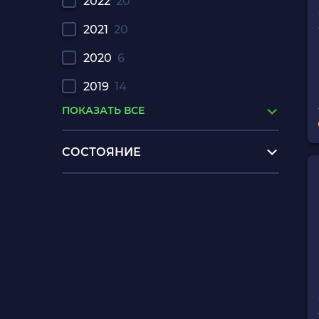
2022
20
2021
20
2020
6
2019
14
ПОКАЗАТЬ ВСЕ
СОСТОЯНИЕ
игры ps 2 купить
приставка икс бокс 360 купить
машина игрушка
геймпад для ps5
playstation 4 500gb
купить бу xbox one s