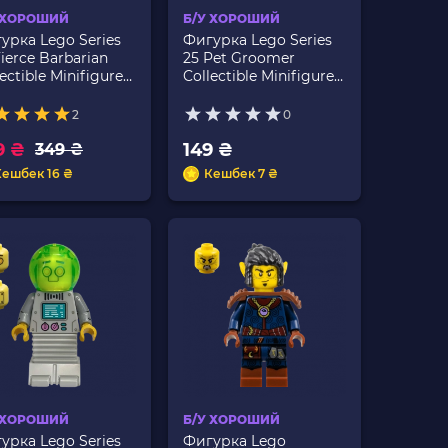
 ХОРОШИЙ
Б/У ХОРОШИЙ
урка Lego Series
Фигурка Lego Series
Fierce Barbarian
25 Pet Groomer
ectible Minifigures
Collectible Minifigures
434 Б/У
col435 Б/У
2
0
9 ₴
149 ₴
349 ₴
Кешбек 16 ₴
Кешбек 7 ₴
 ХОРОШИЙ
Б/У ХОРОШИЙ
урка Lego Series
Фигурка Lego