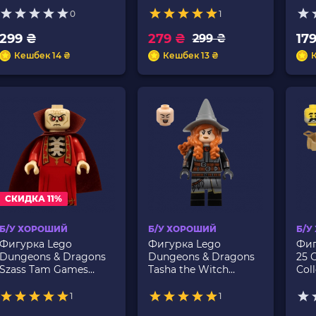
0
1
299 ₴
279 ₴
17
299 ₴
Кешбек 14 ₴
Кешбек 13 ₴
СКИДКА 11%
Б/У ХОРОШИЙ
Б/У ХОРОШИЙ
Б/У
Фигурка Lego
Фигурка Lego
Фиг
Dungeons & Dragons
Dungeons & Dragons
25 
Szass Tam Games
Tasha the Witch
Coll
coldnd11 Б/У
Queen Games
col
coldnd12 Б/У
1
1