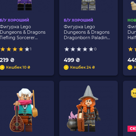
Б/У ХОРОШИЙ
Б/У ХОРОШИЙ
НО
Фигурка Lego
Фигурка Lego
Фиг
Dungeons & Dragons
Dungeons & Dragons
Dun
Tiefling Sorcerer
Dragonborn Paladin
Hal
Games coldnd03 Б/У
Games coldnd04 Б/У
710
col
1
0
219 ₴
499 ₴
44
Кешбек 10 ₴
Кешбек 24 ₴
СК