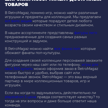
ТОВАРОВ
В RetroMagaz, помимо игр, можно найти различные
игрушки и предметы для коллекций. Мы предлагаем
хот вилс акция
которые порадуют детей любого
возраста своим качеством и стильным дизайном.
В нашем ассортименте представлены
фигуры лего
предназначенные для создания самых разных
конструкций и задумок.
В RetroMagaz можно найти
все фанко поп
которые
обожают фанаты поп-культуры.
Для создания своей коллекции персонажей закажите
фигурки через наш сайт или по телефону.
игры для
хвох 360 купить
можно оформив заказ в RetroMagaz
можно быстро и удобно, выбрав сайт или
телефонный звонок. RetroMagaz — это ваш верный
партнер в мире коллекционных товаров, игр и
игрушек.
Если вы когда-то задумывались, действительно ли
playstation 3 цена
правда соответствует качеству? то
тогда на эти вопросы и даже больше ответит наша
команда.