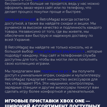
беспокоиться больше не придется, ведь у нас можно
оформить заказ через сайт или по телефону, что
делает процесс покупки проще и быстрее.
Цена на игры ps5
в RetroMagaz всегда остается
доступной, а также вы найдете скидки и акции. Мы
ручаемся за высокое качество и подлинность каждого
товара. Независимо от того, где вы живете, мы
обеспечим вам быструю и надежную доставку по
всей Украине.
В RetroMagaz вы найдете не только консоль, но и
большой выбор
игры для детей playstation 4
, которые
подойдут каждому. Наш сайт и телефонная служба
доступны для того, чтобы вы могли легко пополнять
свою коллекцию играми.
Мы предлагаем вам
подписка на рс 4
вы получите
доступ к уникальным играм, скидкам и мультиплееру.
RetroMagaz предлагает множество аксессуаров для
тех, кто владеет PS4. Эти наушники, контроллеры,
зарядные станции и другие аксессуары помогут вам
сделать игру более комфортной и увлекательной.
ИГРОВЫЕ ПРИСТАВКИ XBOX ONE —
ШИРОКИЙ АССОРТИМЕНТ ДОСТУПНЫХ