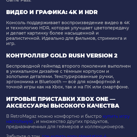
Game Pass.
ВИДЕО И ГРАФИКА: 4K И HDR
Консоль поддерживает воспроизведение видео в 4K
и технологию HDR, которая улучшает цветопередачу
и делает картинку более насыщенной и
реалистичной. Идеально для фильмов, стриминга и
игр.
КОНТРОЛЛЕР GOLD RUSH VERSION 2
Беспроводной геймпад второго поколения выполнен
в уникальном дизайне с тёмным корпусом и
золотыми деталями. Текстурированные ручки,
эргономика и Bluetooth — всё для комфортной и
точной игры как на Xbox, так и на ПК или смартфоне.
ИГРОВЫЕ ПРИСТАВКИ XBOX ONE —
АКСЕССУАРЫ ВЫСОКОГО КАЧЕСТВА
В RetroMagaz можно комфортно и быстро
купить игру
настольную
, и множество других продуктов,
предназначенных для геймеров и коллекционеров.
Забудьте о том,
где купить sony playstation 4