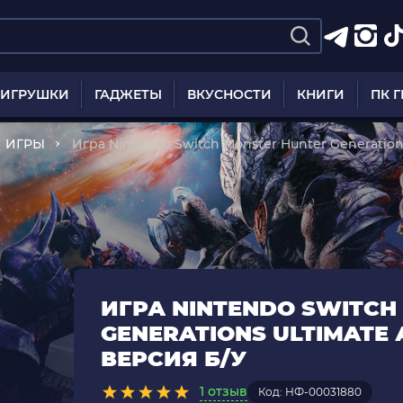
ИГРУШКИ
ГАДЖЕТЫ
ВКУСНОСТИ
КНИГИ
ПК 
ИГРЫ
Игра Nintendo Switch Monster Hunter Generation
У
ИГРА NINTENDO SWITCH
GENERATIONS ULTIMATE
ВЕРСИЯ Б/У
1 отзыв
Код: НФ-00031880