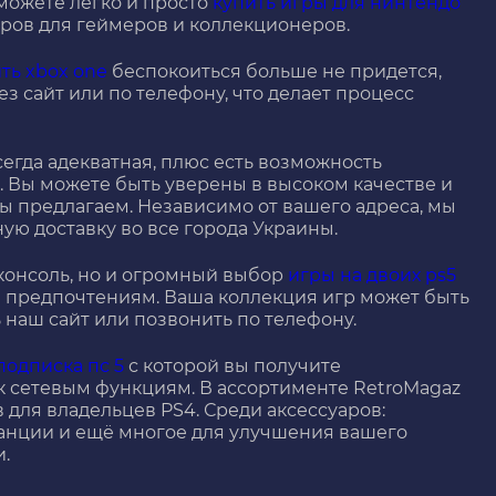
можете легко и просто
купить игры для нинтендо
аров для геймеров и коллекционеров.
ить xbox one
беспокоиться больше не придется,
з сайт или по телефону, что делает процесс
сегда адекватная, плюс есть возможность
. Вы можете быть уверены в высоком качестве и
ы предлагаем. Независимо от вашего адреса, мы
ю доставку во все города Украины.
 консоль, но и огромный выбор
игры на двоих ps5
 предпочтениям. Ваша коллекция игр может быть
 наш сайт или позвонить по телефону.
подписка пс 5
с которой вы получите
 к сетевым функциям. В ассортименте RetroMagaz
для владельцев PS4. Среди аксессуаров:
анции и ещё многое для улучшения вашего
.