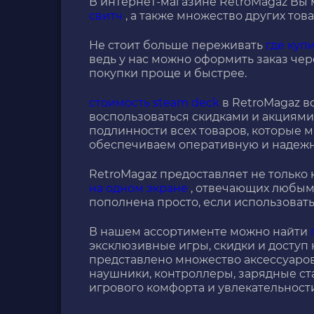
В интернет-магазине RetroMagaz Вы 
свитч
, а также множество других тов
Не стоит больше переживать
где куп
ведь у нас можно оформить заказ чере
покупки проще и быстрее.
стоимость steam deck
в RetroMagaz в
воспользоваться скидками и акциями
подлинности всех товаров, которые м
обеспечиваем оперативную и надежну
RetroMagaz предоставляет не только
на одном экране
, отвечающих любым
пополнена просто, если использовать
В нашем ассортименте можно найти
эксклюзивные игры, скидки и доступ
представлено множество аксессуаров 
наушники, контроллеры, зарядные ст
игрового комфорта и увлекательности