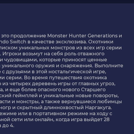
- это продолжение Monster Hunter Generations и
ndo Switch в качестве эксклюзива. Охотники
писком уникальных монстров из всех игр серии
. Игроки возьмут на себя роль отважного
и чудовищами, которые приносят ценные
я уникального оружия и снаряжения. Выполните
 с друзьями в этой ностальгической игре,
 серии. Во время путешествия охотника
из четырех деревень игры от главных угроз,
а, и еще более опасного нового Старшего
еский геймплей и уникальные новые повороты,
сти и монстры, а также вернувшиеся любимцы
ногр и скрытный длиннохвостый Наргакуга.
режиме или в портативном режиме на ходу с
ой сети или онлайн, когда игра выйдет 28
 до 4.