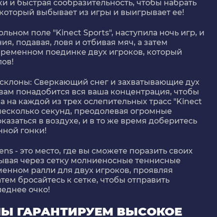
уки и быстрая сообразительность, чтобы набрать
, который выбывает из игры и выигрывает ее!
ольном поле "Kinect Sports", наступила ночь игр, и
я, подавая, ловя и отбивая мяч, а затем
временном поединке двух игроков, который
ов!
а склоны: Сверкающий снег и захватывающие дух
 вам понадобится вся ваша концентрация, чтобы
 на каждой из трех ослепительных трасс "Kinect
 несколько секунд, преодолевая огромные
казаться в воздухе, и в то же время доберитесь
ной гонки!
ns - это место, где вы сможете поразить своих
сывая через сетку молниеносные теннисные
енном ралли для двух игроков, проявляя
тем бросайтесь к сетке, чтобы отправить
леднее очко!
 МЫ ГАРАНТИРУЕМ ВЫСОКОЕ