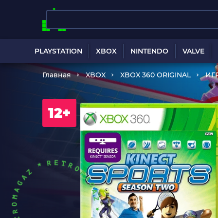
PLAYSTATION
XBOX
NINTENDO
VALVE
Главная
XBOX
XBOX 360 ORIGINAL
ИГ
12+