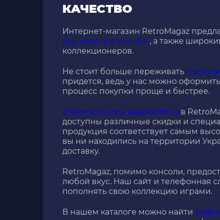
КАЧЕСТВО
Интернет-магазин RetroMagaz предла
для xbox one онлайн
, а также широки
коллекционеров.
Не стоит больше переживать
где куп
придется, ведь у нас можно оформить 
процесс покупки проще и быстрее.
стоимость sony playstation 4
в RetroMa
доступны различные скидки и специа
продукция соответствует самым высо
вы ни находились на территории Укр
доставку.
RetroMagaz, помимо консоли, предо
любой вкус. Наш сайт и телефонная с
пополнять свою коллекцию играми.
В нашем каталоге можно найти
подпи