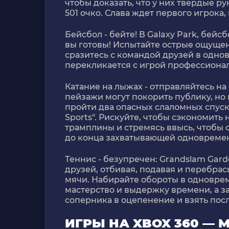
чтобы доказать, что у них твердые р
501 очко. Слава ждет первого игрока
Бейсбол - бейте! В Galaxy Park, бейсб
вы готовы! Испытайте острые ощущени
сразитесь с командой друзей в одно
перекликается с игрой профессионал
Катание на лыжах - отправляйтесь н
пейзажи могут покорить публику, но
пройти два опасных слаломных спуска
Sports". Рискуйте, чтобы сэкономить
трамплины и стремясь ввысь, чтобы о
до конца захватывающей одновремен
Теннис - безупречен: Grandslam Garde
друзей, отбивая, подавая и перебра
мячи. Набирайте обороты в одноврем
мастерство и выдержку времени, а за
соперника в оцепенение и взять пос
ИГРЫ НА XBOX 360 —