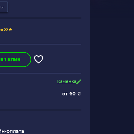
ры
к 22 ₴
В 1 КЛИК
Каменка
от 60 ₴
н-оплата