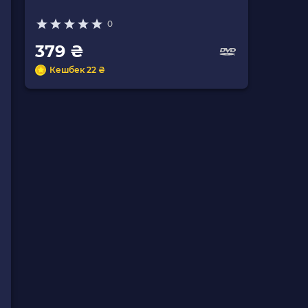
0
379 ₴
Кешбек 22 ₴