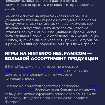
подождите, пока вы не сыграете в него с
возможностью прыгать и выполнять вращающиеся
удары!
Геймплей похож на игры Nekketsu Football: вы
управляете главным героем на стадионе с боковой
прокруткой и имеете минимальный контроль над
игроками искусственного интеллекта, которые
катаются вокруг шайбы. Специальные броски могут
быть сделаны с помощью определенных комбинаций
кнопок, и, как обычно, в игре есть режим 1P-турнира
и режим Vs для одновременной игры до 4 игроков.
ИГРЫ НА NINTENDO NES, FAMICOM —
БОЛЬШОЙ АССОРТИМЕНТ ПРОДУКЦИИ
В RetroMagaz можно комфортно и быстро
купить
недорогие портативные колонки
, и множество
других наименований для геймеров и
коллекционеров.
Больше не придется задаваться вопросом
где можно
купить funko pop
беспокоиться больше не придется,
ведь у нас можно оформить заказ через сайт или по
телефону, что делает процесс покупки проще и
быстрее.