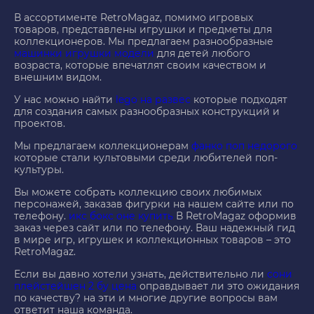
В ассортименте RetroMagaz, помимо игровых
товаров, представлены игрушки и предметы для
коллекционеров. Мы предлагаем разнообразные
машинки игрушки модели
для детей любого
возраста, которые впечатлят своим качеством и
внешним видом.
У нас можно найти
lego на развес
которые подходят
для создания самых разнообразных конструкций и
проектов.
Мы предлагаем коллекционерам
фанко поп недорого
которые стали культовыми среди любителей поп-
культуры.
Вы можете собрать коллекцию своих любимых
персонажей, заказав фигурки на нашем сайте или по
телефону.
икс бокс оне купить
В RetroMagaz оформив
заказ через сайт или по телефону. Ваш надежный гид
в мире игр, игрушек и коллекционных товаров – это
RetroMagaz.
Если вы давно хотели узнать, действительно ли
сони
плейстейшен 2 бу цена
оправдывает ли это ожидания
по качеству? на эти и многие другие вопросы вам
ответит наша команда.