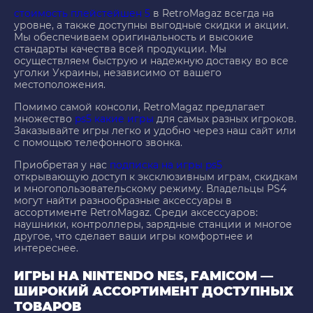
стоимость плейстейшен 5
в RetroMagaz всегда на
уровне, а также доступны выгодные скидки и акции.
Мы обеспечиваем оригинальность и высокие
стандарты качества всей продукции. Мы
осуществляем быструю и надежную доставку во все
уголки Украины, независимо от вашего
местоположения.
Помимо самой консоли, RetroMagaz предлагает
множество
ps5 какие игры
для самых разных игроков.
Заказывайте игры легко и удобно через наш сайт или
с помощью телефонного звонка.
Приобретая у нас
подписка на игры ps5
открывающую доступ к эксклюзивным играм, скидкам
и многопользовательскому режиму. Владельцы PS4
могут найти разнообразные аксессуары в
ассортименте RetroMagaz. Среди аксессуаров:
наушники, контроллеры, зарядные станции и многое
другое, что сделает ваши игры комфортнее и
интереснее.
ИГРЫ НА NINTENDO NES, FAMICOM —
ШИРОКИЙ АССОРТИМЕНТ ДОСТУПНЫХ
ТОВАРОВ