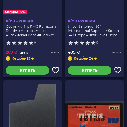
СКИДКА 10%
Б/У ХОРОШИЙ
Б/У ХОРОШИЙ
Сборник Игр RMC Famicom
Игра Nintendo N64
Dendy в Ассортименте
International Superstar Soccer
Английская Версия Только
64 Europe Английская Версия
Картридж Б/У
Только Картридж Б/У
0
0
269 ₴
499 ₴
299 ₴
Кешбек 13 ₴
Кешбек 24 ₴
КУПИТЬ
КУПИТЬ