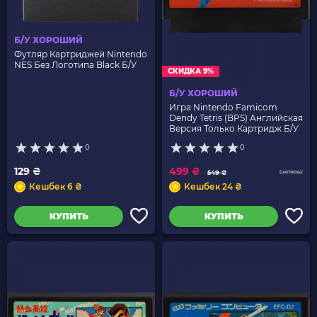
Б/У ХОРОШИЙ
Футляр Картриджей Nintendo
NES Без Логотипа Black Б/У
СКИДКА 9%
Б/У ХОРОШИЙ
Игра Nintendo Famicom
Dendy Tetris (BPS) Английская
Версия Только Картридж Б/У
0
0
129 ₴
499 ₴
549 ₴
Кешбек 6 ₴
Кешбек 24 ₴
КУПИТЬ
КУПИТЬ