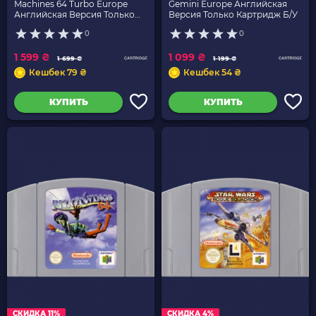
Machines 64 Turbo Europe
Gemini Europe Английская
Английская Версия Только
Версия Только Картридж Б/У
Картридж Б/У
0
0
1 599 ₴
1 099 ₴
1 699 ₴
1 199 ₴
Кешбек 79 ₴
Кешбек 54 ₴
КУПИТЬ
КУПИТЬ
СКИДКА 11%
СКИДКА 4%