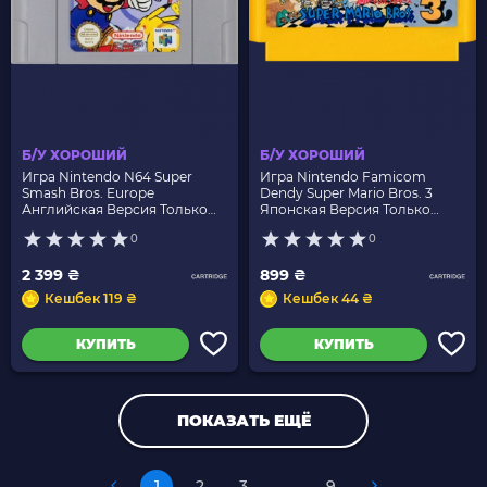
Б/У ХОРОШИЙ
Б/У ХОРОШИЙ
Игра Nintendo N64 Super
Игра Nintendo Famicom
Smash Bros. Europe
Dendy Super Mario Bros. 3
Английская Версия Только
Японская Версия Только
Картридж Б/У
Картридж Б/У
0
0
2 399 ₴
899 ₴
Кешбек 119 ₴
Кешбек 44 ₴
КУПИТЬ
КУПИТЬ
ПОКАЗАТЬ ЕЩЁ
1
2
3
...
9