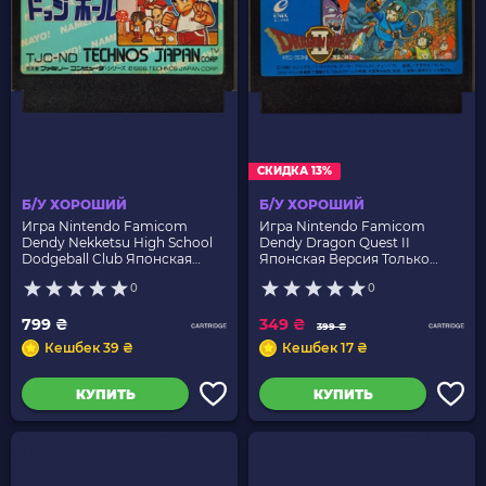
СКИДКА 13%
Б/У ХОРОШИЙ
Б/У ХОРОШИЙ
Игра Nintendo Famicom
Игра Nintendo Famicom
Dendy Nekketsu High School
Dendy Dragon Quest II
Dodgeball Club Японская
Японская Версия Только
Версия Только Картридж Б/У
Картридж Б/У
0
0
799 ₴
349 ₴
399 ₴
Кешбек 39 ₴
Кешбек 17 ₴
КУПИТЬ
КУПИТЬ