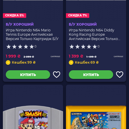
СКИДКА 5%
СКИДКА 7%
Б/У ХОРОШИЙ
Б/У ХОРОШИЙ
Игра Nintendo N64 Mario
Игра Nintendo N64 Diddy
Tennis Europe Английская
Kong Racing Europe
Версия Только Картридж Б/У
Английская Версия Только
Картридж Б/У
0
0
1 999 ₴
1 399 ₴
2 099 ₴
1 499 ₴
Кешбек 99 ₴
Кешбек 69 ₴
КУПИТЬ
КУПИТЬ