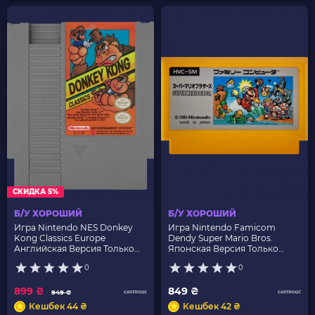
СКИДКА 5%
Б/У ХОРОШИЙ
Б/У ХОРОШИЙ
Игра Nintendo NES Donkey
Игра Nintendo Famicom
Kong Classics Europe
Dendy Super Mario Bros.
Английская Версия Только
Японская Версия Только
Картридж Б/У
Картридж Б/У
0
0
899 ₴
849 ₴
949 ₴
Кешбек 44 ₴
Кешбек 42 ₴