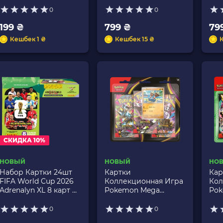
Mas
0
0
199 ₴
799 ₴
79
Кешбек 1 ₴
Кешбек 15 ₴
СКИДКА 10%
НОВЫЙ
НОВЫЙ
НО
Набор Картки 24шт
Картки
Кар
FIFA World Cup 2026
Коллекционная Игра
Кол
Adrenalyn XL 8 карт в
Pokemon Mega
Pok
пакете Panini
Evolution Pitch Black 3
Evo
Pack Blister
Her
0
0
2 Pa