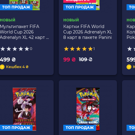
ТОП ПРОДАЖ
ТОП ПРОДАЖ
ТО
НОВЫЙ
НОВЫЙ
НО
Мультипакет FIFA
Картки FIFA World
Кар
World Cup 2026
Cup 2026 Adrenalyn XL
Кол
Adrenalyn XL 42 карт в
8 карт в пакете Panini
Pok
пакете Panini
Evo
0
1
499 ₴
99 ₴
59
109 ₴
Кешбек 4 ₴
К
ТОП ПРОДАЖ
ТОП ПРОДАЖ
ТО