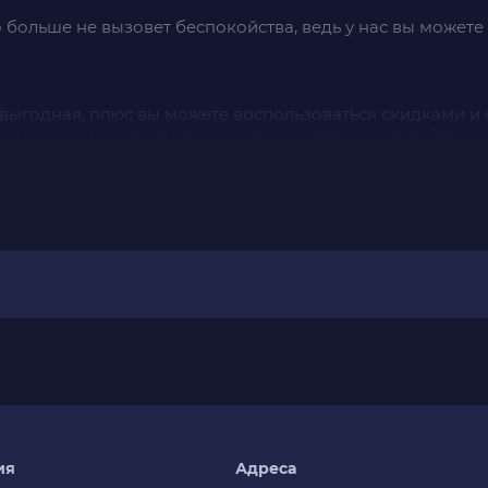
 больше не вызовет беспокойства, ведь у нас вы можете
 выгодная, плюс вы можете воспользоваться скидками 
 товаров. Независимо от того, где вы живете, мы обесп
 но и большой выбор
playstation 5 диск
для самых разных 
ашу коллекцию.
 series s
чтобы получить доступ к эксклюзивным играм,
имент аксессуаров. Наушники, контроллеры, зарядные с
тным и захватывающим.
Е КОНСУЛЬТИРОВАНИЕ ПО ВАШ
ия
Адреса
гровые товары, но и разнообразные коллекционные пре