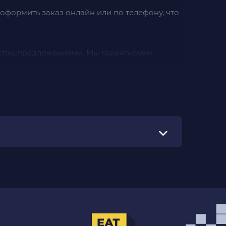
 оформить заказ онлайн или по телефону, что
и спецпредложениями. Мы гарантируем
ечим вам быструю и надежную доставку по
игроков. Заказывайте игры на нашем сайте
 скидкам и сетевым функциям. Владельцам
танции и множество других аксессуаров
ЕМУ ЗАКАЗУ
дметы и игрушки. В нашем ассортименте есть