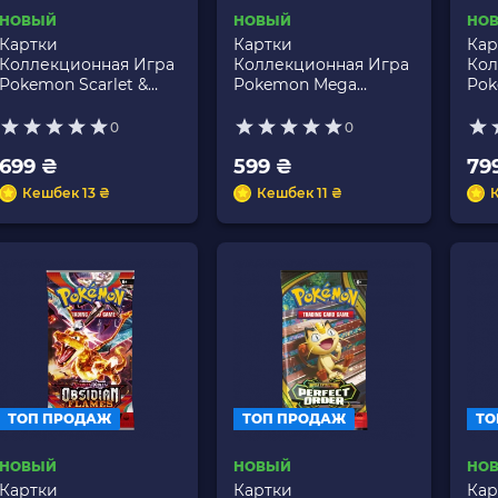
НОВЫЙ
НОВЫЙ
НО
Картки
Картки
Кар
Коллекционная Игра
Коллекционная Игра
Кол
Pokemon Scarlet &
Pokemon Mega
Pok
Violet - Destined Rivals
Evolution Chaos Rising
Vio
For
0
0
699 ₴
599 ₴
79
Кешбек 13 ₴
Кешбек 11 ₴
ТОП ПРОДАЖ
ТОП ПРОДАЖ
ТО
НОВЫЙ
НОВЫЙ
НО
Картки
Картки
Кар