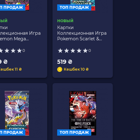
П ПРОДАЖ
ТОП ПРОДАЖ
ВЫЙ
НОВЫЙ
тки
Картки
лекционная Игра
Коллекционная Игра
emon Mega
Pokemon Scarlet &
lution Pitch Black
Violet - Journey
Together
0
0
9 ₴
519 ₴
ешбек 11 ₴
Кешбек 10 ₴
П ПРОДАЖ
ТОП ПРОДАЖ