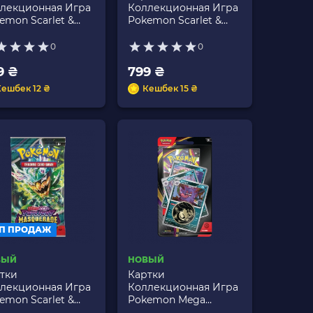
лекционная Игра
Коллекционная Игра
emon Scarlet &
Pokemon Scarlet &
let - Surging Sparks
Violet - Base Set
0
0
9 ₴
799 ₴
Кешбек 12 ₴
Кешбек 15 ₴
П ПРОДАЖ
ВЫЙ
НОВЫЙ
тки
Картки
лекционная Игра
Коллекционная Игра
emon Scarlet &
Pokemon Mega
et - Twilight
Evolution Pitch Black