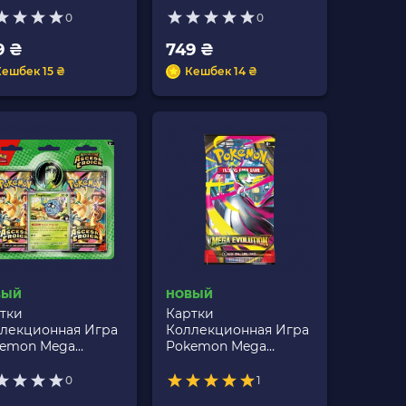
querade
Checklane Blister
0
0
9 ₴
749 ₴
Кешбек 15 ₴
Кешбек 14 ₴
ВЫЙ
НОВЫЙ
тки
Картки
лекционная Игра
Коллекционная Игра
emon Mega
Pokemon Mega
lution - Ascended
Evolution
oes Erika's Tangela
0
1
ck Blister