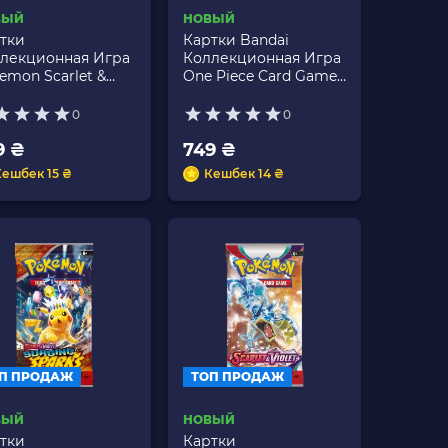
ВЫЙ
НОВЫЙ
тки
Картки Bandai
лекционная Игра
Коллекционная Игра
emon Scarlet &
One Piece Card Game
let - Temporal
OP16 The Time Of
ces
Battle Booster
0
0
9 ₴
749 ₴
Кешбек 15 ₴
Кешбек 14 ₴
П ПРОДАЖ
ТОП ПРОДАЖ
ВЫЙ
НОВЫЙ
тки
Картки