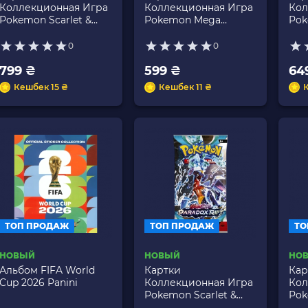
Коллекционная Игра
Коллекционная Игра
Кол
Pokemon Scarlet &
Pokemon Mega
Pok
Violet - Obsidian
Evolution Perfect
Vio
Flames
Order
0
0
799 ₴
599 ₴
64
Кешбек 15 ₴
Кешбек 11 ₴
ТОП ПРОДАЖ
ТОП ПРОДАЖ
ТО
НОВЫЙ
НОВЫЙ
НО
Альбом FIFA World
Картки
Кар
Cup 2026 Panini
Коллекционная Игра
Кол
Pokemon Scarlet &
Pok
Violet - Paradox Rift
Viol