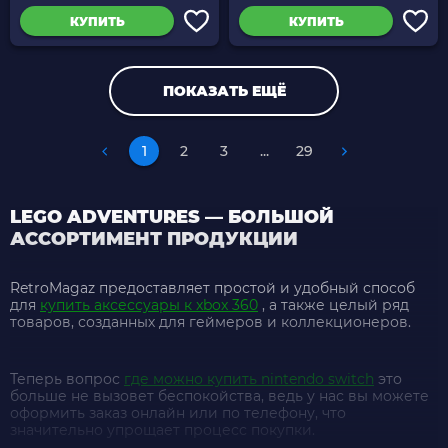
КУПИТЬ
КУПИТЬ
ПОКАЗАТЬ ЕЩЁ
1
2
3
...
29
LEGO ADVENTURES — БОЛЬШОЙ
АССОРТИМЕНТ ПРОДУКЦИИ
RetroMagaz предоставляет простой и удобный способ
для
купить аксессуары к xbox 360
, а также целый ряд
товаров, созданных для геймеров и коллекционеров.
Теперь вопрос
где можно купить nintendo switch
это
больше не вызовет беспокойства, ведь у нас вы можете
оформить заказ онлайн или по телефону, что
значительно упрощает процесс покупки.