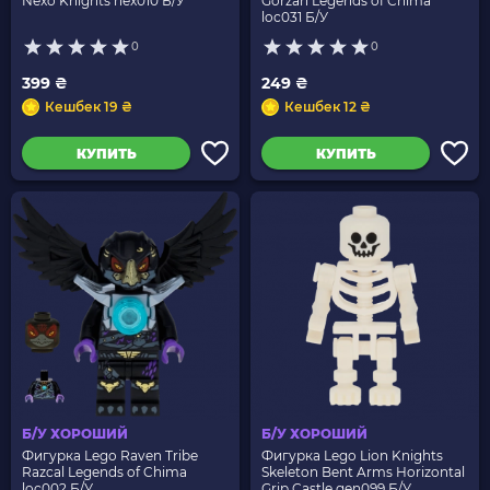
Nexo Knights nex010 Б/У
Gorzan Legends of Chima
loc031 Б/У
0
0
399 ₴
249 ₴
Кешбек 19 ₴
Кешбек 12 ₴
КУПИТЬ
КУПИТЬ
Б/У ХОРОШИЙ
Б/У ХОРОШИЙ
Фигурка Lego Raven Tribe
Фигурка Lego Lion Knights
Razcal Legends of Chima
Skeleton Bent Arms Horizontal
loc002 Б/У
Grip Castle gen099 Б/У