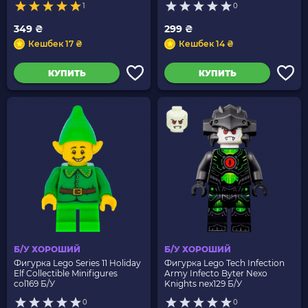
1
0
349 ₴
299 ₴
Кешбек 17 ₴
Кешбек 14 ₴
КУПИТЬ
КУПИТЬ
Б/У ХОРОШИЙ
Б/У ХОРОШИЙ
Фигурка Lego Series 11 Holiday
Фигурка Lego Tech Infection
Elf Collectible Minifigures
Army Infecto Byter Nexo
col169 Б/У
Knights nex129 Б/У
0
0