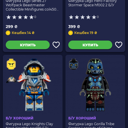
Фигурка Lego Series 27
Фигурка Lego Hero Factory
Wolfpack Beastmaster
Stormer Space hf002 2 Б/У
Collectible Minifigures col450
Б/У
0
0
299 ₴
399 ₴
Кешбек 14 ₴
Кешбек 19 ₴
КУПИТЬ
КУПИТЬ
Б/У ХОРОШИЙ
Б/У ХОРОШИЙ
Фигурка Lego Knights Clay
Фигурка Lego Gorilla Tribe