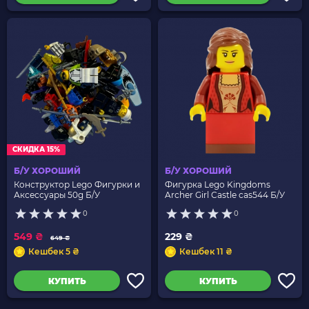
СКИДКА 15%
Б/У ХОРОШИЙ
Б/У ХОРОШИЙ
Конструктор Lego Фигурки и
Фигурка Lego Kingdoms
Аксессуары 50g Б/У
Archer Girl Castle cas544 Б/У
0
0
549 ₴
229 ₴
649 ₴
Кешбек 5 ₴
Кешбек 11 ₴
КУПИТЬ
КУПИТЬ