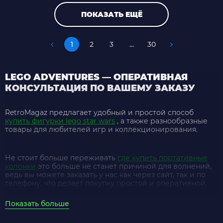
ПОКАЗАТЬ ЕЩЁ
1
2
3
...
30
LEGO ADVENTURES — ОПЕРАТИВНАЯ
КОНСУЛЬТАЦИЯ ПО ВАШЕМУ ЗАКАЗУ
RetroMagaz предлагает удобный и простой способ
купить фигурки lego star wars
, а также разнообразные
товары для любителей игр и коллекционирования.
Не стоит больше переживать
где купить портативные
колонки
это больше не станет причиной для волнений,
ведь вы можете заказать у нас как через сайт, так и по
телефону, что делает покупку простой и оперативной.
Показать больше
сколько стоит sony playstation 5
в RetroMagaz всегда
привлекательна, а также предлагаются скидки и акции.