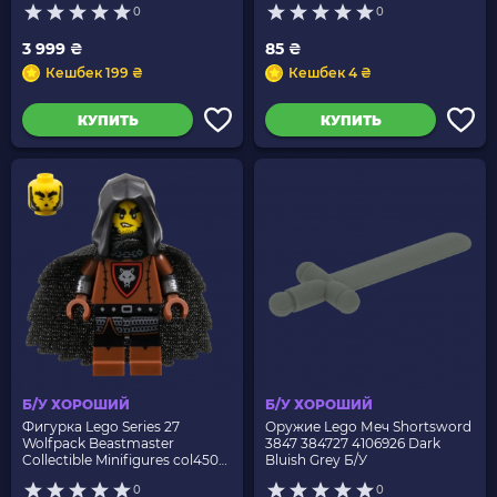
0
0
3 999 ₴
85 ₴
Кешбек 199 ₴
Кешбек 4 ₴
КУПИТЬ
КУПИТЬ
Б/У ХОРОШИЙ
Б/У ХОРОШИЙ
Фигурка Lego Series 27
Оружие Lego Меч Shortsword
Wolfpack Beastmaster
3847 384727 4106926 Dark
Collectible Minifigures col450
Bluish Grey Б/У
Б/У
0
0