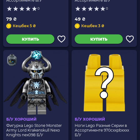
Ассортименте Б/У
Ассортименте Б/У
0
0
79 ₴
49 ₴
Кешбек 5 ₴
Кешбек 3 ₴
КУПИТЬ
КУПИТЬ
Б/У ХОРОШИЙ
Б/У ХОРОШИЙ
Фигурка Lego Stone Monster
Ноги Lego Разные Серии в
Army Lord Krakenskull Nexo
Ассортименте 970cxxpbxxxx
Knights nex098 Б/У
Б/У