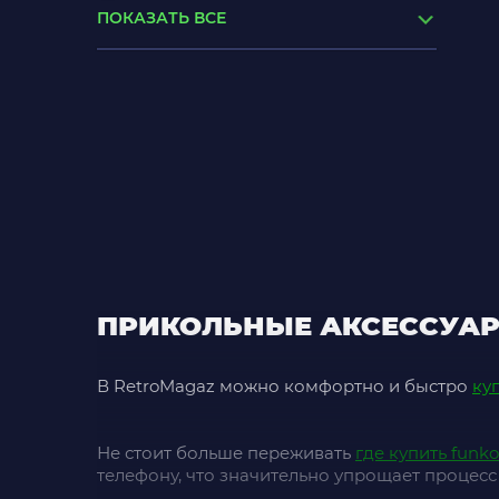
ПОКАЗАТЬ ВСЕ
купить в украине приставку original
xbox
нинтендо 2ds
игры купить настольные
купить машинки игрушки
ps4 pro белая
hot wheels автотрек
ПРИКОЛЬНЫЕ АКСЕССУАР
В RetroMagaz можно комфортно и быстро
куп
Не стоит больше переживать
где купить funk
телефону, что значительно упрощает процесс