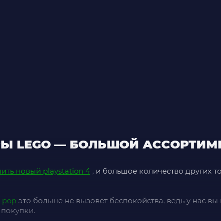
Ы LEGO — БОЛЬШОЙ АССОРТИМ
ить новый playstation 4
, и большое количество других т
o pop
это больше не вызовет беспокойства, ведь у нас в
 покупки.