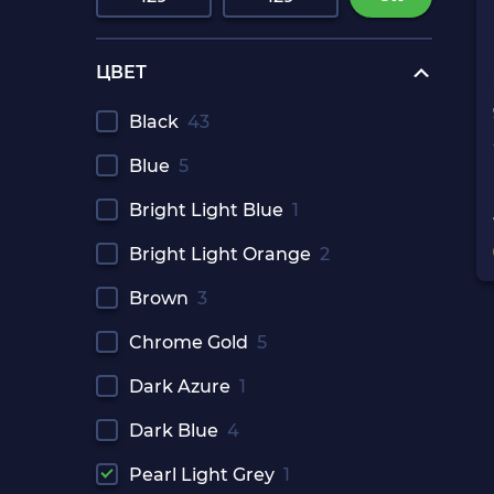
ЦВЕТ
Black
43
Blue
5
Bright Light Blue
1
Bright Light Orange
2
Brown
3
Chrome Gold
5
Dark Azure
1
Dark Blue
4
Pearl Light Grey
1