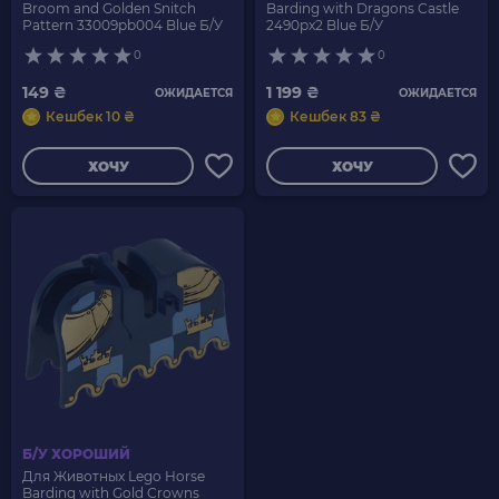
Broom and Golden Snitch
Barding with Dragons Castle
Pattern 33009pb004 Blue Б/У
2490px2 Blue Б/У
0
0
149 ₴
1 199 ₴
ОЖИДАЕТСЯ
ОЖИДАЕТСЯ
Кешбек 10 ₴
Кешбек 83 ₴
ХОЧУ
ХОЧУ
Б/У ХОРОШИЙ
Для Животных Lego Horse
Barding with Gold Crowns