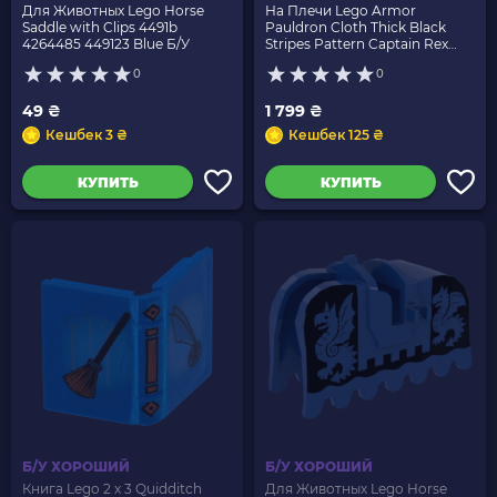
Для Животных Lego Horse
На Плечи Lego Armor
Saddle with Clips 4491b
Pauldron Cloth Thick Black
4264485 449123 Blue Б/У
Stripes Pattern Captain Rex
48431pb03 sw0450 6027600
0
0
Blue Б/У
49 ₴
1 799 ₴
Кешбек 3 ₴
Кешбек 125 ₴
КУПИТЬ
КУПИТЬ
Б/У ХОРОШИЙ
Б/У ХОРОШИЙ
Книга Lego 2 x 3 Quidditch
Для Животных Lego Horse