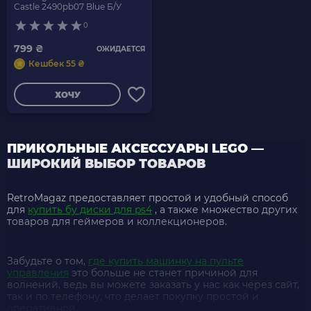
Castle 2490pb07 Blue Б/У
0
799 ₴
ОЖИДАЕТСЯ
Кешбек 55 ₴
ХОЧУ
ПРИКОЛЬНЫЕ АКСЕССУАРЫ LEGO —
ШИРОКИЙ ВЫБОР ТОВАРОВ
RetroMagaz предоставляет простой и удобный способ
для
купить бу диски для ps4
, а также множество других
товаров для геймеров и коллекционеров.
Забудьте о том,
где купить машинку на пульте
управления
это больше не станет причиной для
волнений, ведь вы можете заказать у нас как через сайт,
так и по телефону, что делает покупку простой и
оперативной.