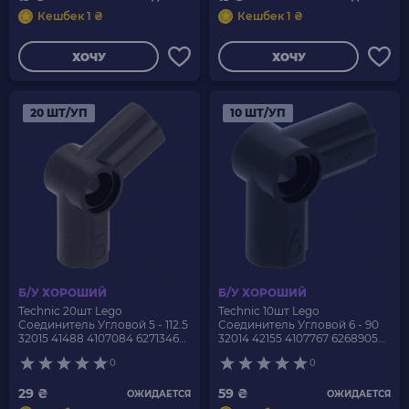
Кешбек 1 ₴
Кешбек 1 ₴
ХОЧУ
ХОЧУ
20 ШТ/УП
10 ШТ/УП
Б/У ХОРОШИЙ
Б/У ХОРОШИЙ
Technic 20шт Lego
Technic 10шт Lego
Соединитель Угловой 5 - 112.5
Соединитель Угловой 6 - 90
32015 41488 4107084 6271346
32014 42155 4107767 6268905
Black Б/У
Black Б/У
0
0
29 ₴
59 ₴
ОЖИДАЕТСЯ
ОЖИДАЕТСЯ