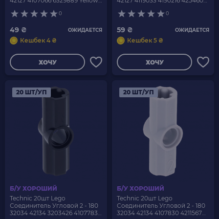
42127 4107066 6329889 Yellow
42127 4119033 4190216 4254606
Б/У
6332580 Red Б/У
0
0
49 ₴
59 ₴
ОЖИДАЕТСЯ
ОЖИДАЕТСЯ
Кешбек 4 ₴
Кешбек 5 ₴
ХОЧУ
ХОЧУ
20 ШТ/УП
20 ШТ/УП
Б/У ХОРОШИЙ
Б/У ХОРОШИЙ
Technic 20шт Lego
Technic 20шт Lego
Соединитель Угловой 2 - 180
Соединитель Угловой 2 - 180
32034 42134 3203426 4107783
32034 42134 4107830 4211567