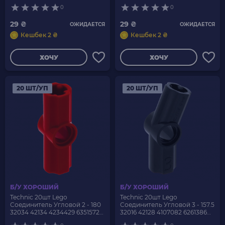
6271869 Black Б/У
6346487 Light Bluish Grey Б/У
0
0
29 ₴
29 ₴
ОЖИДАЕТСЯ
ОЖИДАЕТСЯ
Кешбек 2 ₴
Кешбек 2 ₴
ХОЧУ
ХОЧУ
20 ШТ/УП
20 ШТ/УП
Б/У ХОРОШИЙ
Б/У ХОРОШИЙ
Technic 20шт Lego
Technic 20шт Lego
Соединитель Угловой 2 - 180
Соединитель Угловой 3 - 157.5
32034 42134 4234429 6351572
32016 42128 4107082 6261386
Red Б/У
Black Б/У