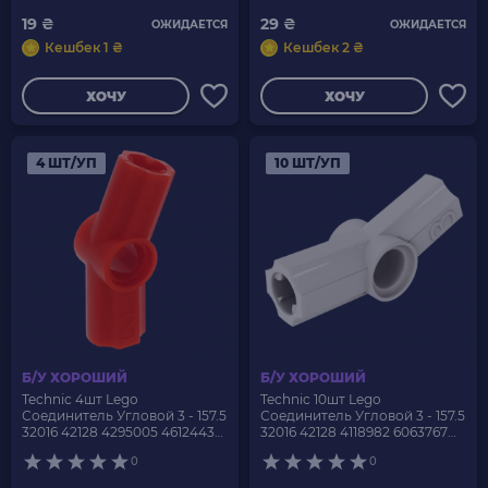
19 ₴
29 ₴
ОЖИДАЕТСЯ
ОЖИДАЕТСЯ
Кешбек 1 ₴
Кешбек 2 ₴
ХОЧУ
ХОЧУ
4 ШТ/УП
10 ШТ/УП
Б/У ХОРОШИЙ
Б/У ХОРОШИЙ
Technic 4шт Lego
Technic 10шт Lego
Соединитель Угловой 3 - 157.5
Соединитель Угловой 3 - 157.5
32016 42128 4295005 4612443
32016 42128 4118982 6063767
6176754 6261396 Red Б/У
6261390 White Б/У
0
0