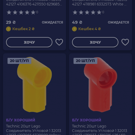
42127 4106376 4211550 6296859
42127 4118981 6332573 White Б/
Light Bluish Grey Б/У
У
0
0
29 ₴
49 ₴
ОЖИДАЕТСЯ
ОЖИДАЕТСЯ
Кешбек 2 ₴
Кешбек 4 ₴
ХОЧУ
ХОЧУ
20 ШТ/УП
20 ШТ/УП
Б/У ХОРОШИЙ
Б/У ХОРОШИЙ
Technic 20шт Lego
Technic 20шт Lego
Соединитель Угловой 1 32013
Соединитель Угловой 1 32013