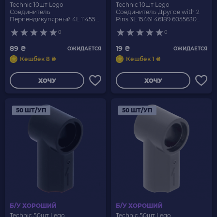
Technic 10шт Lego
Technic 10шт Lego
Соединитель
Соединитель Другое with 2
Перпендикулярный 4L 11455
Pins 3L 15461 46189 6055630
29162 6019986 6172966 Black Б/
6325521 Black Б/У
0
0
У
89 ₴
19 ₴
ОЖИДАЕТСЯ
ОЖИДАЕТСЯ
Кешбек 8 ₴
Кешбек 1 ₴
ХОЧУ
ХОЧУ
50 ШТ/УП
50 ШТ/УП
Б/У ХОРОШИЙ
Б/У ХОРОШИЙ
Technic 50шт Lego
Technic 50шт Lego