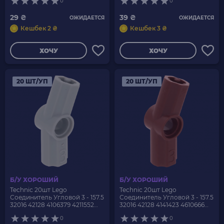
0
0
29 ₴
39 ₴
ОЖИДАЕТСЯ
ОЖИДАЕТСЯ
Кешбек 2 ₴
Кешбек 3 ₴
ХОЧУ
ХОЧУ
20 ШТ/УП
20 ШТ/УП
Б/У ХОРОШИЙ
Б/У ХОРОШИЙ
Technic 20шт Lego
Technic 20шт Lego
Соединитель Угловой 3 - 157.5
Соединитель Угловой 3 - 157.5
32016 42128 4106379 4211552
32016 42128 4141423 4610666
6261387 Light Bluish Grey Б/У
6261388 Reddish Brown Б/У
0
0