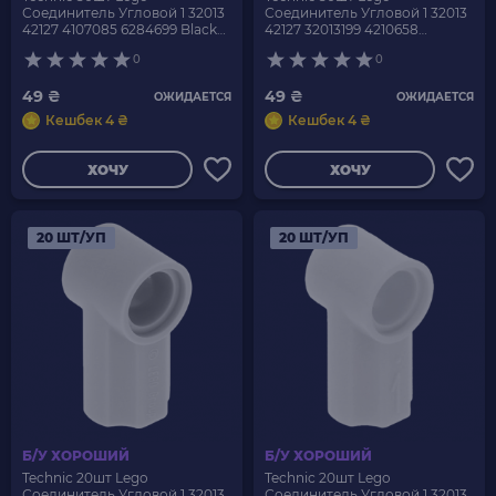
Соединитель Угловой 1 32013
Соединитель Угловой 1 32013
42127 4107085 6284699 Black
42127 32013199 4210658
Б/У
6296856 Dark Bluish Grey Б/У
0
0
49 ₴
49 ₴
ОЖИДАЕТСЯ
ОЖИДАЕТСЯ
Кешбек 4 ₴
Кешбек 4 ₴
ХОЧУ
ХОЧУ
20 ШТ/УП
20 ШТ/УП
Б/У ХОРОШИЙ
Б/У ХОРОШИЙ
Technic 20шт Lego
Technic 20шт Lego
Соединитель Угловой 1 32013
Соединитель Угловой 1 32013