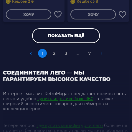
Кешбек 2 ₴
Кешбек 5 ₴
ХОЧУ
ХОЧУ
ПОКАЗАТЬ ЕЩЁ
1
2
3
...
7
СОЕДИНИТЕЛИ ЛЕГО — МЫ
ГАРАНТИРУЕМ ВЫСОКОЕ КАЧЕСТВО
Интернет-магазин RetroMagaz предлагает возможность
легко и удобно
купить игры икс бокс 360
, а также
широкий ассортимент товаров для геймеров и
коллекционеров.
Теперь вопрос
где купить минифигурки лего
больше не
придется беспокоиться, ведь у нас вы можете оформить