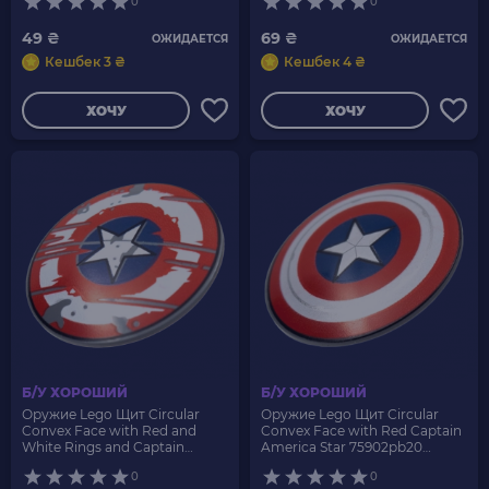
0
0
49 ₴
69 ₴
ОЖИДАЕТСЯ
ОЖИДАЕТСЯ
Кешбек 3 ₴
Кешбек 4 ₴
ХОЧУ
ХОЧУ
Б/У ХОРОШИЙ
Б/У ХОРОШИЙ
Оружие Lego Щит Circular
Оружие Lego Щит Circular
Convex Face with Red and
Convex Face with Red Captain
White Rings and Captain
America Star 75902pb20
America Star Scratched
6348184 Dark Bluish Grey Б/У
0
0
Weathered 75902pb21 6350346