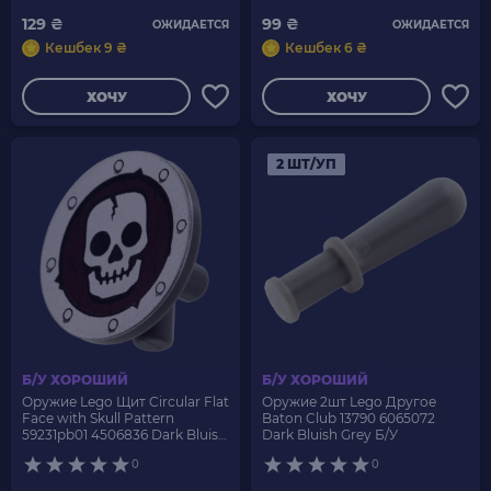
Dark Bluish Grey Б/У
129 ₴
99 ₴
ОЖИДАЕТСЯ
ОЖИДАЕТСЯ
Кешбек 9 ₴
Кешбек 6 ₴
ХОЧУ
ХОЧУ
2 ШТ/УП
Б/У ХОРОШИЙ
Б/У ХОРОШИЙ
Оружие Lego Щит Circular Flat
Оружие 2шт Lego Другое
Face with Skull Pattern
Baton Club 13790 6065072
59231pb01 4506836 Dark Bluish
Dark Bluish Grey Б/У
Grey Б/У
0
0