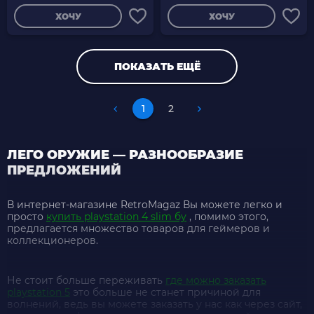
ХОЧУ
ХОЧУ
ПОКАЗАТЬ ЕЩЁ
1
2
ЛЕГО ОРУЖИЕ — РАЗНООБРАЗИЕ
ПРЕДЛОЖЕНИЙ
В интернет-магазине RetroMagaz Вы можете легко и
просто
купить playstation 4 slim бу
, помимо этого,
предлагается множество товаров для геймеров и
коллекционеров.
Не стоит больше переживать
где можно заказать
playstation 5
это больше не станет причиной для
волнений, ведь вы можете заказать у нас как через сайт,