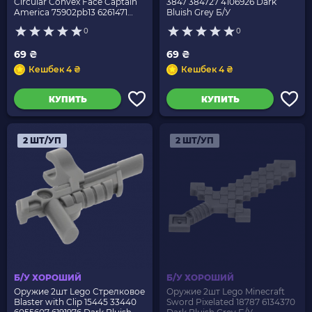
Circular Convex Face Captain
3847 384727 4106926 Dark
America 75902pb13 6261471
Bluish Grey Б/У
Dark Bluish Grey Б/У
0
0
69 ₴
69 ₴
Кешбек 4 ₴
Кешбек 4 ₴
КУПИТЬ
КУПИТЬ
2 ШТ/УП
2 ШТ/УП
Б/У ХОРОШИЙ
Б/У ХОРОШИЙ
Оружие 2шт Lego Стрелковое
Оружие 2шт Lego Minecraft
Blaster with Clip 15445 33440
Sword Pixelated 18787 6134370