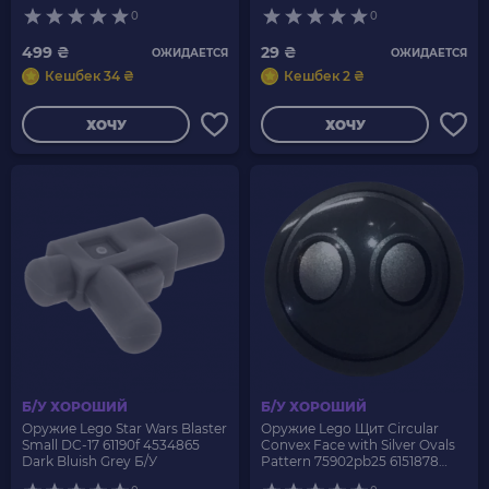
Grey Б/У
0
0
499 ₴
29 ₴
ОЖИДАЕТСЯ
ОЖИДАЕТСЯ
Кешбек 34 ₴
Кешбек 2 ₴
ХОЧУ
ХОЧУ
Б/У ХОРОШИЙ
Б/У ХОРОШИЙ
Оружие Lego Star Wars Blaster
Оружие Lego Щит Circular
Small DC-17 61190f 4534865
Convex Face with Silver Ovals
Dark Bluish Grey Б/У
Pattern 75902pb25 6151878
Dark Bluish Grey Б/У