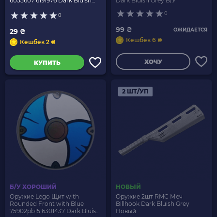
6055607 6191976 Dark Bluish
Dark Bluish Grey Б/У
Grey Б/У
0
0
99 ₴
ОЖИДАЕТСЯ
29 ₴
Кешбек 6 ₴
Кешбек 2 ₴
ХОЧУ
КУПИТЬ
2 ШТ/УП
Б/У ХОРОШИЙ
НОВЫЙ
Оружие Lego Щит with
Оружие 2шт RMC Меч
Rounded Front with Blue
Billhook Dark Bluish Grey
75902pb15 6301437 Dark Bluish
Новый