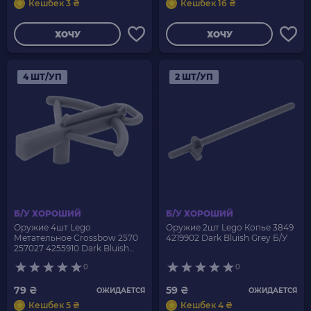
Кешбек 3 ₴
Кешбек 16 ₴
ХОЧУ
ХОЧУ
4 ШТ/УП
2 ШТ/УП
Б/У ХОРОШИЙ
Б/У ХОРОШИЙ
Оружие 4шт Lego
Оружие 2шт Lego Копье 3849
Метательное Crossbow 2570
4219902 Dark Bluish Grey Б/У
257027 4255910 Dark Bluish
Grey Б/У
0
0
79 ₴
59 ₴
ОЖИДАЕТСЯ
ОЖИДАЕТСЯ
Кешбек 5 ₴
Кешбек 4 ₴