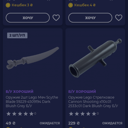
Кешбек 3 ₴
Кешбек 4 ₴
ХОЧУ
ХОЧУ
2 ШТ/УП
Б/У ХОРОШИЙ
Б/У ХОРОШИЙ
Оружие 2шт Lego Меч Scythe
Оружие Lego Стрелковое
Blade 59229 4509194 Dark
Cannon Shooting x110c01
Bluish Grey Б/У
2533c01 Dark Bluish Grey Б/У
0
0
49 ₴
229 ₴
ОЖИДАЕТСЯ
ОЖИДАЕТСЯ