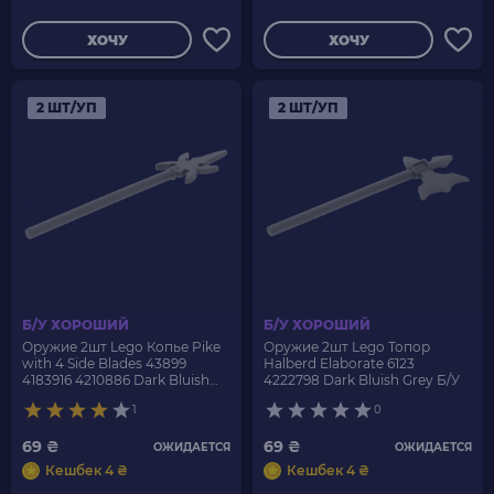
ХОЧУ
ХОЧУ
2 ШТ/УП
2 ШТ/УП
Б/У ХОРОШИЙ
Б/У ХОРОШИЙ
Оружие 2шт Lego Копье Pike
Оружие 2шт Lego Топор
with 4 Side Blades 43899
Halberd Elaborate 6123
4183916 4210886 Dark Bluish
4222798 Dark Bluish Grey Б/У
Grey Б/У
1
0
69 ₴
69 ₴
ОЖИДАЕТСЯ
ОЖИДАЕТСЯ
Кешбек 4 ₴
Кешбек 4 ₴