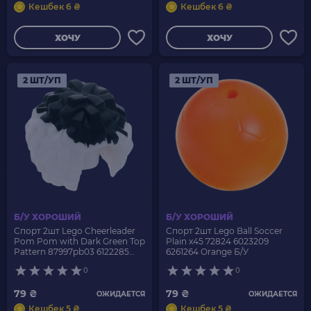
Кешбек 6 ₴
Кешбек 6 ₴
ХОЧУ
ХОЧУ
2 ШТ/УП
2 ШТ/УП
Б/У ХОРОШИЙ
Б/У ХОРОШИЙ
Спорт 2шт Lego Cheerleader
Спорт 2шт Lego Ball Soccer
Pom Pom with Dark Green Top
Plain x45 72824 6023209
Pattern 87997pb03 6122285
6261264 Orange Б/У
White Б/У
0
0
79 ₴
79 ₴
ОЖИДАЕТСЯ
ОЖИДАЕТСЯ
Кешбек 5 ₴
Кешбек 5 ₴