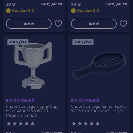
39 ₴
79 ₴
ОЖИДАЕТСЯ
ОЖИДАЕТСЯ
Кешбек 2 ₴
Кешбек 5 ₴
ХОЧУ
ХОЧУ
2 ШТ/УП
2 ШТ/УП
Б/У ХОРОШИЙ
Б/У ХОРОШИЙ
Спорт 2шт Lego Trophy Cup
Спорт 2шт Lego Tennis Racket
89801 4580536 6051879
93216 6000300 Dark Blue Б/У
Metallic Silver Б/У
0
0