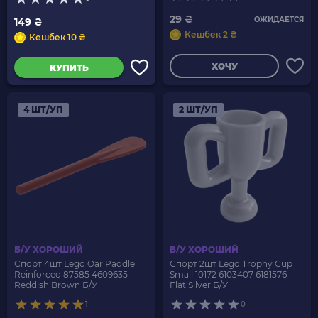
29 ₴
ОЖИДАЕТСЯ
149 ₴
Кешбек 2 ₴
Кешбек 10 ₴
ХОЧУ
КУПИТЬ
4 ШТ/УП
2 ШТ/УП
Б/У ХОРОШИЙ
Б/У ХОРОШИЙ
Спорт 4шт Lego Oar Paddle
Спорт 2шт Lego Trophy Cup
Reinforced 87585 4609635
Small 10172 6103407 6181576
Reddish Brown Б/У
Flat Silver Б/У
1
0