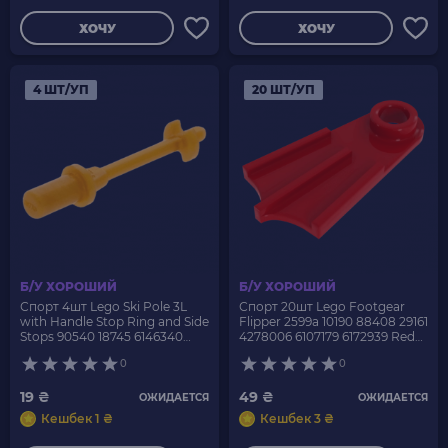
ХОЧУ
ХОЧУ
4 ШТ/УП
20 ШТ/УП
Б/У ХОРОШИЙ
Б/У ХОРОШИЙ
Спорт 4шт Lego Ski Pole 3L
Спорт 20шт Lego Footgear
with Handle Stop Ring and Side
Flipper 2599a 10190 88408 29161
Stops 90540 18745 6146340
4278006 6107179 6172939 Red
6292254 Pearl Gold Б/У
Б/У
0
0
19 ₴
49 ₴
ОЖИДАЕТСЯ
ОЖИДАЕТСЯ
Кешбек 1 ₴
Кешбек 3 ₴