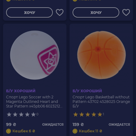
ХОЧУ
ХОЧУ
Б/У ХОРОШИЙ
Б/У ХОРОШИЙ
Спорт Lego Soccer with 2
Спорт Lego Basketball without
Magenta Outlined Heart and
Pattern 43702 4528025 Orange
Star Pattern x45pb06 6023212
Б/У
White Б/У
0
1
99 ₴
159 ₴
ОЖИДАЕТСЯ
ОЖИДАЕТСЯ
Кешбек 6 ₴
Кешбек 11 ₴