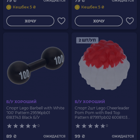
79 ₴
79 ₴
ОЖИДАЕТСЯ
ОЖИДАЕТСЯ
Кешбек 5 ₴
Кешбек 5 ₴
ХОЧУ
ХОЧУ
2 ШТ/УП
Б/У ХОРОШИЙ
Б/У ХОРОШИЙ
Спорт Lego Barbell with White
Спорт 2шт Lego Cheerleader
'100' Pattern 29596pb01
Pom Pom with Red Top
6183743 Black Б/У
Pattern 87997pb02 6008103
White Б/У
0
0
89 ₴
99 ₴
ОЖИДАЕТСЯ
ОЖИДАЕТСЯ