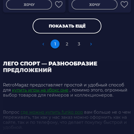
ХОЧУ
ХОЧУ
ПОКАЗАТЬ ЕЩЁ
1
2
3
ЛЕГО СПОРТ — РАЗНООБРАЗИЕ
ПРЕДЛОЖЕНИЙ
RetroMagaz предоставляет простой и удобный способ
для
купить игры на хбокс оне
, помимо этого, огромный
выбор товаров для геймеров и коллекционеров.
Вопрос
где можно купить funko pop
вам больше не о чем
переживать, так как у нас заказ можно оформить как на
сайте, так и по телефону, что делает покупку быстрой и
удобной.