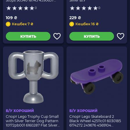
Stops 90540 18745 4590657
Silver Б/У
60081 White Б/У
0
0
109 ₴
229 ₴
Кешбек 7 ₴
Кешбек 16 ₴
КУПИТЬ
КУПИТЬ
Б/У ХОРОШИЙ
Б/У ХОРОШИЙ
Спорт Lego Trophy Cup Small
Спорт Lego Skateboard 2
with Silver Terrier Dog Pattern
Black Wheel 42511c01 6030185
10172pb001 6160287 Flat Silver
6174272 249676 4569104
Б/У
6223673 Dark Purple Б/У