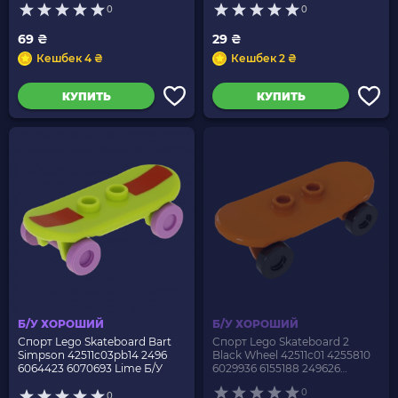
0
0
69 ₴
29 ₴
Кешбек 4 ₴
Кешбек 2 ₴
КУПИТЬ
КУПИТЬ
Б/У ХОРОШИЙ
Б/У ХОРОШИЙ
Спорт Lego Skateboard Bart
Спорт Lego Skateboard 2
Simpson 42511c03pb14 2496
Black Wheel 42511c01 4255810
6064423 6070693 Lime Б/У
6029936 6155188 249626
4569104 6223673 Orange Б/У
0
0