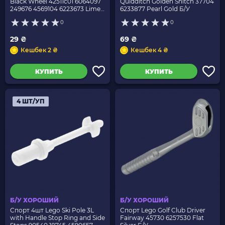
Black Wheel 42511c01 6064097
Quidditch Golden Snitch 37704
249676 4569104 6223673 Lime
6233877 Pearl Gold Б/У
Б/У
0
0
29 ₴
69 ₴
Кешбек 2 ₴
Кешбек 4 ₴
КУПИТЬ
КУПИТЬ
4 ШТ/УП
Б/У ХОРОШИЙ
Б/У ХОРОШИЙ
Спорт 4шт Lego Ski Pole 3L
Спорт Lego Golf Club Driver
with Handle Stop Ring and Side
Fairway 45730 6257530 Flat