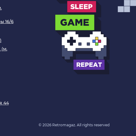
.
ы 16/6
)
 (м.
я 44
© 2026 Retromagaz. All rights reserved