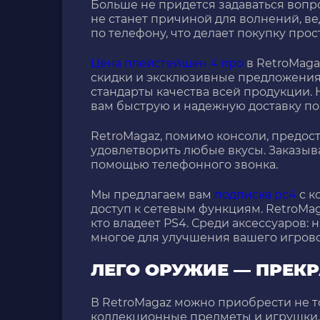
Больше не придется задаваться воп
не станет причиной для волнений, ведь
по телефону, что делает покупку прос
Цена плейстейшен 4 про
в RetroMaga
скидки и эксклюзивные предложения
стандарты качества всей продукции. 
вам быструю и надежную доставку по
RetroMagaz, помимо консоли, предо
удовлетворить любые вкусы. Заказыва
помощью телефонного звонка.
Мы предлагаем вам
подписка рс4
с к
доступ к сетевым функциям. RetroMag
кто владеет PS4. Среди аксессуаров:
многое для улучшения вашего игрово
ЛЕГО ОРУЖИЕ — ПРЕК
В RetroMagaz можно приобрести не т
коллекционные предметы и игрушки