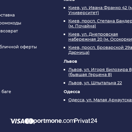
Киев, ул. Ивана Франко 42 (м
Университет)
оставка
Киев, просп. Степана Бандер
промокоды
(м. Почайна)
 возврат
Киев, ул. Днепровская
набережная 20 (м. Осокорки
убличной оферты
Киев, просп. Броварской 29а
Дарница)
Львов
Львов, ул. Игоря Билозира 8
(бывшая Герцена 8)
Львов, ул. Шпытальна 22
 баге
Одесса
Одесса, ул. Малая Арнаутска