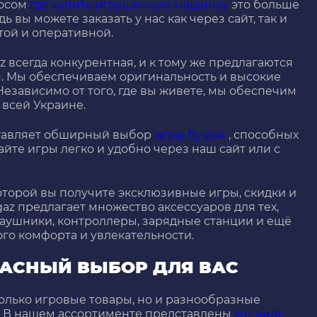
росом
где купить игрушечную машинку
это больше
 вы можете заказать у нас как через сайт, так и
той и оперативной.
z всегда конкурентная, и к тому же предлагаются
. Мы обеспечиваем оригинальность и высокие
Независимо от того, где вы живете, мы обеспечим
 всей Украине.
ставляет обширный выбор
игры бу ps4
, способных
йте игры легко и удобно через наш сайт или с
оторой вы получите эксклюзивные игры, скидки и
az предлагает множество аксессуаров для тех,
 наушники, контроллеры, зарядные станции и ещё
го комфорта и увлекательности.
РАСНЫЙ ВЫБОР ДЛЯ ВАС
олько игровые товары, но и разнообразные
. В нашем ассортименте представлены
хот вилс