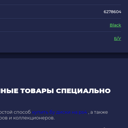
6278604
Black
Б/У
ЧНЫЕ ТОВАРЫ СПЕЦИАЛЬНО
остой способ
купить бу диски на ps4
, а также
ров и коллекционеров.