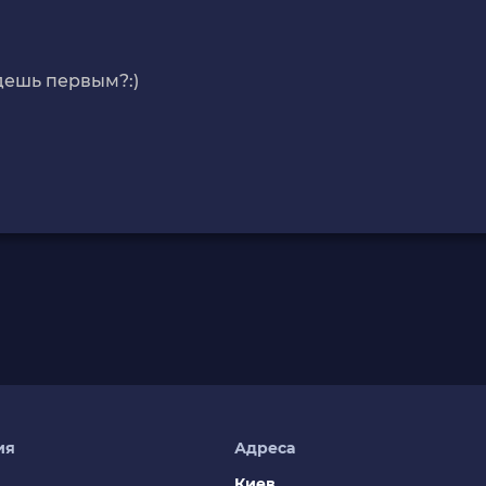
дешь первым?:)
ия
Адреса
Киев