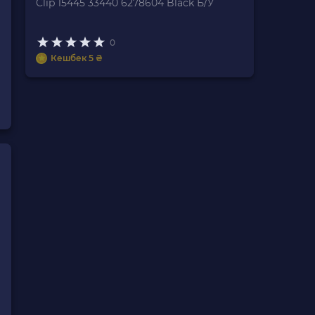
Clip 15445 33440 6278604 Black Б/У
0
Кешбек 5 ₴