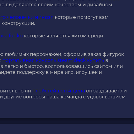
рые выделяются своим качеством и дизайном.
го человечки ниндзя
которые помогут вам
 конструкции.
шка funko
которые являются хитом среди
ю любимых персонажей, оформив заказ фигурок
.
портативная консоль steam deck купить
в
з легко и быстро, воспользовавшись сайтом или
айдете поддержку в мире игр, игрушек и
твительно ли
плейстейшен 4 цена
оправдывает ли
и и другие вопросы наша команда с удовольствием