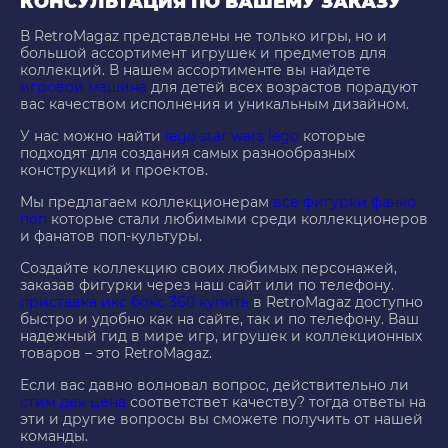
КОНСУЛЬТАЦИЯ ПО ВАШЕМУ ЗАКАЗУ
В RetroMagaz представлены не только игры, но и
большой ассортимент игрушек и предметов для
коллекций. В нашем ассортименте вы найдете
игровой машина
для детей всех возрастов порадуют
вас качеством исполнения и уникальным дизайном.
У нас можно найти
lego star wars lego
которые
подходят для создания самых разнообразных
конструкций и проектов.
Мы предлагаем коллекционерам
все фигурки фанко
поп
которые стали любимыми среди коллекционеров
и фанатов поп-культуры.
Создайте коллекцию своих любимых персонажей,
заказав фигурки через наш сайт или по телефону.
приставка икс бокс 360 купить
в RetroMagaz доступно
быстро и удобно как на сайте, так и по телефону. Ваш
надежный гид в мире игр, игрушек и коллекционных
товаров – это RetroMagaz.
Если вас давно волновал вопрос, действительно ли
стим дек цена
соответствет качеству? тогда ответы на
эти и другие вопросы вы сможете получить от нашей
команды.