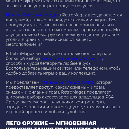
можете оформить заказ онлайн или по телефону, что
значительно упрощает процесс покупки.
Цена пс5 без дисковода
в RetroMagaz всегда остается
доступной, а также вы найдете скидки и акции. Вся
продукция у нас – исключительно оригинальная и
высокого качества, что мы можем гарантировать. Мы
осуществляем быструю и надежную доставку во все
уголки Украины, независимо от вашего
местоположения.
В RetroMagaz вы найдете не только консоль, но и
большой выбор
все игры на плейстейшен 4
,
способных удовлетворить любые вкусы.
Воспользуйтесь нашим сайтом или телефоном, чтобы
удобно добавить игры в вашу коллекцию.
Мы предлагаем
подписка nintendo switch
которая
предоставляет доступ к эксклюзивным играм,
скидкам и онлайн-играм. RetroMagaz предлагает
широкий выбор аксессуаров для владельцев PS4.
Среди аксессуаров – наушники, контроллеры,
зарядные станции и многое другое, что улучшит ваш
игровой процесс и добавит удобства.
ЛЕГО ОРУЖИЕ — МГНОВЕННАЯ