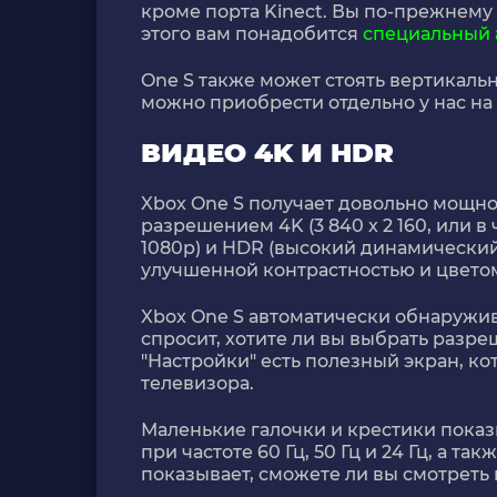
кроме порта Kinect. Вы по-прежнему 
этого вам понадобится
специальный 
One S также может стоять вертикальн
можно приобрести отдельно у нас на 
ВИДЕО 4K И HDR
Xbox One S получает довольно мощно
разрешением 4K (3 840 x 2 160, или 
1080p) и HDR (высокий динамический 
улучшенной контрастностью и цветом
Xbox One S автоматически обнаружив
спросит, хотите ли вы выбрать разреш
"Настройки" есть полезный экран, к
телевизора.
Маленькие галочки и крестики показ
при частоте 60 Гц, 50 Гц и 24 Гц, а та
показывает, сможете ли вы смотреть 