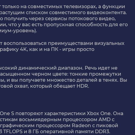
т только на совместимых телевизорах, а функции
 растущим списком совместимого видеоконтента.
о получить через сервисы потокового видео,
ии, что у вас есть пропускная способность для его
миум-уровень).
ут воспользоваться преимуществами визуальных
рафику 4K, как и на ПК - игры просто
ысокий динамический диапазон. Речь идет не
 насыщенном черном цвете: тонкие промежутки
, и вы получаете множество деталей в тенях. Вы
овой охват, который обещает HDR.
One S повторяют характеристики Xbox One. Она
истикам восьмиядерным процессором AMD с
же графическим процессором Radeon с пиковой
 TFLOPS и 8 ГБ оперативной памяти DDR3.