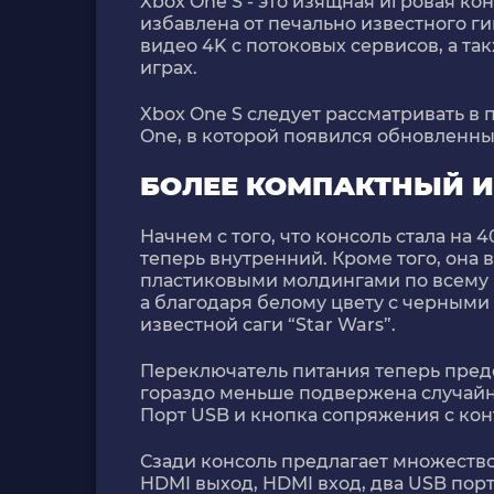
Xbox One S - это изящная игровая ко
избавлена от печально известного г
видео 4K с потоковых сервисов, а т
играх.
Xbox One S следует рассматривать в
One, в которой появился обновленн
БОЛЕЕ КОМПАКТНЫЙ И
Начнем с того, что консоль стала на 
теперь внутренний. Кроме того, она
пластиковыми молдингами по всему 
а благодаря белому цвету с черным
известной саги “Star Wars”.
Переключатель питания теперь предс
гораздо меньше подвержена случайн
Порт USB и кнопка сопряжения с кон
Сзади консоль предлагает множество 
HDMI выход, HDMI вход, два USB порт