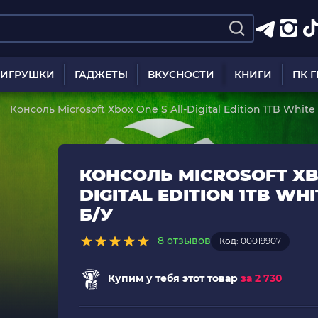
ИГРУШКИ
ГАДЖЕТЫ
ВКУСНОСТИ
КНИГИ
ПК 
Консоль Microsoft Xbox One S All-Digital Edition 1TB Whit
КОНСОЛЬ MICROSOFT XBO
DIGITAL EDITION 1TB W
Б/У
8 отзывов
Код: 00019907
Купим у тебя этот товар
за 2 730