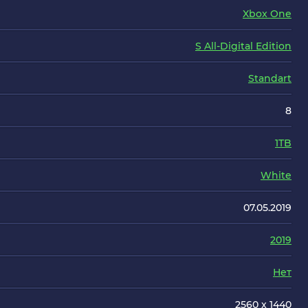
Xbox One
S All-Digital Edition
Standart
8
1TB
White
07.05.2019
2019
Нет
2560 x 1440