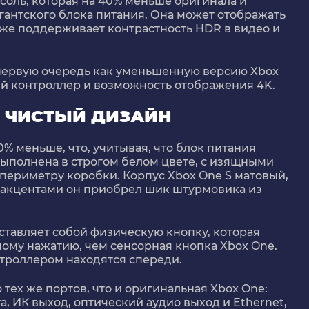
нсоль, которая на 40% меньше оригинала и
игантского блока питания. Она может отображать
акже поддерживает контрастность HDR в видео и
 первую очередь как уменьшенную версию Xbox
ый контроллер и возможность отображения 4K.
 ЧИСТЫЙ ДИЗАЙН
40% меньше, что, учитывая, что блок питания
 выполнена в строгом белом цвете, с изящными
периметру коробки. Корпус Xbox One S матовый,
и акцентами он приобрел шик штурмовика из
тавляет собой физическую кнопку, которая
ому нажатию, чем сенсорная кнопка Xbox One.
троллером находятся спереди.
тех же портов, что и оригинальная Xbox One:
а, ИК выход, оптический аудио выход и Ethernet,