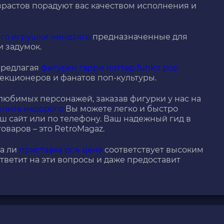
зрастов порадуют вас качеством исполнения и
его игрушки ниндзяго
предназначенные для
и задумок.
предлагая
фигурки гарри поттер funko pop
екционеров и фанатов поп-культуры.
любимых персонажей, заказав фигурки у нас на
купить недорого
Вы можете легко и быстро
ш сайт или по телефону. Ваш надежный гид в
оваров – это RetroMagaz.
да ли
приставка рс4 цена
соответствует высоким
тветит на эти вопросы и даже предоставит