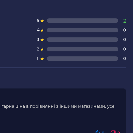
5
2
4
0
3
0
2
0
1
0
, гарна ціна в порівнянні з іншими магазинами, усе
0
0