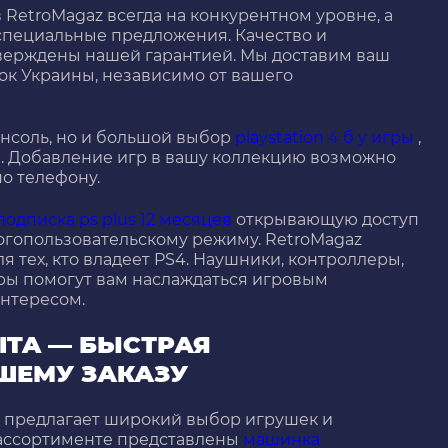
 RetroMagaz всегда на конкурентном уровне, а
специальные предложения. Качество и
тверждены нашей гарантией. Мы доставим ваш
ок Украины, независимо от вашего
онсоль, но и большой выбор
playstation 4 б у игры
,
. Добавление игр в вашу коллекцию возможно
по телефону.
подписка ps plus 12 месяцев
открывающую доступ
огопользовательскому режиму. RetroMagaz
я тех, кто владеет PS4. Наушники, контроллеры,
ры помогут вам наслаждаться игровым
нтересом.
ITA — БЫСТРАЯ
ШЕМУ ЗАКАЗУ
z предлагает широкий выбор игрушек и
ассортименте представлены
машинка