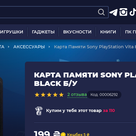
ИГРУШКИ
ГАДЖЕТЫ
ВКУСНОСТИ
КНИГИ
ПК 
TA
АКСЕССУАРЫ
Карта Памяти Sony PlayStation Vita 
КАРТА ПАМЯТИ SONY PLA
BLACK Б/У
2 отзыва
Код: 00006292
Купим у тебя этот товар
за 110
199 ₴
Кешбек 5 ₴