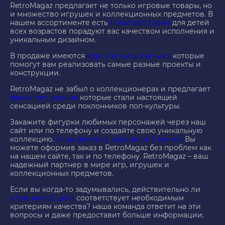
RetroMagaz предлагает не только игровые товары, но
и множество игрушек и коллекционных предметов. В
нашем ассортименте есть
hotwheels треки
для детей
всех возрастов порадуют вас качеством исполнения и
уникальным дизайном.
В продаже имеются
lego star wars star wars
которые
помогут вам реализовать самые разные проекты и
конструкции.
RetroMagaz не забыл о коллекционерах и предлагает
фанко поп редкие
которые стали настоящей
сенсацией среди поклонников поп-культуры.
Закажите фигурки любимых персонажей через наш
сайт или по телефону и создайте свою уникальную
коллекцию.
игры для sony playstation 2 купить
Вы
можете оформив заказ в RetroMagaz без проблем как
на нашем сайте, так и по телефону. RetroMagaz – ваш
надежный партнер в мире игр, игрушек и
коллекционных предметов.
Если вы когда-то задумывались, действительно ли
игры на пс5 цена
соответствует необходимым
критериям качества? наша команда ответит на эти
вопросы и даже предоставит больше информации.