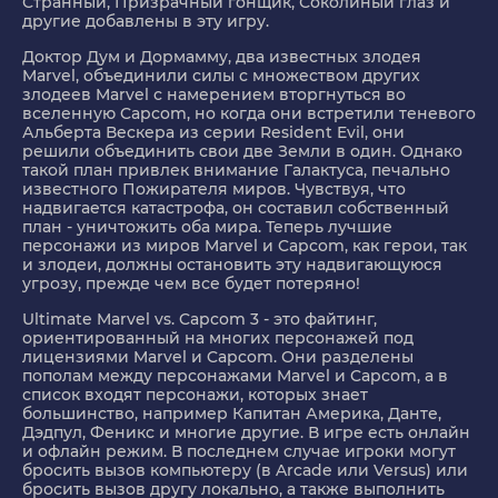
Странный, Призрачный гонщик, Соколиный глаз и
другие добавлены в эту игру.
Доктор Дум и Дормамму, два известных злодея
Marvel, объединили силы с множеством других
злодеев Marvel с намерением вторгнуться во
вселенную Capcom, но когда они встретили теневого
Альберта Вескера из серии Resident Evil, они
решили объединить свои две Земли в один. Однако
такой план привлек внимание Галактуса, печально
известного Пожирателя миров. Чувствуя, что
надвигается катастрофа, он составил собственный
план - уничтожить оба мира. Теперь лучшие
персонажи из миров Marvel и Capcom, как герои, так
и злодеи, должны остановить эту надвигающуюся
угрозу, прежде чем все будет потеряно!
Ultimate Marvel vs. Capcom 3 - это файтинг,
ориентированный на многих персонажей под
лицензиями Marvel и Capcom. Они разделены
пополам между персонажами Marvel и Capcom, а в
список входят персонажи, которых знает
большинство, например Капитан Америка, Данте,
Дэдпул, Феникс и многие другие. В игре есть онлайн
и офлайн режим. В последнем случае игроки могут
бросить вызов компьютеру (в Arcade или Versus) или
бросить вызов другу локально, а также выполнить