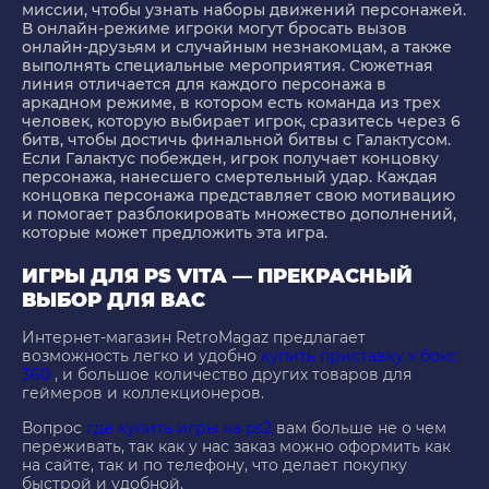
миссии, чтобы узнать наборы движений персонажей.
В онлайн-режиме игроки могут бросать вызов
онлайн-друзьям и случайным незнакомцам, а также
выполнять специальные мероприятия. Сюжетная
линия отличается для каждого персонажа в
аркадном режиме, в котором есть команда из трех
человек, которую выбирает игрок, сразитесь через 6
битв, чтобы достичь финальной битвы с Галактусом.
Если Галактус побежден, игрок получает концовку
персонажа, нанесшего смертельный удар. Каждая
концовка персонажа представляет свою мотивацию
и помогает разблокировать множество дополнений,
которые может предложить эта игра.
ИГРЫ ДЛЯ PS VITA — ПРЕКРАСНЫЙ
ВЫБОР ДЛЯ ВАС
Интернет-магазин RetroMagaz предлагает
возможность легко и удобно
купить приставку х бокс
360
, и большое количество других товаров для
геймеров и коллекционеров.
Вопрос
где купить игры на ps2
вам больше не о чем
переживать, так как у нас заказ можно оформить как
на сайте, так и по телефону, что делает покупку
быстрой и удобной.