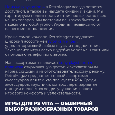
Цена на playstation 4
в RetroMagaz всегда остается
доступной, а также вы найдете скидки и акции. Мы
гарантируем подлинность и отличное качество всех
наших товаров. Мы доставим ваш заказ быстро и
надежно в любой уголок Украины, независимо от
вашего местоположения.
Кроме самой консоли, RetroMagaz предлагает
широкий ассортимен
плойка 4 игры
,
удовлетворяющий любые вкусы и предпочтения.
Заказывайте игры легко и удобно через наш сайт или
с помощью телефонного звонка.
Наш ассортимент включает
sony playstation 4
подписка
открывающую доступ к эксклюзивным
играм, скидкам и многопользовательскому режиму.
RetroMagaz предлагает полный ассортимент
аксессуаров для тех, кто пользуется PS4. Среди
аксессуаров: наушники, контроллеры, зарядные
станции и ещё многое для улучшения вашего
игрового комфорта и увлекательности.
ИГРЫ ДЛЯ PS VITA — ОБШИРНЫЙ
ВЫБОР РАЗНООБРАЗНЫХ ТОВАРОВ