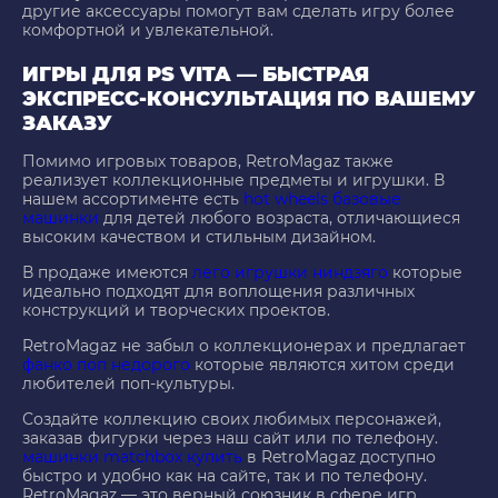
другие аксессуары помогут вам сделать игру более
комфортной и увлекательной.
ИГРЫ ДЛЯ PS VITA — БЫСТРАЯ
ЭКСПРЕСС-КОНСУЛЬТАЦИЯ ПО ВАШЕМУ
ЗАКАЗУ
Помимо игровых товаров, RetroMagaz также
реализует коллекционные предметы и игрушки. В
нашем ассортименте есть
hot wheels базовые
машинки
для детей любого возраста, отличающиеся
высоким качеством и стильным дизайном.
В продаже имеются
лего игрушки ниндзяго
которые
идеально подходят для воплощения различных
конструкций и творческих проектов.
RetroMagaz не забыл о коллекционерах и предлагает
фанко поп недорого
которые являются хитом среди
любителей поп-культуры.
Создайте коллекцию своих любимых персонажей,
заказав фигурки через наш сайт или по телефону.
машинки matchbox купить
в RetroMagaz доступно
быстро и удобно как на сайте, так и по телефону.
RetroMagaz — это верный союзник в сфере игр,