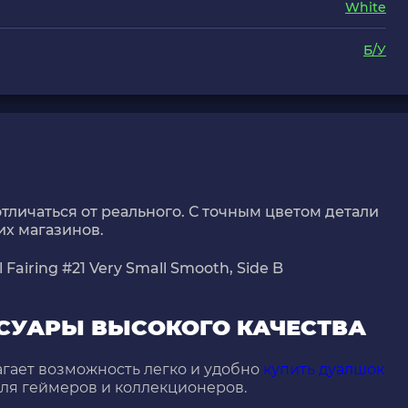
White
Б/У
тличаться от реального. С точным цветом детали
их магазинов.
Fairing #21 Very Small Smooth, Side B
ССУАРЫ ВЫСОКОГО КАЧЕСТВА
гает возможность легко и удобно
купить дуалшок
для геймеров и коллекционеров.