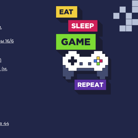
.
ы 16/6
)
 (м.
я 44