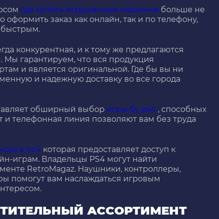
росом
где купить игрушечные машинки
больше не
о оформить заказ как онлайн, так и по телефону,
 быстрым.
гда конкурентная, и к тому же предлагаются
 Мы гарантируем, что вся продукция
там и является оригинальной. Где бы вы ни
менную и надежную доставку во все города
ставляет обширный выбор
игры бу ps4
, способных
т и телефонная линия позволяют вам без труда
иска в пс4
которая предоставляет доступ к
йн-играм. Владельцы PS4 могут найти
менте RetroMagaz. Наушники, контроллеры,
ры помогут вам наслаждаться игровым
нтересом.
ИТИТЕЛЬНЫЙ АССОРТИМЕНТ