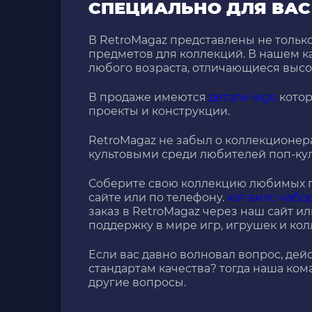
СПЕЦИАЛЬНО ДЛЯ ВАС
В RetroMagaz представлены не тольк
предметов для коллекций. В нашем к
любого возраста, отличающиеся высо
В продаже имеются
детали lego
котор
проекты и конструкции.
RetroMagaz не забыл о коллекционер
культовыми среди любителей поп-кул
Соберите свою коллекцию любимых п
сайте или по телефону.
хот вилс набо
заказ в RetroMagaz через наш сайт ил
поддержку в мире игр, игрушек и ко
Если вас давно волновал вопрос, дей
стандартам качества? тогда наша ком
другие вопросы.