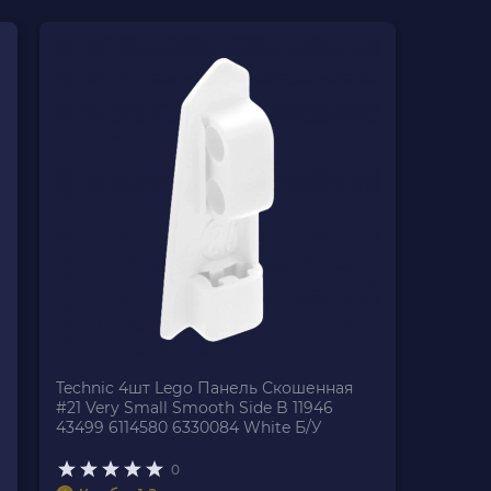
Technic 4шт Lego Панель Скошенная
#21 Very Small Smooth Side B 11946
43499 6114580 6330084 White Б/У
0