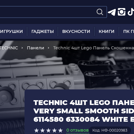
ИГРУШКИ
ГАДЖЕТЫ
ВКУСНОСТИ
КНИГИ
ПК 
TECHNIC
Панели
Technic 4шт Lego Панель Скошенная
11946 43499 6114580 6330084 White 
TECHNIC 4ШТ LEGO ПАН
VERY SMALL SMOOTH SIDE
6114580 6330084 WHITE 
0 отзывов
Код: НФ-00020983