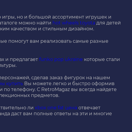
о игры, но и большой ассортимент игрушек и
аталоге можно найти
hot wheels toyota
для детей
ким качеством и стильным дизайном.
ые помогут вам реализовать самые разные
ах и предлагает
funko pop ukraine
которые стали
ьтуры.
ерсонажей, сделав заказ фигурок на нашем
ры купить
Вы можете легко и быстро оформив
и по телефону. С RetroMagaz вы всегда найдете
ллекционных предметов.
ствительно ли
xbox one fat цена
отвечает
анда даст вам полные ответы на эти и многие