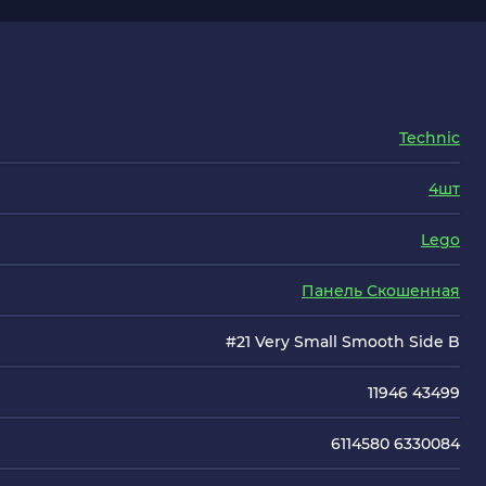
Technic
4шт
Lego
Панель Скошенная
#21 Very Small Smooth Side B
11946 43499
6114580 6330084