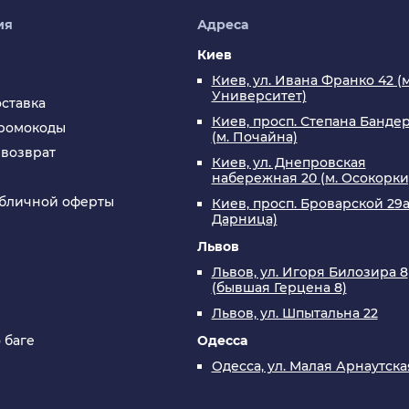
ия
Адреса
Киев
Киев, ул. Ивана Франко 42 (м
Университет)
оставка
Киев, просп. Степана Бандер
промокоды
(м. Почайна)
 возврат
Киев, ул. Днепровская
набережная 20 (м. Осокорки
убличной оферты
Киев, просп. Броварской 29а
Дарница)
Львов
Львов, ул. Игоря Билозира 8
(бывшая Герцена 8)
Львов, ул. Шпытальна 22
 баге
Одесса
Одесса, ул. Малая Арнаутска