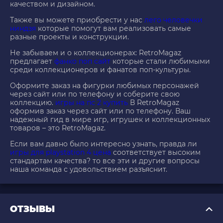
качеством и дизайном.
Также вы можете приобрести у нас
лего человечки
ниндзя
которые помогут вам реализовать самые
разные проекты и конструкции.
Не забываем и о коллекционерах: RetroMagaz
предлагает
фанко поп сайт
которые стали любимыми
среди коллекционеров и фанатов поп-культуры.
Оформите заказ на фигурки любимых персонажей
через сайт или по телефону и соберите свою
коллекцию.
игры на пс 2 купить
В RetroMagaz
оформив заказ через сайт или по телефону. Ваш
надежный гид в мире игр, игрушек и коллекционных
товаров – это RetroMagaz.
Если вам давно было интересно узнать, правда ли
игры для playstation 4 цена
соответствует высоким
стандартам качества? то все эти и другие вопросы
наша команда с удовольствием разъяснит.
ОТЗЫВЫ