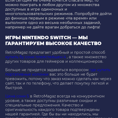
Если сегодня не очень хочется спасать мир, то
можно поиграть в любом другом из множества
доступных в игре одиночных и
многопользовательских режимов. Попробуйте дойти
до финиша первым в режиме «На время» или
выполните одно из весьма необычных заданий,
например не дайте врагам добраться до лифта!
ИГРЫ NINTENDO SWITCH — МЫ
ГАРАНТИРУЕМ ВЫСОКОЕ КАЧЕСТВО
RetroMagaz предлагает удобный и простой способ
купить бу сони плейстейшен 4
, а также множество
других товаров для геймеров и коллекционеров.
Больше не придется задаваться вопросом
где купить
портативные колонки
вас это больше не будет
тревожить, потому что заказ можно сделать как через
сайт, так и по телефону, что делает покупку легкой и
быстрой.
Цена сони 5
в RetroMagaz всегда на конкурентном
уровне, а также доступны различные скидки и
специальные предложения. Качество и
оригинальность каждого товара подтверждены
нашей гарантией. Где бы вы ни находились, мы