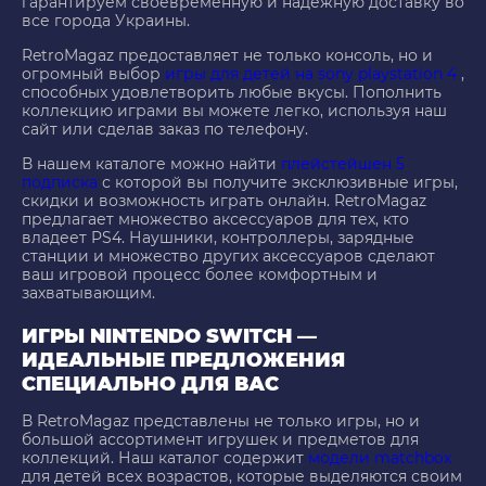
гарантируем своевременную и надежную доставку во
все города Украины.
RetroMagaz предоставляет не только консоль, но и
огромный выбор
игры для детей на sony playstation 4
,
способных удовлетворить любые вкусы. Пополнить
коллекцию играми вы можете легко, используя наш
сайт или сделав заказ по телефону.
В нашем каталоге можно найти
плейстейшен 5
подписка
с которой вы получите эксклюзивные игры,
скидки и возможность играть онлайн. RetroMagaz
предлагает множество аксессуаров для тех, кто
владеет PS4. Наушники, контроллеры, зарядные
станции и множество других аксессуаров сделают
ваш игровой процесс более комфортным и
захватывающим.
ИГРЫ NINTENDO SWITCH —
ИДЕАЛЬНЫЕ ПРЕДЛОЖЕНИЯ
СПЕЦИАЛЬНО ДЛЯ ВАС
В RetroMagaz представлены не только игры, но и
большой ассортимент игрушек и предметов для
коллекций. Наш каталог содержит
модели matchbox
для детей всех возрастов, которые выделяются своим