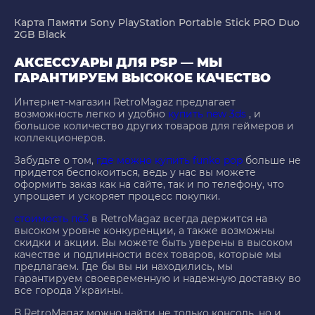
Карта Памяти Sony PlayStation Portable Stick PRO Duo
2GB Black
АКСЕССУАРЫ ДЛЯ PSP — МЫ
ГАРАНТИРУЕМ ВЫСОКОЕ КАЧЕСТВО
Интернет-магазин RetroMagaz предлагает
возможность легко и удобно
купить new 3ds
, и
большое количество других товаров для геймеров и
коллекционеров.
Забудьте о том,
где можно купить funko pop
больше не
придется беспокоиться, ведь у нас вы можете
оформить заказ как на сайте, так и по телефону, что
упрощает и ускоряет процесс покупки.
стоимость пс3
в RetroMagaz всегда держится на
высоком уровне конкуренции, а также возможны
скидки и акции. Вы можете быть уверены в высоком
качестве и подлинности всех товаров, которые мы
предлагаем. Где бы вы ни находились, мы
гарантируем своевременную и надежную доставку во
все города Украины.
В RetroMagaz можно найти не только консоль, но и