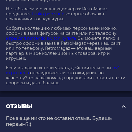
Не забываем и о коллекционерах: RetroMagaz
предлагает
funko pop shop
которые обожают
поклонники поп-культуры.
Собрать коллекцию любимых персонажей можно,
оформив заказ фигурок на сайте или по телефону.
игры для nintendo switch купить
Вы можете легко и
быстро оформив заказ в RetroMagaz через наш сайт
или по телефону. RetroMagaz — это ваш верный
партнер в мире коллекционных товаров, игр и
игрушек.
Если вы давно хотели узнать, действительно ли
ps4
игры цена
оправдывает ли это ожидания по
качеству? то наша команда предоставит ответы на эти
вопросы и даже больше.
ОТЗЫВЫ
Пока еще никто не оставил отзыв. Будешь
первым?:)