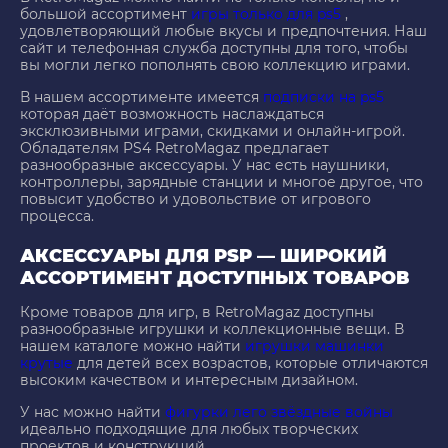
большой ассортимент
игры только для ps5
,
удовлетворяющий любые вкусы и предпочтения. Наш
сайт и телефонная служба доступны для того, чтобы
вы могли легко пополнять свою коллекцию играми.
В нашем ассортименте имеется
подписки на ps5
которая даёт возможность наслаждаться
эксклюзивными играми, скидками и онлайн-игрой.
Обладателям PS4 RetroMagaz предлагает
разнообразные аксессуары. У нас есть наушники,
контроллеры, зарядные станции и многое другое, что
повысит удобство и удовольствие от игрового
процесса.
АКСЕССУАРЫ ДЛЯ PSP — ШИРОКИЙ
АССОРТИМЕНТ ДОСТУПНЫХ ТОВАРОВ
Кроме товаров для игр, в RetroMagaz доступны
разнообразные игрушки и коллекционные вещи. В
нашем каталоге можно найти
игрушки машинки
крутые
для детей всех возрастов, которые отличаются
высоким качеством и интересным дизайном.
У нас можно найти
фигурки лего звёздные войны
идеально подходящие для любых творческих
проектов и конструкций.