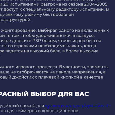
и 20 испытаниями разгрома из сезона 2004–2005
т доступ к специальному редактору испытаний. В
циальному режиму был добавлен
раструктурой.
 жонглирование. Выбирая одного из включенных
ит в том, чтобы удерживать мяч в воздухе,
 игре держите PSP боком, чтобы игрок был на
опок со стрелками необходимо нажать, когда
ра ведется на высокий балл, а более высокие
.
чного игрового процесса. В частности, элементы
больше не отображаются на панель направления, а
овый джойстик с плечевой кнопкой в ​​качестве
КРАСНЫЙ ВЫБОР ДЛЯ ВАС
 удобный способ для
купить игры для playstation 4
ктов для геймеров и коллекционеров.