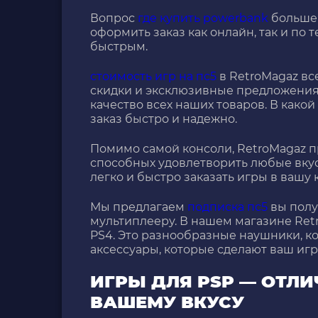
Вопрос
где купить powerbank
больше 
оформить заказ как онлайн, так и по 
быстрым.
стоимость игр на пс5
в RetroMagaz вс
скидки и эксклюзивные предложения
качество всех наших товаров. В како
заказ быстро и надежно.
Помимо самой консоли, RetroMagaz 
способных удовлетворить любые вкус
легко и быстро заказать игры в вашу
Мы предлагаем
подписка пс5
вы полу
мультиплееру. В нашем магазине Ret
PS4. Это разнообразные наушники, к
аксессуары, которые сделают ваш иг
ИГРЫ ДЛЯ PSP — ОТЛ
ВАШЕМУ ВКУСУ