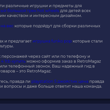
йти различные игрушки и предметы для
ый большой трек hot wheels
для детей всех
ким качеством и интересным дизайном.
 на вес
которые подойдут для сборки различных
ах и предлагает
игрушка funko pop
которые стали
ьтуры.
персонажей через сайт или по телефону и
 4 1tb купить
можно оформив заказ в RetroMagaz
 или телефонный звонок. Ваш надежный гид в
оваров – это RetroMagaz.
есь, правда ли
playstation 5 джойстик цена
правда
эти вопросы и даже больше ответит наша команда.