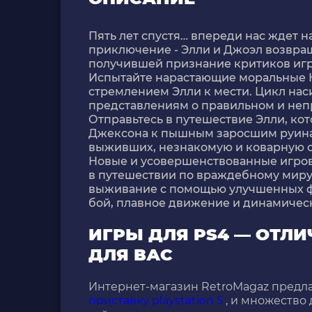
Пять лет спустя… впереди нас ждет 
приключение - Элли и Джоэл возвра
получившей признание критиков игр
Испытайте нарастающие моральные 
стремлением Элли к мести. Цикл нас
представлениям о правильном и непр
Отправьтесь в путешествие Элли, кот
Джексона к пышным заросшим руинам
выживших, незнакомую и коварную 
Новые и усовершенствованные игровы
в путешествии по враждебному миру.
выживание с помощью улучшенных ф
бой, плавное движение и динамическ
ИГРЫ ДЛЯ PS4 — ОТЛ
ДЛЯ ВАС
Интернет-магазин RetroMagaz предла
приставку playstation 5
, и множество