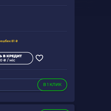
ешбек 81 ₴
Ь В КРЕДИТ
0 ₴ / міс
В 1 КЛИК