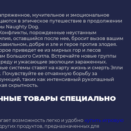
напряженное, мучительное и эмоциональное
щаются в эпическое путешествие в продолжении
ы Naughty Dog.
Конфликты, порожденные неустанным
илия, оставшийся после нее, бросит вызов вашим
авильном, добре и зле и герое против злодея.
орое приведет ее из мирных гор и лесов
 Большого Сиэтла. Встречайте новые группы
среду и ужасающие эволюции зараженных.
е системы ставят на карту жизнь и смерть Элли
 Почувствуйте ее отчаянную борьбу за
ункций, таких как интенсивный рукопашный
ая скрытность.
ИЧНЫЕ ТОВАРЫ СПЕЦИАЛЬНО
гает возможность легко и удобно
купить игровую
 других продуктов, предназначенных для