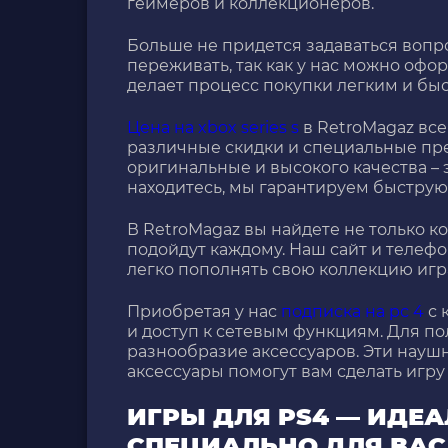
геймеров и коллекционеров.
Больше не придется задаваться воп
переживать, так как у нас можно оформ
делает процесс покупки легким и бы
Цена на xbox series s
в RetroMagaz все
различные скидки и специальные пре
оригинальные и высокого качества – э
находитесь, мы гарантируем быструю
В RetroMagaz вы найдете не только к
подойдут каждому. Наш сайт и телефо
легко пополнять свою коллекцию игр
Приобретая у нас
подписка на рс 4
с 
и доступ к сетевым функциям. Для п
разнообразие аксессуаров. Эти науш
аксессуары помогут вам сделать игру
ИГРЫ ДЛЯ PS4 — ИДЕ
СПЕЦИАЛЬНО ДЛЯ ВАС