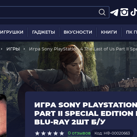
ИГРУШКИ
ГАДЖЕТЫ
ВКУСНОСТИ
КНИГИ
ПК 
ИГРЫ
Игра Sony PlayStation 4 The Last of Us Part II S
ray 2шт Б/У
ИГРА SONY PLAYSTATION 
PART II SPECIAL EDITIO
BLU-RAY 2ШТ Б/У
0 отзывов
Код: НФ-00020663