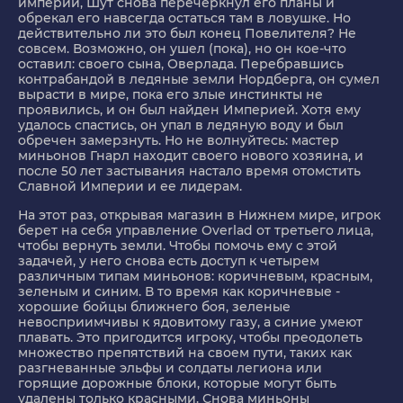
империи, Шут снова перечеркнул его планы и
обрекал его навсегда остаться там в ловушке. Но
действительно ли это был конец Повелителя? Не
совсем. Возможно, он ушел (пока), но он кое-что
оставил: своего сына, Оверлада. Перебравшись
контрабандой в ледяные земли Нордберга, он сумел
вырасти в мире, пока его злые инстинкты не
проявились, и он был найден Империей. Хотя ему
удалось спастись, он упал в ледяную воду и был
обречен замерзнуть. Но не волнуйтесь: мастер
миньонов Гнарл находит своего нового хозяина, и
после 50 лет застывания настало время отомстить
Славной Империи и ее лидерам.
На этот раз, открывая магазин в Нижнем мире, игрок
берет на себя управление Overlad от третьего лица,
чтобы вернуть земли. Чтобы помочь ему с этой
задачей, у него снова есть доступ к четырем
различным типам миньонов: коричневым, красным,
зеленым и синим. В то время как коричневые -
хорошие бойцы ближнего боя, зеленые
невосприимчивы к ядовитому газу, а синие умеют
плавать. Это пригодится игроку, чтобы преодолеть
множество препятствий на своем пути, таких как
разгневанные эльфы и солдаты легиона или
горящие дорожные блоки, которые могут быть
удалены только красными. Снова миньоны