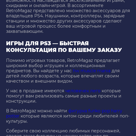
возможность наслаждаться эксклюзивными играми,
скидками и онлайн-игрой. В ассортименте
RetroMagaz представлено множество аксессуаров для
владельцев PS4. Наушники, контроллеры, зарядные
станции и множество других аксессуаров сделают
ваш игровой процесс более комфортным и
захватывающим.
ИГРЫ ДЛЯ PS3 — БЫСТРАЯ
КОНСУЛЬТАЦИЯ ПО ВАШЕМУ ЗАКАЗУ
Помимо игровых товаров, RetroMagaz предлагает
широкий выбор игрушек и коллекционных
предметов. Вы найдете у нас
hw muscle mania
для
детей любого возраста, которые впечатлят своим
качеством и внешним видом.
У нас в продаже имеются
человечек лего
которые
помогут вам реализовать самые разные проекты и
конструкции.
В RetroMagaz можно найти
фигурка funko pop harry
potter
которые являются хитом среди любителей поп-
культуры.
Соберите свою коллекцию любимых персонажей,