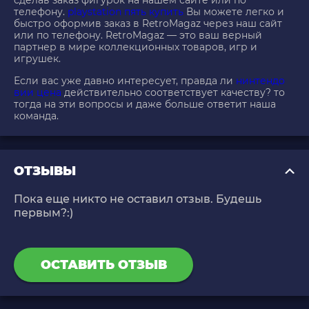
сделав заказ фигурок на нашем сайте или по
телефону.
playstation пять купить
Вы можете легко и
быстро оформив заказ в RetroMagaz через наш сайт
или по телефону. RetroMagaz — это ваш верный
партнер в мире коллекционных товаров, игр и
игрушек.
Если вас уже давно интересует, правда ли
нинтендо
вии цена
действительно соответствует качеству? то
тогда на эти вопросы и даже больше ответит наша
команда.
ОТЗЫВЫ
Пока еще никто не оставил отзыв. Будешь
первым?:)
ОСТАВИТЬ ОТЗЫВ