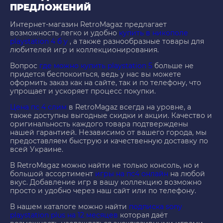
ПРЕДЛОЖЕНИЙ
Интернет-магазин RetroMagaz предлагает
возможность легко и удобно
купить в никополе
playstation 4 б у
, а также разнообразные товары для
любителей игр и коллекционирования.
Вопрос
где можно купить playstation 5
больше не
придется беспокоиться, ведь у нас вы можете
оформить заказ как на сайте, так и по телефону, что
упрощает и ускоряет процесс покупки.
Цена пс 4 слим
в RetroMagaz всегда на уровне, а
также доступны выгодные скидки и акции. Качество и
оригинальность каждого товара подтверждены
нашей гарантией. Независимо от вашего города, мы
предоставляем быструю и качественную доставку по
всей Украине.
В RetroMagaz можно найти не только консоль, но и
большой ассортимент
игры на пс4 онлайн
на любой
вкус. Добавление игр в вашу коллекцию возможно
просто и удобно через наш сайт или по телефону.
В нашем каталоге можно найти
подписка sony
playstation plus на 12 месяцев
которая даёт