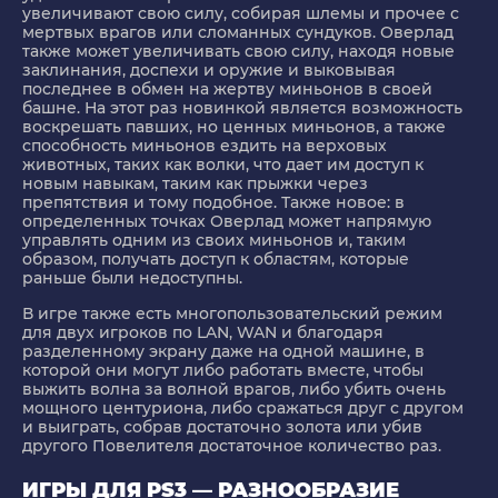
увеличивают свою силу, собирая шлемы и прочее с
мертвых врагов или сломанных сундуков. Оверлад
также может увеличивать свою силу, находя новые
заклинания, доспехи и оружие и выковывая
последнее в обмен на жертву миньонов в своей
башне. На этот раз новинкой является возможность
воскрешать павших, но ценных миньонов, а также
способность миньонов ездить на верховых
животных, таких как волки, что дает им доступ к
новым навыкам, таким как прыжки через
препятствия и тому подобное. Также новое: в
определенных точках Оверлад может напрямую
управлять одним из своих миньонов и, таким
образом, получать доступ к областям, которые
раньше были недоступны.
В игре также есть многопользовательский режим
для двух игроков по LAN, WAN и благодаря
разделенному экрану даже на одной машине, в
которой они могут либо работать вместе, чтобы
выжить волна за волной врагов, либо убить очень
мощного центуриона, либо сражаться друг с другом
и выиграть, собрав достаточно золота или убив
другого Повелителя достаточное количество раз.
ИГРЫ ДЛЯ PS3 — РАЗНООБРАЗИЕ