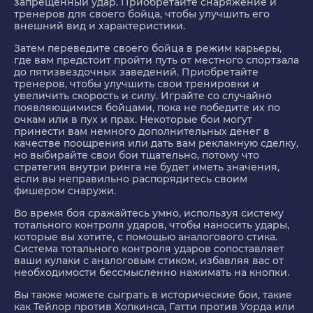
запрещенный удар. Приобретайте снаряжение и
тренеров для своего бойца, чтобы улучшить его
внешний вид и характеристики.
Затем переведите своего бойца в режим карьеры,
где вам предстоит пройти путь от местного спортзала
до пятизвездочных заведений. Приобретайте
тренеров, чтобы улучшить свои тренировки и
увеличить скорость и силу. Играйте со случайно
появляющимися бойцами, пока не победите их по
очкам или в пух и прах. Некоторые бои могут
принести вам немного дополнительных денег в
качестве поощрения или дать вам рекламную сделку,
но выбирайте свои бои тщательно, потому что
стратегия внутри ринга не будет иметь значения,
если вы неправильно распорядитесь своим
фишером снаружи.
Во время боя сражайтесь умно, используя систему
тотального контроля ударов, чтобы наносить удары,
которые вы хотите, с помощью аналогового стика.
Система тотального контроля ударов сопоставляет
ваши кулаки с аналоговым стиком, избавляя вас от
необходимости бессмысленно нажимать на кнопки.
Вы также можете сыграть в исторические бои, такие
как Тейлор против Хопкинса, Гатти против Уорда или