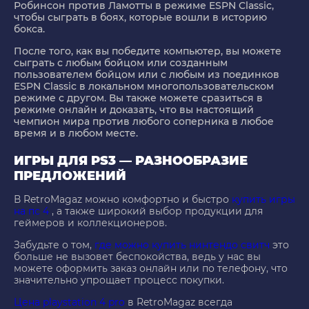
Робинсон против Ламотты в режиме ESPN Classic,
чтобы сыграть в боях, которые вошли в историю
бокса.
После того, как вы победите компьютер, вы можете
сыграть с любым бойцом или созданным
пользователем бойцом или с любым из поединков
ESPN Classic в локальном многопользовательском
режиме с другом. Вы также можете сразиться в
режиме онлайн и доказать, что вы настоящий
чемпион мира против любого соперника в любое
время и в любом месте.
ИГРЫ ДЛЯ PS3 — РАЗНООБРАЗИЕ
ПРЕДЛОЖЕНИЙ
В RetroMagaz можно комфортно и быстро
купить игры
на пс 4
, а также широкий выбор продукции для
геймеров и коллекционеров.
Забудьте о том,
где можно купить нинтендо свитч
это
больше не вызовет беспокойства, ведь у нас вы
можете оформить заказ онлайн или по телефону, что
значительно упрощает процесс покупки.
Цена playstation 4 pro
в RetroMagaz всегда