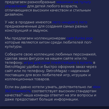
предлагаем разнообразные
машинки на пульту
управления
для детей любого возраста,
отличающиеся высоким качеством и стильным
дизайном.
У нас в продаже имеются
лего ниндзяго лего
предназначенные для создания самых разных
конструкций и задумок.
Мы предлагаем коллекционерам
сайт funko pop
которые являются хитом среди любителей поп-
культуры.
Соберите свою коллекцию любимых персонажей,
сделав заказ фигурок на нашем сайте или по
телефону.
игры для сони плейстейшен 4 купить
в
RetroMagaz удобно и быстро оформив заказ через
сайт или по телефону. RetroMagaz – надежный
поставщик для всех любителей игр, игрушек и
коллекционных товаров.
Если вы давно хотели узнать, действительно ли
xbox
360 стоимость
соответствует высоким стандартам
качества? наша команда ответит на эти вопросы и
даже предоставит больше информации.