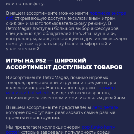
или по телефону.
В нашем ассортименте можно найти
подписка экстра
пс5
открывающую доступ к эксклюзивным играм,
скидкам и многопользовательскому режиму. В
RetroMagaz доступен большой выбор аксессуаров
специально для обладателей PS4. Эти наушники,
контроллеры, зарядные станции и другие аксессуары
помогут вам сделать игру более комфортной и
увлекательной.
ИГРЫ НА PS2 — ШИРОКИЙ
АССОРТИМЕНТ ДОСТУПНЫХ ТОВАРОВ
В ассортименте RetroMagaz, помимо игровых
товаров, представлены игрушки и предметы для
коллекционеров. Наш каталог содержит
размер
машинки hot wheels
для детей всех возрастов,
отличающиеся качеством и оригинальным дизайном.
В нашем ассортименте представлены
лего деталь
которые помогут вам реализовать самые разные
проекты и конструкции.
Мы предлагаем коллекционерам
pop funko harry
potter
которые завоевали популярность среди