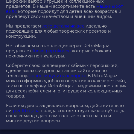
широкий выбор игрушек и коллекционных
предметов. В нашем ассортименте есть
машины хот
вилс
которые подойдут для детей всех возрастов и
привлекут своим качеством и внешним видом.
Мы предлагаем
лего детали на вес
идеально
подходящие для любых творческих проектов и
конструкций.
Не забываем и о коллекционерах: RetroMagaz
предлагает
funko pop ukraine
которые обожают
поклонники поп-культуры.
Соберите свою коллекцию любимых персонажей,
сделав заказ фигурок на нашем сайте или по
телефону.
колонки купить недорого
В RetroMagaz
можно оформив удобно и оперативно как через сайт,
так и по телефону. RetroMagaz – надежный поставщик
для всех любителей игр, игрушек и коллекционных
товаров.
Если вы давно задавались вопросом, действительно
ли
ps4 1tb цена
правда соответствует качеству? тогда
наша команда даст вам полные ответы на эти и
многие другие вопросы.