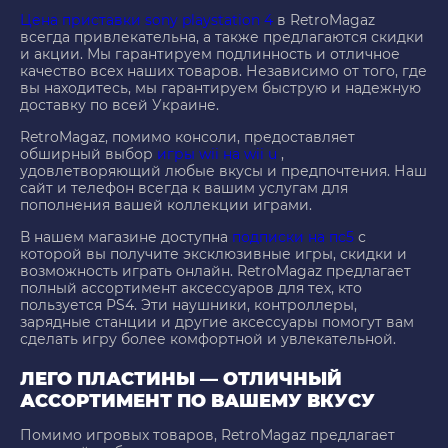
Цена приставки sony playstation 4
в RetroMagaz
всегда привлекательна, а также предлагаются скидки
и акции. Мы гарантируем подлинность и отличное
качество всех наших товаров. Независимо от того, где
вы находитесь, мы гарантируем быструю и надежную
доставку по всей Украине.
RetroMagaz, помимо консоли, предоставляет
обширный выбор
игры wii на wii u
,
удовлетворяющий любые вкусы и предпочтения. Наш
сайт и телефон всегда к вашим услугам для
пополнения вашей коллекции играми.
В нашем магазине доступна
подписки на пс5
с
которой вы получите эксклюзивные игры, скидки и
возможность играть онлайн. RetroMagaz предлагает
полный ассортимент аксессуаров для тех, кто
пользуется PS4. Эти наушники, контроллеры,
зарядные станции и другие аксессуары помогут вам
сделать игру более комфортной и увлекательной.
ЛЕГО ПЛАСТИНЫ — ОТЛИЧНЫЙ
АССОРТИМЕНТ ПО ВАШЕМУ ВКУСУ
Помимо игровых товаров, RetroMagaz предлагает