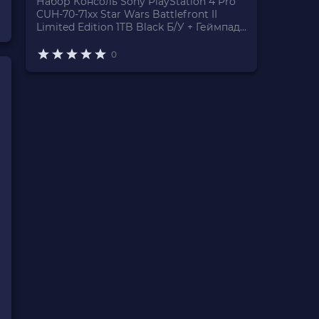
Набор Консоль Sony PlayStation 4 Pro
CUH-70-71xx Star Wars Battlefront II
Limited Edition 1TB Black Б/У + Геймпад
Беспроводной DualShock 4 Star Wars
Battlefront II Version 2
0