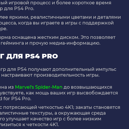
ный игровой процесс и более короткое время
 для PS4 Pro.
лее яркими, реалистичными цветами и деталями
оцесса, когда вы играете в игры с поддержкой
ре.
орма оснащена жестким диском. Это позволяет
я гейминга и прочую медиа-информацию.
 ДЛЯ PS4 PRO
игр для PS4 получают дополнительный импульс
о настраивают производительность игры.
ена из
Marvel's Spider-Man
до возвышающихся
увствуете, как мощь ваших игр высвобождается
 for PS4 Pro.
с потрясающей четкостью 4K1; закаты становятся
алистичные текстуры, а окружающая среда
ro улучшает качество игр с более низким
изиться к четкости 4K1.