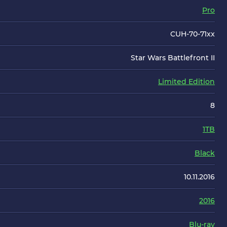
Pro
CUH-70-71xx
Star Wars Battlefront II
Limited Edition
8
1TB
Black
10.11.2016
2016
Blu-ray