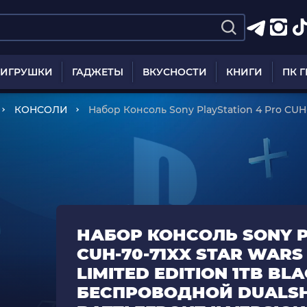
ИГРУШКИ
ГАДЖЕТЫ
ВКУСНОСТИ
КНИГИ
ПК 
КОНСОЛИ
Набор Консоль Sony PlayStation 4 Pro CUH-7
Limited Edition 1TB Black Б/У + Геймпад Беспроводной DualShock 4 Star
Wars Battlefront II Version 2
НАБОР КОНСОЛЬ SONY P
CUH-70-71XX STAR WARS 
LIMITED EDITION 1TB BL
БЕСПРОВОДНОЙ DUALSH