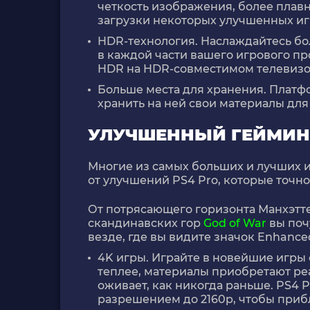
четкость изображения, более плав
загрузки некоторых улучшенных игр
HDR-технология. Наслаждайтесь бо
в каждой части вашего игрового пр
HDR на HDR-совместимом телевизо
Больше места для хранения. Платф
хранить на ней свои материалы дл
УЛУЧШЕННЫЙ ГЕЙМИНГ
Многие из самых больших и лучших 
от улучшений PS4 Pro, которые точн
От потрясающего горизонта Манхэтт
скандинавских гор
God of War
вы поч
везде, где вы видите значок Enhanced
4K игры. Играйте в новейшие игры 
теплее, материалы приобретают ре
оживает, как никогда раньше. PS4 P
разрешением до 2160p, чтобы прибл