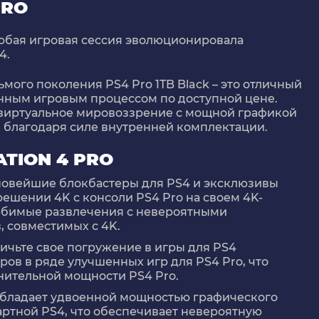
PRO
 любая игровая сессия эволюционировала
4.
мого поколения PS4 Pro 1TB Black – это отличный
нным игровым процессом по доступной цене.
 виртуальное мировоззрение с мощной графикой
 благодаря силе внутренней комплектации.
TION 4 PRO
 новейшие блокбастеры для PS4 и эксклюзивы
решении 4K с консоли PS4 Pro на своем 4K-
любимые развлечения с невероятными
, совместимых с 4K.
личьте свое погружение в игры для PS4
ов в ряде улучшенных игр для PS4 Pro, что
нительной мощности PS4 Pro.
обладает удвоенной мощностью графического
артной PS4, что обеспечивает невероятную