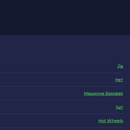
Да
Нет
Машинка Базовая
1шт
Hot Wheels