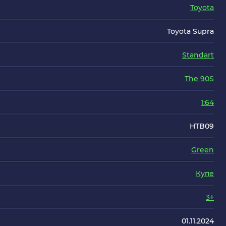
Toyota
Toyota Supra
Standart
The `90S
1:64
HTB09
Green
Купе
3+
01.11.2024