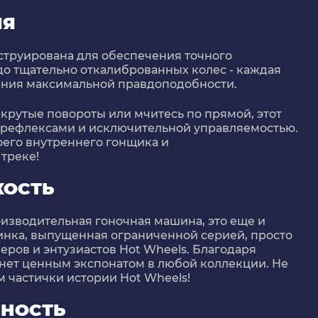
ИЯ
струирована для обеспечения точного
до тщательно откалиброванных колес - каждая
чения максимальной правдоподобности.
 крутые повороты или мчитесь по прямой, этот
 рефлексами и исключительной управляемостью.
оего внутреннего гонщика и
треке!
КОСТЬ
оизводительная гоночная машина, это еще и
нка, выпущенная ограниченной серией, просто
ров и энтузиастов Hot Wheels. Благодаря
анет ценным экспонатом в любой коллекции. Не
м частички истории Hot Wheels!
ЧНОСТЬ