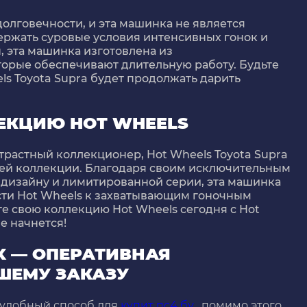
 долговечности, и эта машинка не является
ержать суровые условия интенсивных гонок и
, эта машинка изготовлена из
торые обеспечивают длительную работу. Будьте
ls Toyota Supra будет продолжать дарить
ЕКЦИЮ HOT WHEELS
трастный коллекционер, Hot Wheels Toyota Supra
шей коллекции. Благодаря своим исключительным
 дизайну и лимитированной серии, эта машинка
сти Hot Wheels к захватывающим гоночным
е свою коллекцию Hot Wheels сегодня с Hot
е начнется!
X — ОПЕРАТИВНАЯ
ШЕМУ ЗАКАЗУ
 удобный способ для
купит пс4 бу
, помимо этого,