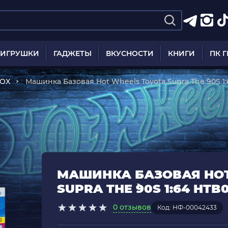
ИГРУШКИ
ГАДЖЕТЫ
ВКУСНОСТИ
КНИГИ
ПК 
BOX
Машинка Базовая Hot Wheels Toyota Supra The `90S 1
МАШИНКА БАЗОВАЯ HOT
SUPRA THE `90S 1:64 HTB
0 отзывов
Код: НФ-00042433