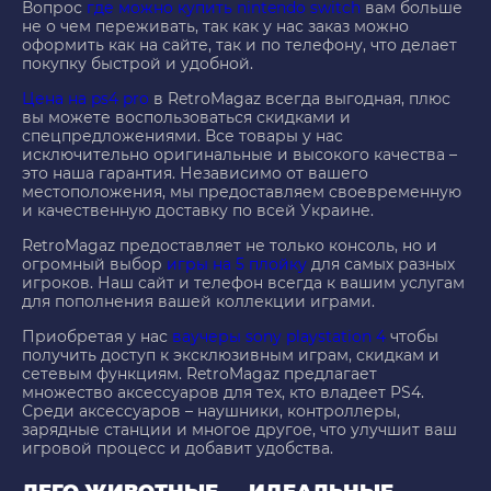
Вопрос
где можно купить nintendo switch
вам больше
не о чем переживать, так как у нас заказ можно
оформить как на сайте, так и по телефону, что делает
покупку быстрой и удобной.
Цена на ps4 pro
в RetroMagaz всегда выгодная, плюс
вы можете воспользоваться скидками и
спецпредложениями. Все товары у нас
исключительно оригинальные и высокого качества –
это наша гарантия. Независимо от вашего
местоположения, мы предоставляем своевременную
и качественную доставку по всей Украине.
RetroMagaz предоставляет не только консоль, но и
огромный выбор
игры на 5 плойку
для самых разных
игроков. Наш сайт и телефон всегда к вашим услугам
для пополнения вашей коллекции играми.
Приобретая у нас
ваучеры sony playstation 4
чтобы
получить доступ к эксклюзивным играм, скидкам и
сетевым функциям. RetroMagaz предлагает
множество аксессуаров для тех, кто владеет PS4.
Среди аксессуаров – наушники, контроллеры,
зарядные станции и многое другое, что улучшит ваш
игровой процесс и добавит удобства.