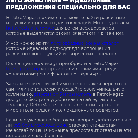
ЛЕГО ЖИВОТНЫЕ — ИДЕАЛЬНЫЕ
ПРЕДЛОЖЕНИЯ СПЕЦИАЛЬНО ДЛЯ ВАС
В RetroMagaz, помимо игр, можно найти различные
игрушки и предметы для коллекций. Мы предлагаем
hot wheels alfa romeo
для детей всех возрастов,
которые выделяются своим качеством и дизайном.
У нас можно найти
лего звёздные войны каталог
которые идеально подходят для воплощения
различных конструкций и творческих проектов.
Коллекционеры могут приобрести в RetroMagaz
funko pop shop
которые стали любимыми среди
коллекционеров и фанатов поп-культуры.
Закажите фигурки любимых персонажей через наш
сайт или по телефону и создайте свою уникальную
коллекцию.
playstation 5 игры купить
в RetroMagaz
доступно быстро и удобно как на сайте, так и по
телефону. RetroMagaz – ваш надежный партнер в
мире игр, игрушек и коллекционных предметов.
Если вас уже давно беспокоит вопрос, действительно
ли
ps5 без дисковода цена
отвечает стандартам
качества? то наша команда предоставит ответы на эти
вопросы и даже больше.