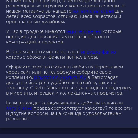
Кроме товаров для игр, в RetroMagaz доступны
разнообразные игрушки и коллекционные вещи. В
нашем магазине вы найдете
хот вилс автотрек
для
детей всех возрастов, отличающиеся качеством и
оригинальным дизайном.
У нас в продаже имеются
lego человечек
которые
подходят для создания самых разнообразных
конструкций и проектов.
В нашем ассортименте есть все
игрушка фанко
которые обожают фанаты поп-культуры.
Оформите заказ на фигурки любимых персонажей
через сайт или по телефону и соберите свою
коллекцию.
playstation 2 купить б у
в RetroMagaz
доступно быстро и удобно как на сайте, так и по
телефону. С RetroMagaz вы всегда найдете поддержку
в мире игр, игрушек и коллекционных предметов.
Если вы когда-то задумывались, действительно ли
sony 3 цена
правда соответствует качеству? то все эти
и другие вопросы наша команда с удовольствием
разъяснит.