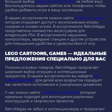
большой выбор
игры на икс бокс 360
на любой вкус.
Воспользуйтесь нашим сайтом или телефоном, чтобы
удобно добавить игры в вашу коллекцию.
В нашем ассортименте можно найти
подписка на ps5
которая открывает доступ к эксклюзивным играм,
скидкам и онлайн-играм. В ассортименте RetroMagaz
представлено множество аксессуаров для
владельцев PS4. В ассортименте наушники,
контроллеры, зарядные станции и другие устройства
для повышения удобства и удовольствия от игр.
LEGO CARTOONS, GAMES — ИДЕАЛЬНЫЕ
ПРЕДЛОЖЕНИЯ СПЕЦИАЛЬНО ДЛЯ ВАС
Помимо игровых товаров, RetroMagaz предлагает
широкий выбор игрушек и коллекционных
предметов. В нашем ассортименте вы найдете
hot
wheels new 2022
для детей всех возрастов порадуют
вас качеством исполнения и уникальным дизайном.
У нас можно найти
ниндзяго человечки
которые
идеально подходят для воплощения различных
конструкций и творческих проектов.
RetroMagaz не забыл о коллекционерах и предлагает