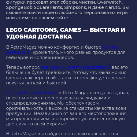
фигурки проходят этап сборки, чистки. Overwatch,
SpongeBob SquarePants, Simpsons, и даже Naruto. Вы
сможете найти своего любимого персонажа из игры
или анимэ на нашем сайте.
LEGO CARTOONS, GAMES — БЫСТРАЯ И
УДОБНАЯ ДОСТАВКА
В RetroMagaz можно комфортно и быстро
купить
дуалшок 3
, кроме того, много разных продуктов для
геймеров и коллекционеров.
Теперь вопрос
где можно купить playstation 5
вас это
больше не будет тревожить, потому что заказ можно
сделать как через сайт, так и по телефону, что делает
покупку легкой и быстрой.
Цена ps5 digital edition
в RetroMagaz всегда выгодная,
плюс вы можете воспользоваться скидками и
спецпредложениями. Мы обеспечиваем
оригинальность и высокие стандарты качества всей
продукции. Независимо от вашего местоположения,
мы предоставляем своевременную и качественную
доставку по всей Украине.
В RetroMagaz вы найдете не только консоль, но и