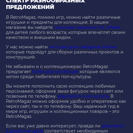
СПЕКТР РАЗНООБРАЗНЫХ
ПРЕДЛОЖЕНИЙ
В RetroMagaz, помимо игр, можно найти различные
игрушки и предметы для коллекций. В нашем
магазине вы найдете
гоночные машинки hot wheels
для детей любого возраста, которые впечатлят своим
качеством и внешним видом.
У нас можно найти
лего фигурки звёздные войны
которые подойдут для сборки различных проектов и
конструкций.
Не забываем и о коллекционерах: RetroMagaz
предлагает
funko pop коллекция
которые являются
хитом среди любителей поп-культуры.
Вы можете пополнить свою коллекцию любимых
персонажей, оформив заказ фигурок через сайт или
позвонив по телефону.
playstation 4 pro купить
В
RetroMagaz можно оформив удобно и оперативно как
через сайт, так и по телефону. Ваш надежный гид в
мире игр, игрушек и коллекционных товаров – это
RetroMagaz.
Если вас уже давно интересует, правда ли
playstation
5 джойстик цена
соответствует необходимым