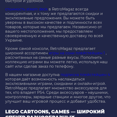
быстрой и удобной.
стоимость steam deck
в RetroMagaz всегда
конкурентная, и к тому же предлагаются скидки и
эксклюзивные предложения. Вы можете быть
уверены в высоком качестве и подлинности всех
товаров, которые мы предлагаем. Независимо от
вашего местоположения, мы предоставляем
своевременную и качественную доставку по всей
Украине.
Кроме самой консоли, RetroMagaz предлагает
широкий ассортимен
игры на сони плейстейшен 1
,
рассчитанных на самые разные вкусы. Пополнить
коллекцию играми вы можете легко, используя наш
сайт или сделав заказ по телефону.
В нашем магазине доступна
подписка плейстейшен 4
которая даёт возможность наслаждаться
эксклюзивными играми, скидками и онлайн-игрой.
RetroMagaz предлагает множество аксессуаров для
тех, кто владеет PS4. Среди аксессуаров – наушники,
контроллеры, зарядные станции и многое другое, что
улучшит ваш игровой процесс и добавит удобства.
LEGO CARTOONS, GAMES — ШИРОКИЙ