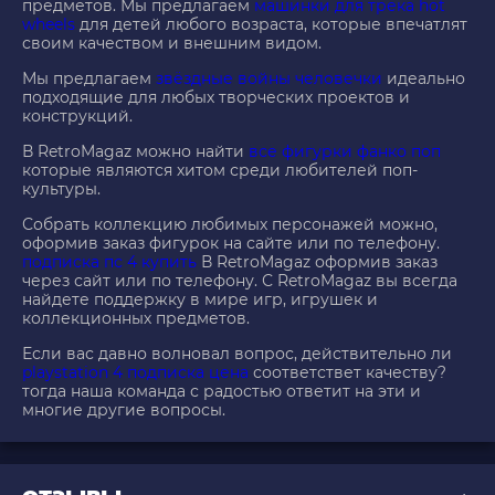
предметов. Мы предлагаем
машинки для трека hot
wheels
для детей любого возраста, которые впечатлят
своим качеством и внешним видом.
Мы предлагаем
звёздные войны человечки
идеально
подходящие для любых творческих проектов и
конструкций.
В RetroMagaz можно найти
все фигурки фанко поп
которые являются хитом среди любителей поп-
культуры.
Собрать коллекцию любимых персонажей можно,
оформив заказ фигурок на сайте или по телефону.
подписка пс 4 купить
В RetroMagaz оформив заказ
через сайт или по телефону. С RetroMagaz вы всегда
найдете поддержку в мире игр, игрушек и
коллекционных предметов.
Если вас давно волновал вопрос, действительно ли
playstation 4 подписка цена
соответствет качеству?
тогда наша команда с радостью ответит на эти и
многие другие вопросы.