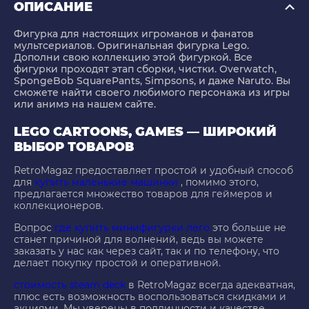
ОПИСАНИЕ
Фигурка для настоящих игроманов и фанатов
мультсериалов. Оригинальная фигурка Lego.
Дополни свою коллекцию этой фигуркой. Все
фигурки проходят этап сборки, чистки. Overwatch,
SpongeBob SquarePants, Simpsons, и даже Naruto. Вы
сможете найти своего любимого персонажа из игры
или анимэ на нашем сайте.
LEGO CARTOONS, GAMES — ШИРОКИЙ
ВЫБОР ТОВАРОВ
RetroMagaz предоставляет простой и удобный способ
для
купить маленькие машинки
, помимо этого,
предлагается множество товаров для геймеров и
коллекционеров.
Вопрос
где купить минифигурки лего
это больше не
станет причиной для волнений, ведь вы можете
заказать у нас как через сайт, так и по телефону, что
делает покупку простой и оперативной.
стоимость steam deck
в RetroMagaz всегда адекватная,
плюс есть возможность воспользоваться скидками и
акциями. Мы уверены в подлинности и качестве