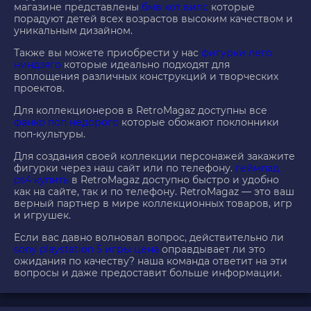
магазине представлены
бмв хот вилс
которые
порадуют детей всех возрастов высоким качеством и
уникальным дизайном.
Также вы можете приобрести у нас
фигурки лего
ниндзяго
которые идеально подходят для
воплощения различных конструкций и творческих
проектов.
Для коллекционеров в RetroMagaz доступны все
фанко поп недорого
которые обожают поклонники
поп-культуры.
Для создания своей коллекции персонажей закажите
фигурки через наш сайт или по телефону.
геймпад
ps4 купить
в RetroMagaz доступно быстро и удобно
как на сайте, так и по телефону. RetroMagaz — это ваш
верный партнер в мире коллекционных товаров, игр
и игрушек.
Если вас давно волновал вопрос, действительно ли
sony playstation 5 игры цена
оправдывает ли это
ожидания по качеству? наша команда ответит на эти
вопросы и даже предоставит больше информации.