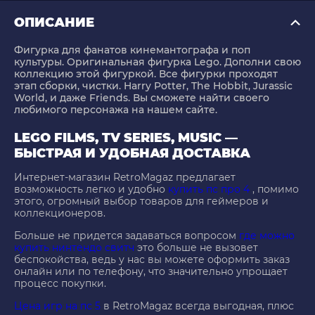
ОПИСАНИЕ
Фигурка для фанатов кинемантографа и поп
культуры. Оригинальная фигурка Lego. Дополни свою
коллекцию этой фигуркой. Все фигурки проходят
этап сборки, чистки. Harry Potter, The Hobbit, Jurassic
World, и даже Friends. Вы сможете найти своего
любимого персонажа на нашем сайте.
LEGO FILMS, TV SERIES, MUSIC —
БЫСТРАЯ И УДОБНАЯ ДОСТАВКА
Интернет-магазин RetroMagaz предлагает
возможность легко и удобно
купить пс про 4
, помимо
этого, огромный выбор товаров для геймеров и
коллекционеров.
Больше не придется задаваться вопросом
где можно
купить нинтендо свитч
это больше не вызовет
беспокойства, ведь у нас вы можете оформить заказ
онлайн или по телефону, что значительно упрощает
процесс покупки.
Цена игр на пс 5
в RetroMagaz всегда выгодная, плюс