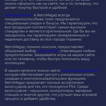
можно оформить как на сайте, так и по телефону, что
делает покупку быстрой и удобной.
Цена дуалшок 4
в RetroMagaz всегда
конкурентоспособная, плюс предлагаются
специальные скидки и бонусы. Мы гарантируем, что
вся продукция соответствует самым высоким
стандартам и является оригинальной. Где бы вы ни
находились, мы гарантируем своевременную и
надежную доставку во все города Украины.
RetroMagaz, помимо консоли, предоставляет
обширный выбор
игры на гба
, отвечающих любым
предпочтениям. Заказывайте игры на нашем сайте
или по телефону, чтобы быстро пополнить вашу
коллекцию.
В нашем каталоге можно найти
подписка playstation 4
которая обеспечивает доступ к уникальным играм,
скидкам и многопользовательским функциям.
RetroMagaz предлагает полный ассортимент
аксессуаров для тех, кто пользуется PS4. Среди
аксессуаров – наушники, контроллеры, зарядные
станции и многое другое, что улучшит ваш игровой
процесс и добавит удобства.