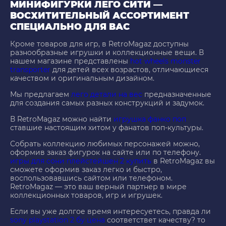
МИНИФИГУРКИ ЛЕГО СИТИ —
ВОСХИТИТЕЛЬНЫЙ АССОРТИМЕНТ
СПЕЦИАЛЬНО ДЛЯ ВАС
Кроме товаров для игр, в RetroMagaz доступны
разнообразные игрушки и коллекционные вещи. В
нашем магазине представлены
hot wheels monster
transporter
для детей всех возрастов, отличающиеся
качеством и оригинальным дизайном.
Мы предлагаем
лего детали на вес
предназначенные
для создания самых разных конструкций и задумок.
В RetroMagaz можно найти
игрушка фанко поп
ставшие настоящим хитом у фанатов поп-культуры.
Собрать коллекцию любимых персонажей можно,
оформив заказ фигурок на сайте или по телефону.
игры для сони плейстейшен 2 купить
в RetroMagaz вы
сможете оформив заказ легко и быстро,
воспользовавшись сайтом или телефоном.
RetroMagaz — это ваш верный партнер в мире
коллекционных товаров, игр и игрушек.
Если вы уже долгое время интересуетесь, правда ли
sony playstation 2 бу цена
соответствет качеству? то