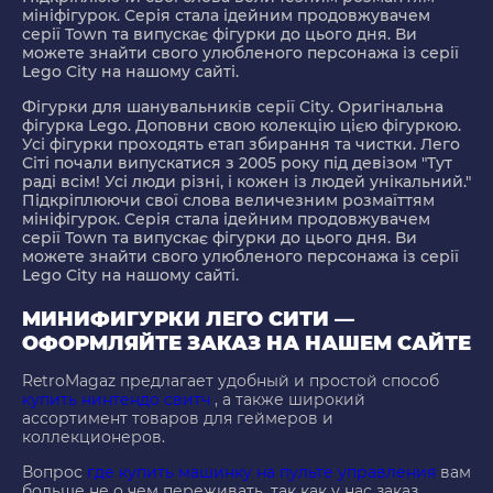
мініфігурок. Серія стала ідейним продовжувачем
серії Town та випускає фігурки до цього дня. Ви
можете знайти свого улюбленого персонажа із серії
Lego City на нашому сайті.
Фігурки для шанувальників серії City. Оригінальна
фігурка Lego. Доповни свою колекцію цією фігуркою.
Усі фігурки проходять етап збирання та чистки. Лего
Сіті почали випускатися з 2005 року під девізом "Тут
раді всім! Усі люди різні, і кожен із людей унікальний."
Підкріплюючи свої слова величезним розмаїттям
мініфігурок. Серія стала ідейним продовжувачем
серії Town та випускає фігурки до цього дня. Ви
можете знайти свого улюбленого персонажа із серії
Lego City на нашому сайті.
МИНИФИГУРКИ ЛЕГО СИТИ —
ОФОРМЛЯЙТЕ ЗАКАЗ НА НАШЕМ САЙТЕ
RetroMagaz предлагает удобный и простой способ
купить нинтендо свитч
, а также широкий
ассортимент товаров для геймеров и
коллекционеров.
Вопрос
где купить машинку на пульте управления
вам
больше не о чем переживать, так как у нас заказ