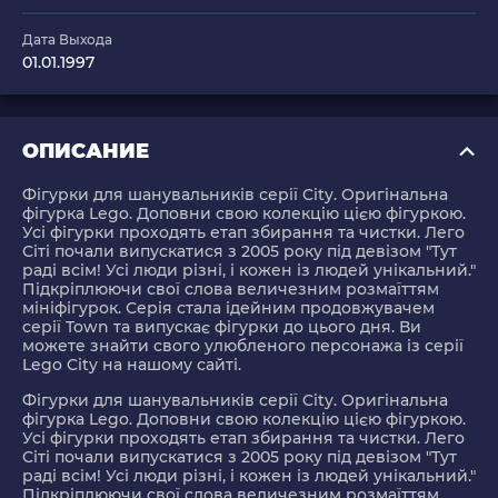
Дата Выхода
01.01.1997
ОПИСАНИЕ
Фігурки для шанувальників серії City. Оригінальна
фігурка Lego. Доповни свою колекцію цією фігуркою.
Усі фігурки проходять етап збирання та чистки. Лего
Сіті почали випускатися з 2005 року під девізом "Тут
раді всім! Усі люди різні, і кожен із людей унікальний."
Підкріплюючи свої слова величезним розмаїттям
мініфігурок. Серія стала ідейним продовжувачем
серії Town та випускає фігурки до цього дня. Ви
можете знайти свого улюбленого персонажа із серії
Lego City на нашому сайті.
Фігурки для шанувальників серії City. Оригінальна
фігурка Lego. Доповни свою колекцію цією фігуркою.
Усі фігурки проходять етап збирання та чистки. Лего
Сіті почали випускатися з 2005 року під девізом "Тут
раді всім! Усі люди різні, і кожен із людей унікальний."
Підкріплюючи свої слова величезним розмаїттям