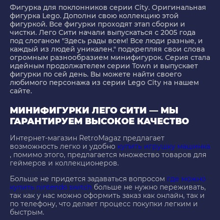
Фигурка для поклонников серии City. Оригинальная
фигурка Lego. Дополни свою коллекцию этой
фигуркой. Все фигурки проходят этап сборки и
чистки. Лего Сити начали выпускаться с 2005 года
под слоганом "Здесь рады всем! Все люди разные, и
каждый из людей уникален." подкрепляя свои слова
огромным разнообразием минифигурок. Серия стала
идейным продолжателем серии Town и выпускает
фигурки по сей день. Вы можете найти своего
любимого персонажа из серии Lego City на нашем
сайте.
МИНИФИГУРКИ ЛЕГО СИТИ — МЫ
ГАРАНТИРУЕМ ВЫСОКОЕ КАЧЕСТВО
Интернет-магазин RetroMagaz предлагает
возможность легко и удобно
купить игрушку машинка
, помимо этого, предлагается множество товаров для
геймеров и коллекционеров.
Больше не придется задаваться вопросом
где можно
купить nintendo switch
больше не нужно переживать,
так как у нас можно оформить заказ как онлайн, так и
по телефону, что делает процесс покупки легким и
быстрым.