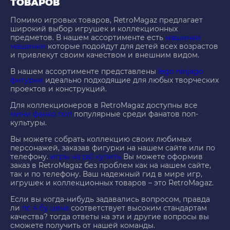
ТОВАРОВ
Помимо игровых товаров, RetroMagaz предлагает
широкий выбор игрушек и коллекционных
предметов. В нашем ассортименте есть
машинки
машинки
которые подойдут для детей всех возрастов
и привлекут своим качеством и внешним видом.
В нашем ассортименте представлены
lego ninjago
фигурки
идеально подходящие для любых творческих
проектов и конструкций.
Для коллекционеров в RetroMagaz доступны все
мини фанко поп
популярные среди фанатов поп-
культуры.
Вы можете собрать коллекцию своих любимых
персонажей, заказав фигурки на нашем сайте или по
телефону.
игры на ps1 купить
Вы можете оформив
заказ в RetroMagaz без проблем как на нашем сайте,
так и по телефону. Ваш надежный гид в мире игр,
игрушек и коллекционных товаров – это RetroMagaz.
Если вы когда-нибудь задавались вопросом, правда
ли
пс 4 бу цена
соответствует высоким стандартам
качества? тогда ответы на эти и другие вопросы вы
сможете получить от нашей команды.