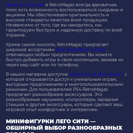
Цена на игры ps5
в RetroMagaz всегда адекватная,
плюс есть возможность воспользоваться скидками и
акциями. Мы обеспечиваем оригинальность и
высокие стандарты качества всей продукции.
Независимо от того, где вы находитесь, мы
гарантируем быструю и надежную доставку по всей
Украине.
Кроме самой консоли, RetroMagaz предлагает
широкий ассортимен
sony playstation 4 игра
,
отвечающих любым предпочтениям. Вы можете
быстро добавить игры в свою коллекцию, заказав их
через наш сайт или по телефону.
В нашем магазине доступна
подписки на xbox series s
с
которой открывается доступ к уникальным играм,
выгодным предложениям и многопользовательским
режимам. Для пользователей PS4 RetroMagaz
предлагает разнообразие аксессуаров. Это
разнообразные наушники, контроллеры, зарядные
станции и другие аксессуары, которые сделают ваш
игровой опыт комфортнее и интереснее.
МИНИФИГУРКИ ЛЕГО СИТИ —
ОБШИРНЫЙ ВЫБОР РАЗНООБРАЗНЫХ