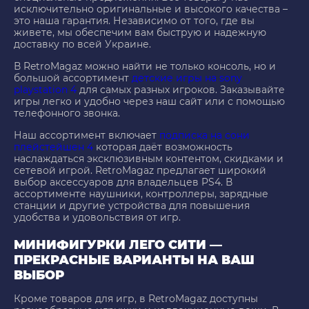
исключительно оригинальные и высокого качества –
это наша гарантия. Независимо от того, где вы
живете, мы обеспечим вам быструю и надежную
доставку по всей Украине.
В RetroMagaz можно найти не только консоль, но и
большой ассортимент
детские игры на sony
playstation 4
для самых разных игроков. Заказывайте
игры легко и удобно через наш сайт или с помощью
телефонного звонка.
Наш ассортимент включает
подписка на сони
плейстейшен 4
которая даёт возможность
наслаждаться эксклюзивным контентом, скидками и
сетевой игрой. RetroMagaz предлагает широкий
выбор аксессуаров для владельцев PS4. В
ассортименте наушники, контроллеры, зарядные
станции и другие устройства для повышения
удобства и удовольствия от игр.
МИНИФИГУРКИ ЛЕГО СИТИ —
ПРЕКРАСНЫЕ ВАРИАНТЫ НА ВАШ
ВЫБОР
Кроме товаров для игр, в RetroMagaz доступны