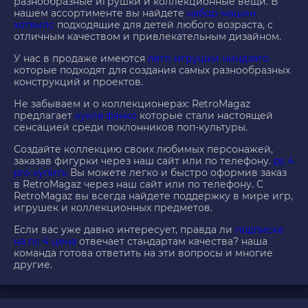
разнообразные игрушки и коллекционные вещи. В
нашем ассортименте вы найдете
набор машин
хотвилс
подходящие для детей любого возраста, с
отличным качеством и привлекательным дизайном.
У нас в продаже имеются
лего игрушки ниндзяго
которые подходят для создания самых разнообразных
конструкций и проектов.
Не забываем и о коллекционерах: RetroMagaz
предлагает
кукла фанко
которые стали настоящей
сенсацией среди поклонников поп-культуры.
Создайте коллекцию своих любимых персонажей,
заказав фигурки через наш сайт или по телефону.
ps 4
pro купить
Вы можете легко и быстро оформив заказ
в RetroMagaz через наш сайт или по телефону. С
RetroMagaz вы всегда найдете поддержку в мире игр,
игрушек и коллекционных предметов.
Если вас уже давно интересует, правда ли
подписка
на пс 4 цена
отвечает стандартам качества? наша
команда готова ответить на эти вопросы и многие
другие.