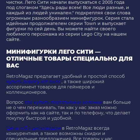
чистки. Лего Сити начали выпускаться с 2005 года
под слоганом "Здесь рады всем! Все люди разные, и
каждый из людей уникален." подкрепляя свои слова
огромным разнообразием минифигурок. Серия стала
идейным продолжателем серии Town и выпускает
фигурки по сей день. Вы можете найти своего
любимого персонажа из серии Lego City на нашем
сайте.
МИНИФИГУРКИ ЛЕГО СИТИ —
ОТЛИЧНЫЕ ТОВАРЫ СПЕЦИАЛЬНО ДЛЯ
ВАС
RetroMagaz предлагает удобный и простой способ
купить дорогу хот вилс
, а также широкий
ассортимент товаров для геймеров и
коллекционеров.
Вопрос
где купить портативные колонки
вам больше
не о чем переживать, так как у нас заказ можно
оформить как на сайте, так и по телефону, что делает
покупку быстрой и удобной.
Цена пс5 с дисководом
в RetroMagaz всегда
конкурентная, а также возможны скидки и
специальные предложения. Все товары у нас