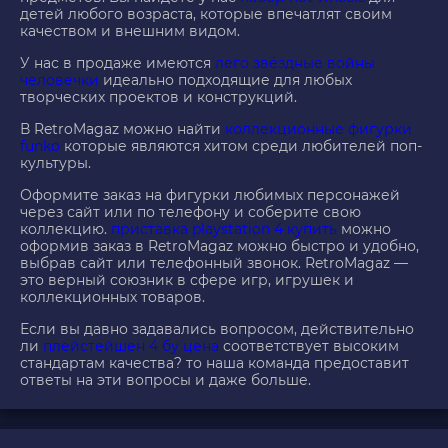
детей любого возраста, которые впечатлят своим
качеством и внешним видом.
У нас в продаже имеются
лего звёздные войны
человечки
идеально подходящие для любых
творческих проектов и конструкций.
В RetroMagaz можно найти
коллекционные фигурки
funko
которые являются хитом среди любителей поп-
культуры.
Оформите заказ на фигурки любимых персонажей
через сайт или по телефону и соберите свою
коллекцию.
приставка playstation 4 купить
можно
оформив заказ в RetroMagaz можно быстро и удобно,
выбрав сайт или телефонный звонок. RetroMagaz —
это верный союзник в сфере игр, игрушек и
коллекционных товаров.
Если вы давно задавались вопросом, действительно
ли
плейстейшен 4 бу цена
соответствует высоким
стандартам качества? то наша команда предоставит
ответы на эти вопросы и даже больше.