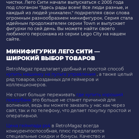
чистки. Лего Сити начали выпускаться с 2005 года
под слоганом "Здесь рады всем! Все люди разные, и
каждый из людей уникален." подкрепляя свои слова
огромным разнообразием минифигурок. Серия стала
идейным продолжателем серии Town и выпускает
фигурки по сей день. Вы можете найти своего
любимого персонажа из серии Lego City на нашем
сайте.
МИНИФИГУРКИ ЛЕГО СИТИ —
ШИРОКИЙ ВЫБОР ТОВАРОВ
RetroMagaz предлагает удобный и простой способ
купить машинку на пульте управления
, а также целый
ряд товаров, созданных для геймеров и
коллекционеров.
Не стоит больше переживать
где купить хороший
повербанк
это больше не станет причиной для
волнений, ведь вы можете заказать у нас как через
сайт, так и по телефону, что делает покупку простой и
оперативной.
Цена геймпада ps4
в RetroMagaz всегда
конкурентоспособная, плюс предлагаются
специальные скидки и бонусы. Качество и