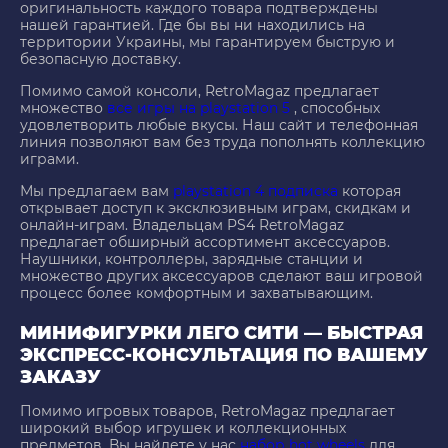
оригинальность каждого товара подтверждены
нашей гарантией. Где бы вы ни находились на
территории Украины, мы гарантируем быструю и
безопасную доставку.
Помимо самой консоли, RetroMagaz предлагает
множество
все игры на playstation 5
, способных
удовлетворить любые вкусы. Наш сайт и телефонная
линия позволяют вам без труда пополнять коллекцию
играми.
Мы предлагаем вам
playstation 4 подписка
которая
открывает доступ к эксклюзивным играм, скидкам и
онлайн-играм. Владельцам PS4 RetroMagaz
предлагает обширный ассортимент аксессуаров.
Наушники, контроллеры, зарядные станции и
множество других аксессуаров сделают ваш игровой
процесс более комфортным и захватывающим.
МИНИФИГУРКИ ЛЕГО СИТИ — БЫСТРАЯ
ЭКСПРЕСС-КОНСУЛЬТАЦИЯ ПО ВАШЕМУ
ЗАКАЗУ
Помимо игровых товаров, RetroMagaz предлагает
широкий выбор игрушек и коллекционных
предметов. Вы найдете у нас
набор hot wheels
для